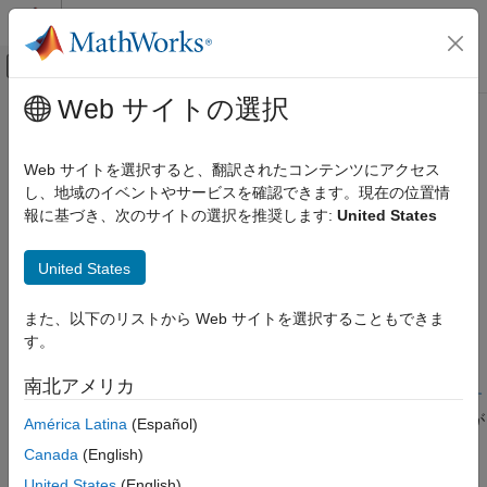
コンテンツへスキップ
MATLAB ヘルプ センター
オフキャンバス ナビゲーション メ
メインコンテンツ
Web サイトの選択
ドキュメンテーションのホーム
MATLAB での .NET Core の選択
MATLAB
Web サイトを選択すると、翻訳されたコンテンツにアクセス
外部言語インターフェイス
.NET 6 以降のランタイム環境の選択
し、地域のイベントやサービスを確認できます。現在の位置情
MATLAB での .NET
®
MATLAB
では、次の .NET アセンブリの読み込みがサポートさ
報に基づき、次のサイトの選択を推奨します:
United States
MATLAB からの .NET の呼び出し
れています。
カテゴリ
United States
®
®
.NET (.NET Core (Microsoft
Windows
、
macOS
、および
Microsoft .NET の利用開始
®
Linux
) を含む)
また、以下のリストから Web サイトを選択することもできま
MATLAB での .NET Core の選択
す。
MATLAB での .NET データ型
.NET Framework (Windows のみ)
MATLAB での .NET プロパティ
南北アメリカ
詳細については、
.NET への MATLAB インターフェイスを使用す
MATLAB での .NET メソッド
るためのシステム要件
を参照してください。MATLAB と互換性が
América Latina
(Español)
MATLAB での .NET イベントと .NET デリゲ
ある .NET のバージョンの詳細については、
MATLAB Interfaces
ート
Canada
(English)
to Other Languages
を参照してください。
MATLAB での .NET 列挙型
United States
(English)