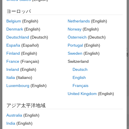
MATLAB での.NET ジェネリック クラス
既定では、MATLAB はアセンブリを読み込む際に、Microsoft
ヨーロッパ
Windows では .NET Framework を使用します。Windows で
.NET Core を選択するには、
関数を使用します。
dotnetenv
Belgium
(English)
Netherlands
(English)
macOS
および Linux プラットフォームでは、MATLAB は .NET
Denmark
(English)
Norway
(English)
Core を使用してアセンブリを読み込みます。.NET 環境情報は、
異なる MATLAB セッション間で維持されます。
Deutschland
(Deutsch)
Österreich
(Deutsch)
España
(Español)
Portugal
(English)
.NET Core ランタイム環境を選択するには、まず .NET が既に読
Finland
(English)
Sweden
(English)
み込まれているかどうかを確認します。MATLAB の再起動が必要
となる場合があります。
France
(Français)
Switzerland
Ireland
(English)
Deutsch
Italia
(Italiano)
English
if
 e.Status==
"loaded"
Luxembourg
(English)
Français
    disp(
"To change the environment, restart MATLAB then 
end
United Kingdom
(English)
.NET ランタイム環境を最新バージョンに設定します。
アジア太平洋地域
Australia
(English)
e = dotnetenv(
"core"
)
India
(English)