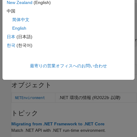
New Zealand
(English)
e = 

中国
  NETEnvironment with properties:

简体中文
            Runtime: core

English
             Status: loaded

            Version: ".NET 7.0.10"

日本
(日本語)
한국
(한국어)
関数
最寄りの営業オフィスへのお問い合わせ
.NET 既定環境を変更する
(R2022b 以降)
dotnetenv
オブジェクト
.NET 環境の情報
(R2022b 以降)
NETEnvironment
トピック
Migrating from .NET Framework to .NET Core
Match .NET API with .NET run-time environment.