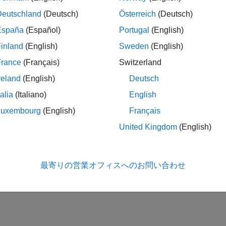
Deutschland
(Deutsch)
Österreich
(Deutsch)
España
(Español)
Portugal
(English)
inland
(English)
Sweden
(English)
France
(Français)
Switzerland
reland
(English)
Deutsch
talia
(Italiano)
English
Luxembourg
(English)
Français
United Kingdom
(English)
最寄りの営業オフィスへのお問い合わせ