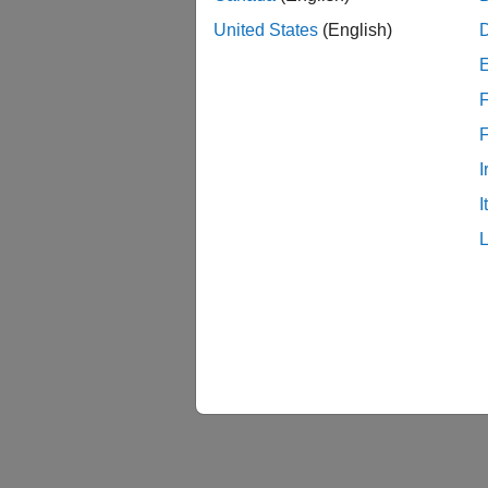
United States
(English)
F
I
I