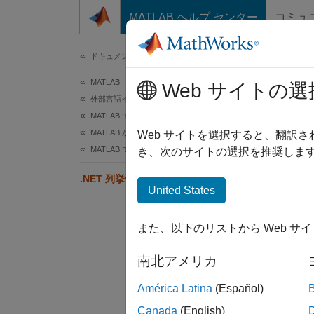
コンテンツへスキップ
MATLAB ヘルプ センター
コミュ
ドキュメ
ドキュメンテーションのホーム
MATLAB
.N
Web サイトの選
外部言語インターフェイス
MATLAB での .NET
MATLAB からの .NET の呼び出し
値を M
Web サイトを選択すると、翻訳
MATLAB での .NET 列挙型
き、次のサイトの選択を推奨します
gameD
.NET 列挙値の double 型への変換
United States
また、以下のリストから Web サ
myVal
南北アメリカ
América Latina
(Español)
Canada
(English)