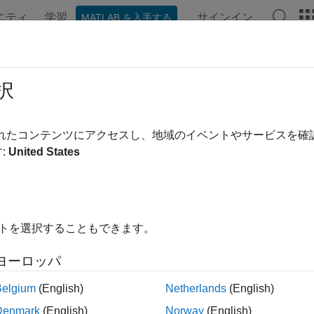
ニティ
学習
サインイン
MATLAB を入手する
ンテーション
例
関数
アプリ
ビデオ
MATLAB Ans
ET 列挙値の double 型への変換
択
®
ATLAB
に変換するには、以下を入力します。
double
されたコンテンツにアクセスし、地域のイベントやサービスを
:
United States
ay = System.DayOfWeek.Thursday;

イトを選択することもできます。
ue =

ヨーロッパ
Belgium
(English)
Netherlands
(English)
この情報は役に立ちました
Denmark
(English)
Norway
(English)