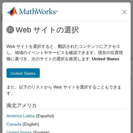
コンテンツへスキップ
MATLAB ヘルプ センター
オフキャンバス ナビゲーション メ
メインコンテンツ
Web サイトの選択
ドキュメンテーションのホーム
MATLAB
での .NET 列挙型
MATLAB
Web サイトを選択すると、翻訳されたコンテンツにアクセス
外部言語インターフェイス
®
MATLAB
での .NET 列挙型の作成と結合
し、地域のイベントやサービスを確認できます。現在の位置情
MATLAB での .NET
MATLAB では、MATLAB 列挙クラスの機能および .NET に固有の
報に基づき、次のサイトの選択を推奨します:
United States
MATLAB からの .NET の呼び出し
機能の一部を使用して、.NET 列挙型を操作できます。
カテゴリ
United States
列挙型には、メンバー、メソッドおよび元の値が含まれます。以
Microsoft .NET の利用開始
下の用語は知っておいてください。
また、以下のリストから Web サイトを選択することもできま
MATLAB での .NET Core の選択
す。
MATLAB での .NET データ型
列挙型 — MATLAB では、名前付きインスタンスの有限セッ
トをもつクラス。以下のトピックでの
は .NET
MATLAB での .NET プロパティ
enumeration
南北アメリカ
列挙型を指します。
MATLAB での .NET メソッド
América Latina
(Español)
MATLAB での .NET イベントと .NET デリゲ
列挙メンバー — 列挙クラスの名前付きインスタンス。
ート
Canada
(English)
MATLAB での .NET 列挙型
United States
(English)