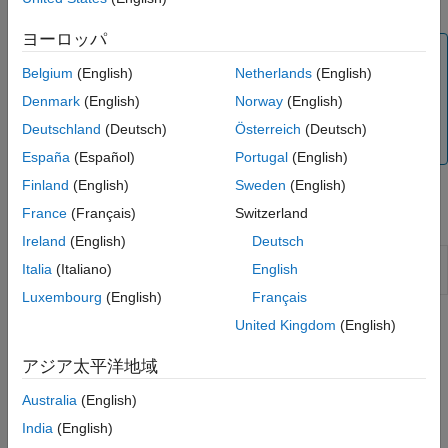
基となる値 — 列挙メンバーに関連付けられている数値。
MATLAB での.NET ジェネリック クラス
ヨーロッパ
メモ
Belgium
(English)
Netherlands
(English)
MATLAB 言語では、ユーザー定義の列挙クラスをサポー
トします。MATLAB で定義された列挙型を使用している
Denmark
(English)
Norway
(English)
場合は、MATLAB クラスの作成
列挙
カテゴリのトピック
Deutschland
(Deutsch)
Österreich
(Deutsch)
を参照してください。
España
(Español)
Portugal
(English)
Finland
(English)
Sweden
(English)
France
(Français)
Switzerland
関数
Ireland
(English)
Deutsch
.NET 列挙オブジェクトのビット単位の NOT イン
bitnot
Italia
(Italiano)
English
スタンス メソッド
Luxembourg
(English)
Français
United Kingdom
(English)
トピック
System.Enum 引数の受け渡し
アジア太平洋地域
引数を使用する例。
System.Enum
Australia
(English)
NetDocEnum アセンブリの例
India
(English)