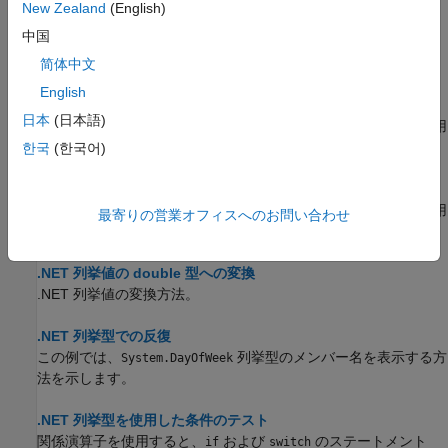
ソース コード例。
New Zealand
(English)
中国
.NET 列挙メンバーの操作
この例では、
列挙型を使用します。
简体中文
System.DayOfWeek
English
.NET 列挙メンバーの参照
日本
(日本語)
列挙型のインスタンスとして、コード内で
"列挙メンバー"
を使用
します。
한국
(한국어)
.NET 列挙メンバーを文字ベクトルとして表示
列挙型のわかりやすい名前を取得するには、
メソッドを使用
char
最寄りの営業オフィスへのお問い合わせ
します。
.NET 列挙値の double 型への変換
.NET 列挙値の変換方法。
.NET 列挙型での反復
この例では、
列挙型のメンバー名を表示する方
System.DayOfWeek
法を示します。
.NET 列挙型を使用した条件のテスト
関係演算子を使用すると、
および
のステートメント
if
switch