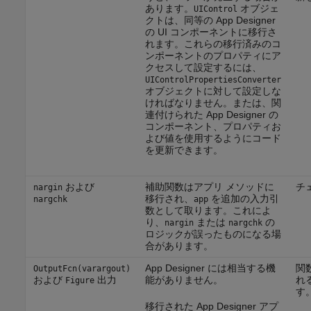
あります。
オブジェ
UIControl
クトは、同等の App Designer
の UI コンポーネントに移行さ
れます。これらの移行済みのコ
ンポーネントのプロパティにア
クセスして設定するには、
UIControlPropertiesConverter
オブジェクトに対して設定しな
ければなりません。または、関
連付けられた App Designer の
コンポーネント、プロパティお
よび値を使用するようにコード
を更新できます。
および
補助関数はアプリ メソッドに
チ
nargin
移行され、
を追加の入力引
nargchk
app
数として取ります。これによ
り、
または
の
nargin
nargchk
ロジックが誤ったものになる場
合があります。
App Designer には相当する機
関
OutputFcn(varargout)
および
出力
能がありません。
れ
Figure
す
移行された App Designer アプ