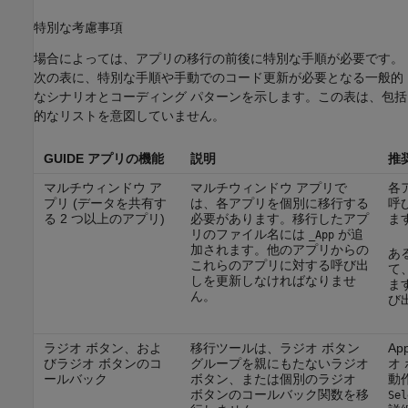
特別な考慮事項
場合によっては、アプリの移行の前後に特別な手順が必要です。
次の表に、特別な手順や手動でのコード更新が必要となる一般的
なシナリオとコーディング パターンを示します。この表は、包括
的なリストを意図していません。
GUIDE アプリの機能
説明
推
マルチウィンドウ ア
マルチウィンドウ アプリで
各
プリ (データを共有す
は、各アプリを個別に移行する
呼
る 2 つ以上のアプリ)
必要があります。移行したアプ
ま
リのファイル名には
が追
_App
加されます。他のアプリからの
あ
これらのアプリに対する呼び出
て
しを更新しなければなりませ
ま
ん。
び
ラジオ ボタン、およ
移行ツールは、ラジオ ボタン
Ap
びラジオ ボタンのコ
グループを親にもたないラジオ
オ
ールバック
ボタン、または個別のラジオ
動
ボタンのコールバック関数を移
Sel