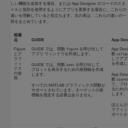
しい機能を追加する場合、または App Designer のコードのスタ
イルと規則を使用するようにアプリを更新する場合に、これらの
違いを理解していると役立ちます。次の表は、これらの違いの一
部をまとめています。
相違
点
GUIDE
App Des
Figure
GUIDE では、関数
を呼び出して
App De
figure
とグ
アプリ ウィンドウを作成します。
数
uifig
ラフ
してアプ
ィッ
を作成し
GUIDE では、関数
を呼び出して、
axes
クス
プロットを表示するための座標軸を作成
の使
します。
App De
用
数
uiaxe
て、プロ
すべての MATLAB グラフィックス関数が
るための
サポートされています。ターゲットの座
します。
標軸を指定する必要はありません。
ほとんどの
ラフィッ
ポートさ