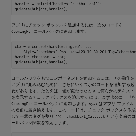
handles = rmfield(handles,
"pushbutton1"
);

guidata(hObject,handles);
アプリにチェック ボックスを追加するには、次のコードを
コールバックに追加します。
OpeningFcn
cbx = uicontrol(handles.figure1, 
...
    Style=
"checkbox"
,Position=[20 10 80 20],Tag=
"checkbox
handles.checkbox1 = cbx;

guidata(hObject,handles);
コールバックをもつコンポーネントを追加するには、その動作を
アプリに組み込むために、さらにいくつかのコードを追加する必
要があります。たとえば、値が変わったときに何らかのテキスト
を表示するチェック ボックスを追加するには、まず次のコードを
コールバックに追加します。
はアプリ ファイル
OpeningFcn
myui
の名前に置き換えます。このコードは、チェック ボックスを作成
して一意のタグを割り当て、
という名前のコ
checkbox1_Callback
ールバック関数を指定します。