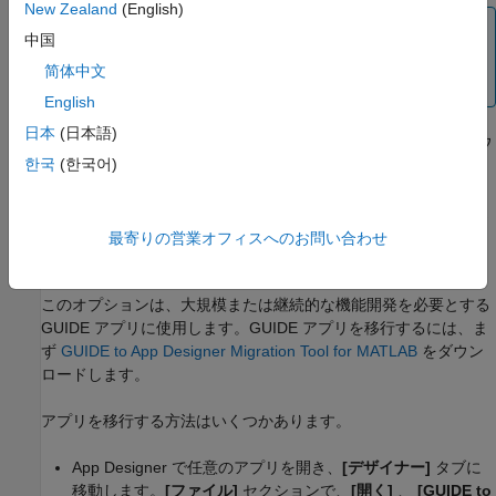
New Zealand
(English)
メモ
中国
この機能には、
GUIDE to App Designer Migration Tool for
简体中文
MATLAB
が必要です。
English
日本
(日本語)
GUIDE アプリを App Designer に移行すると、アプリのレイアウ
한국
(한국어)
トを引き続き対話的に開発できます。また、強化された UI コン
ポーネント セットおよび自動リフロー オプションなどの機能を
活用して、アプリを画面サイズの変化に対応させることもできま
す。さらに、アプリを Web アプリとして作成したり、共有した
最寄りの営業オフィスへのお問い合わせ
りすることもできます
MATLAB Compiler™
が必要)。
このオプションは、大規模または継続的な機能開発を必要とする
GUIDE アプリに使用します。GUIDE アプリを移行するには、ま
ず
GUIDE to App Designer Migration Tool for
MATLAB
をダウン
ロードします。
アプリを移行する方法はいくつかあります。
App Designer で任意のアプリを開き、
[デザイナー]
タブに
移動します。
[ファイル]
セクションで、
[開く]
、
[GUIDE to