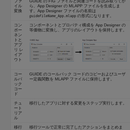
ファ
GUIDE の FIG ファイルと関連コードを読み取ってか
イル
ら、App Designer の MLAPP ファイルを生成しま
変換
す。App Designer ファイルの名前は
の形式になります。
guideFileName
_App.mlapp
コン
コンポーネントとプロパティ構成を App Designer の
ポー
等価物に変換し、アプリのレイアウトを保持します。
ネン
トと
アプ
リ レ
イア
ウト
コー
GUIDE のコールバック コードのコピーおよびユーザ
ルバ
ー定義関数を MLAPP ファイルに保持します。
ック
コー
ド
チュ
移行したアプリに対する変更をステップ実行します。
ート
リア
ル
移行
移行ツールで正常に完了したアクションをまとめま