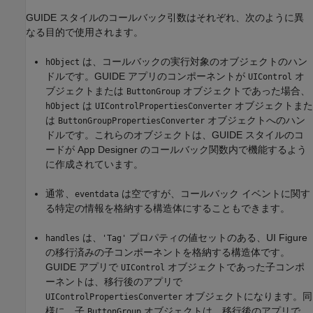
GUIDE スタイルのコールバック引数はそれぞれ、次のように異
なる目的で使用されます。
は、コールバックの実行対象のオブジェクトのハン
hObject
ドルです。GUIDE アプリのコンポーネントが
オ
UIControl
ブジェクトまたは
オブジェクトであった場合、
ButtonGroup
は
オブジェクトまた
hObject
UIControlPropertiesConverter
は
オブジェクトへのハン
ButtonGroupPropertiesConverter
ドルです。これらのオブジェクトは、GUIDE スタイルのコ
ードが App Designer のコールバック関数内で機能するよう
に作成されています。
通常、
は空ですが、コールバック イベントに関す
eventdata
る特定の情報を格納する構造体にすることもできます。
は、
プロパティの値セットのある、UI Figure
handles
'Tag'
の移行済みの子コンポーネントを格納する構造体です。
GUIDE アプリで
オブジェクトであった子コンポ
UIControl
ーネントは、移行後のアプリで
オブジェクトになります。同
UIControlPropertiesConverter
様に、子
オブジェクトは、移行後のアプリで
ButtonGroup