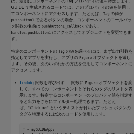
は、最初にコンポーネントの
プロパティの値を特定します。
Tag
GUIDE で生成されるコードでは、このプロパティの値を使用し
てコンポーネントにアクセスします。たとえば、
の値が
Tag
であるボタンの場合、コンポーネントのコールバッ
pushbutton1
ク関数の名前は
であり、
pushbutton1_callback
にアクセスしてオブジェクトを変更できま
handles.pushbutton1
す。
特定のコンポーネントの
の値を調べるには、まず出力引数を
Tag
指定してアプリを実行し、アプリの
オブジェクトを返し
Figure
ます。その後、次のいずれかの方法を使用してコンポーネントに
アクセスします。
関数を呼び出す — 関数に
オブジェクトを渡
findobj
Figure
して、すべてのコンポーネントとそれらのタグのリストを表
示します。特定するコンポーネントのプロパティ値を指定す
ると出力をさらにフィルター処理できます。たとえ
ば、
というテキストが付いたプッシュ ボタンの
"Click me"
タグを特定するには次のコードを使用します。
f = myGUIDEApp;
