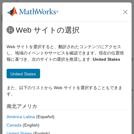
コンテンツへスキップ
MATLAB ヘルプ センター
オフキャンバス ナビゲーション メ
メインコンテンツ
Web サイトの選択
ドキュメンテーションのホーム
GUIDE の移行策
MATLAB
Web サイトを選択すると、翻訳されたコンテンツにアクセス
アプリの作成
®
GUIDE は MATLAB
でアプリを作成するための独自のドラッグ
し、地域のイベントやサービスを確認できます。現在の位置情
figure ベースのアプリの更新
アンド ドロップ環境であり、R2025a で削除されました。既存の
報に基づき、次のサイトの選択を推奨します:
United States
GUIDE アプリは引き続き実行可能であり、アプリの動作を変更
GUIDE の移行策
する必要がある場合はアプリ プログラム ファイルを引き続き編
United States
項目一覧
集できます。
App Designer への GUIDE アプリの移行
また、以下のリストから Web サイトを選択することもできま
既存の GUIDE アプリで作業を続けつつ、将来の MATLAB リリー
GUIDE アプリのコード ファイルの編集
す。
スとの互換性を維持するには、次の表にリストされた推奨される
GUIDE アプリを MATLAB ファイルにエクス
処理方法のいずれかを使用してください。
ポート
南北アメリカ
参考
América Latina
(Español)
アプリ開発でのニ
推奨される処理方
ーズ
法
詳細
Canada
(English)
継続的な開発
アプリを App
App Designer へ
United States
(English)