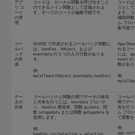
アプ
コードは、ローカル関数を呼び出すこと
コードは 
リ コ
のできるメイン関数として定義されま
スとして
ード
す。すべてのコードが編集可能です。
ます。コ
の管
補助関数
理
ム プロ
集可能で
コー
GUIDE で作成されるコールバック関数に
App De
ルバ
は、
、
、および
れるコー
handles
hObject
ック
の 3 つの入力引数がありま
には、
eventdata
ap
の作
す。
の 
event
成
数があり
例:
例:
myCallback(hObject,eventdata,handles)
myCallba
デー
コールバックと関数の間でデータの保存
コールバ
タの
と共有を行うには、
プロパテ
間でデー
UserData
共有
ィ、
構造体、関数
、関
有を行う
handles
guidata
数
または関数
を
ム プロ
setappdata
getappdata
使用します。
て変数を
例:
例:
app.curr
handles.currSelection = selection;