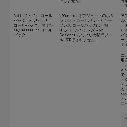
行しません。
詳
し
コール
オブジェクトのボタ
ア
ButtonDownFcn
UIControl
バック、
ンダウン コールバックとキー
ル
KeyPressFcn
コールバック、および
プレス コールバックは、相当
し
コール
するコールバックが App
い
KeyReleaseFcn
バック
Designer にないため移行ツー
バ
ルで移行されません。
ー
ま
コ
場合
ー
Win
で
ッ
ア
る
app
ルバ
コ
f