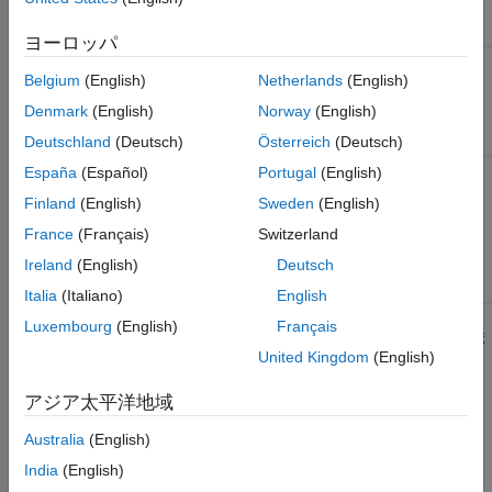
Designer に移行
の GUIDE アプリ
します。
の移行
ヨーロッパ
場合によって行わ
GUIDE で作成さ
GUIDE アプリの
Belgium
(English)
Netherlands
(English)
れる編集
れた既存のアプリ
コード ファイルの
コード ファイルを
編集
Denmark
(English)
Norway
(English)
使用してアプリを
編集します。
Deutschland
(Deutsch)
Österreich
(Deutsch)
España
(Español)
Portugal
(English)
実行のみ
引き続き GUIDE
既存の GUIDE ア
アプリを実行しま
プリを実行するに
Finland
(English)
Sweden
(English)
す。
は、アプリに関連
付けられているア
France
(Français)
Switzerland
プリ コード ファ
Ireland
(English)
Deutsch
イルを実行しま
す。
Italia
(Italiano)
English
Luxembourg
(English)
Français
あるいは、GUIDE アプリを単一の MATLAB ファイルにエクスポ
United Kingdom
(English)
ートできます。ただし、エクスポートしたアプリは、将来 App
Designer に移行することはできません。詳細については、
アジア太平洋地域
GUIDE アプリを MATLAB ファイルにエクスポート
を参照してく
ださい。
Australia
(English)
India
(English)
App Designer への GUIDE アプリの移行