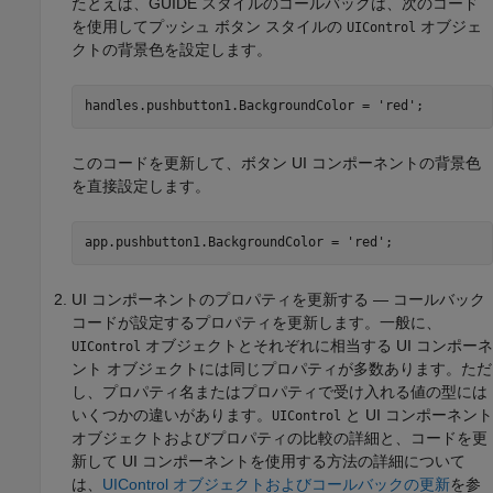
たとえば、GUIDE スタイルのコールバックは、次のコード
を使用してプッシュ ボタン スタイルの
オブジェ
UIControl
クトの背景色を設定します。
handles.pushbutton1.BackgroundColor = 
'red'
;
このコードを更新して、ボタン UI コンポーネントの背景色
を直接設定します。
app.pushbutton1.BackgroundColor = 
'red'
;
UI コンポーネントのプロパティを更新する — コールバック
コードが設定するプロパティを更新します。一般に、
オブジェクトとそれぞれに相当する UI コンポーネ
UIControl
ント オブジェクトには同じプロパティが多数あります。ただ
し、プロパティ名またはプロパティで受け入れる値の型には
いくつかの違いがあります。
と UI コンポーネント
UIControl
オブジェクトおよびプロパティの比較の詳細と、コードを更
新して UI コンポーネントを使用する方法の詳細について
は、
UIControl オブジェクトおよびコールバックの更新
を参