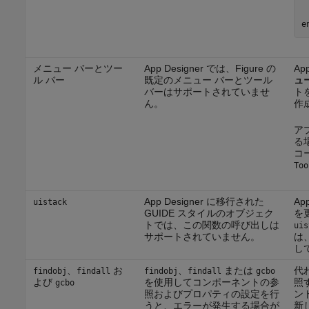
e
メニュー バーとツー
App Designer では、Figure の
Ap
ル バー
既定のメニュー バーとツール
ュー
バーはサポートされていませ
ト
ん。
作
ア
る場
コー
Too
App Designer に移行された
Ap
uistack
GUIDE スタイルのオブジェク
を
トでは、この関数の呼び出しは
uis
サポートされていません。
は
し
、
お
、
または
代
findobj
findall
findobj
findall
gcbo
よび
を使用してコンポーネントの参
照す
gcbo
照およびプロパティの設定を行
ン
うと、エラーが発生する場合が
新