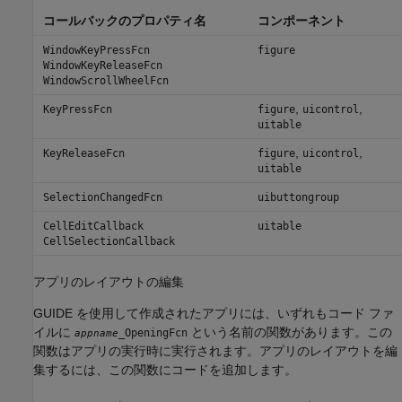
コールバックのプロパティ名
コンポーネント
WindowKeyPressFcn
figure
WindowKeyReleaseFcn
WindowScrollWheelFcn
,
,
KeyPressFcn
figure
uicontrol
uitable
,
,
KeyReleaseFcn
figure
uicontrol
uitable
SelectionChangedFcn
uibuttongroup
CellEditCallback
uitable
CellSelectionCallback
アプリのレイアウトの編集
GUIDE を使用して作成されたアプリには、いずれもコード ファ
イルに
という名前の関数があります。この
_OpeningFcn
appname
関数はアプリの実行時に実行されます。アプリのレイアウトを編
集するには、この関数にコードを追加します。