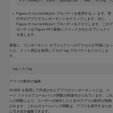
h = findobj(f,
"Style"
,
"pushbutton"
,
"-and"
,
"String"
,
"C
Figure の
プロパティを使用する — まず、実
CurrentObject
行中のアプリでコンポーネントをクリックします。次に、
Figure の
プロパティをクエリします。このプ
CurrentObject
ロパティは Figure 内で最後にクリックされたオブジェクト
を返します。
最後に、コンポーネント オブジェクトへのアクセスが可能になっ
たら、ドット表記を使用してその
プロパティをクエリしま
Tag
す。
tag = h.Tag
アプリの動作の編集
GUIDE を使用して作成されたアプリのコンポーネントには、コ
ード ファイルでコールバック関数が関連付けられています。これ
らの関数により、ユーザーが操作したときのアプリの動作が制御
されます。これらのコールバック関数は、アプリを保守するため
に引き続き編集できます。