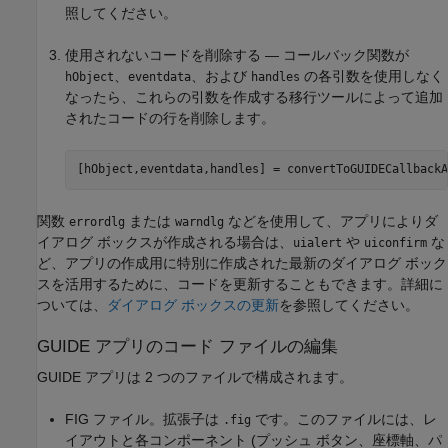
照してください。
使用されないコードを削除する — コールバック関数が
、
、および
の各引数を使用しなく
hObject
eventdata
handles
なったら、これらの引数を作成する移行ツールによって追加
されたコードの行を削除します。
[hObject,eventdata,handles] = convertToGUIDECallbackA
関数
または
などを使用して、アプリによりダ
errordlg
warndlg
イアログ ボックスが作成される場合は、
や
な
uialert
uiconfirm
ど、アプリの作成用に特別に作成された最新のダイアログ ボック
スを活用するために、コードを更新することもできます。詳細に
ついては、
ダイアログ ボックスの更新
を参照してください。
GUIDE アプリのコード ファイルの編集
GUIDE アプリは 2 つのファイルで構成されます。
FIG ファイル。拡張子は
です。このファイルには、レ
.fig
イアウトと各コンポーネント (プッシュ ボタン、座標軸、パ