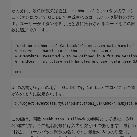
たとえば、次の関数の定義は、
というタグのプッシ
pushbutton1
ュ ボタンについて GUIDE で生成されるコールバック関数の例で
す。ユーザーがボタンを押したときに実行されるコードをこの関
数に追加できます。
function
% hObject    handle to pushbutton1 (see GCBO)
% eventdata  reserved - to be defined in a future version
% handles    structure with handles and user data (see GU
end
UI の名前が
の場合、GUIDE では
プロパティの値
myui
Callback
が次のように設定されます。
@(hObject,eventdata)myui('pushbutton1_Callback',hObject,e
この値は、関数
の参照として機能する無
pushbutton1_Callback
名関数です。この無名関数には入力引数が 4 つあります。最初の
引数は、コールバック関数の名前です。最後の 3 つの引数は、