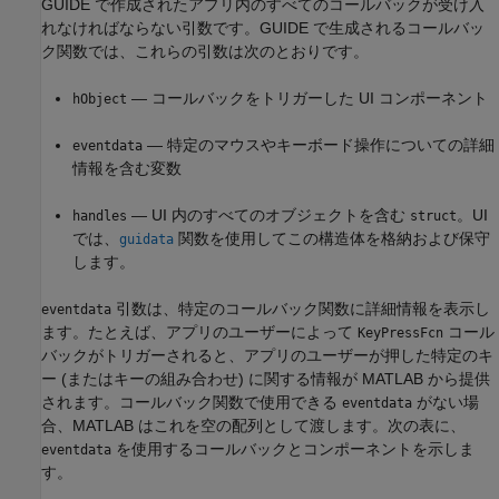
GUIDE で作成されたアプリ内のすべてのコールバックが受け入
れなければならない引数です。GUIDE で生成されるコールバッ
ク関数では、これらの引数は次のとおりです。
— コールバックをトリガーした UI コンポーネント
hObject
— 特定のマウスやキーボード操作についての詳細
eventdata
情報を含む変数
— UI 内のすべてのオブジェクトを含む
。UI
handles
struct
では、
関数を使用してこの構造体を格納および保守
guidata
します。
引数は、特定のコールバック関数に詳細情報を表示し
eventdata
ます。たとえば、アプリのユーザーによって
コール
KeyPressFcn
バックがトリガーされると、アプリのユーザーが押した特定のキ
ー (またはキーの組み合わせ) に関する情報が MATLAB から提供
されます。コールバック関数で使用できる
がない場
eventdata
合、MATLAB はこれを空の配列として渡します。次の表に、
を使用するコールバックとコンポーネントを示しま
eventdata
す。