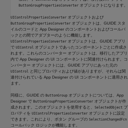
オブジェクトになります。
ButtonGroupPropertiesConverter
オブジェクトおよび
UIControlPropertiesConverter
オブジェクトは、GUIDE スタ
ButtonGroupPropertiesConverter
イルのコードと App Designer のコンポーネントおよびコールバ
ックとの間でアダプターのように機能します。
オブジェクトは、GUIDE アプリ
UIControlPropertiesConverter
で
オブジェクトであったコンポーネントごとに作成さ
UIControl
れます。これらのコンバーター オブジェクトは、移行したアプリ
内で App Designer の UI コンポーネントに関連付けられます。コ
ンバーター オブジェクトには、GUIDE アプリにあった元の
と同じプロパティおよび値がありますが、それらは関
UIControl
連付けられている App Designer の UI コンポーネントに適用され
ます。
同様に、GUIDE の
オブジェクトについては、App
ButtonGroup
Designer で
オブジェクトが作
ButtonGroupPropertiesConverter
成されます。このオブジェクトを使用すると、
プ
SelectedObject
ロパティを
オブジェクトに設定
UIControlPropertiesConverter
できます。これにより、ボタン グループの
SelectionChangedFcn
コールバック ロジックが機能します。