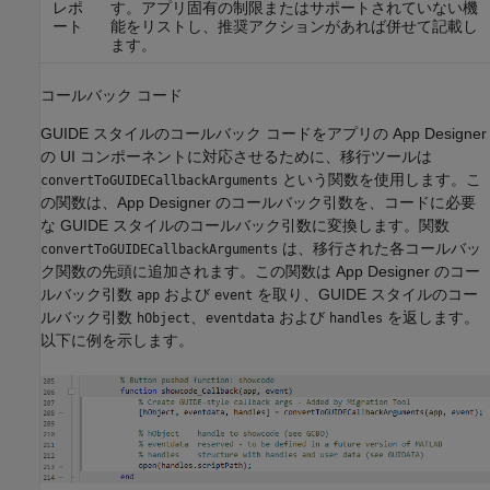
レポ
す。アプリ固有の制限またはサポートされていない機
ート
能をリストし、推奨アクションがあれば併せて記載し
ます。
コールバック コード
GUIDE スタイルのコールバック コードをアプリの App Designer
の UI コンポーネントに対応させるために、移行ツールは
という関数を使用します。こ
convertToGUIDECallbackArguments
の関数は、App Designer のコールバック引数を、コードに必要
な GUIDE スタイルのコールバック引数に変換します。関数
は、移行された各コールバッ
convertToGUIDECallbackArguments
ク関数の先頭に追加されます。この関数は App Designer のコー
ルバック引数
および
を取り、GUIDE スタイルのコー
app
event
ルバック引数
、
および
を返します。
hObject
eventdata
handles
以下に例を示します。