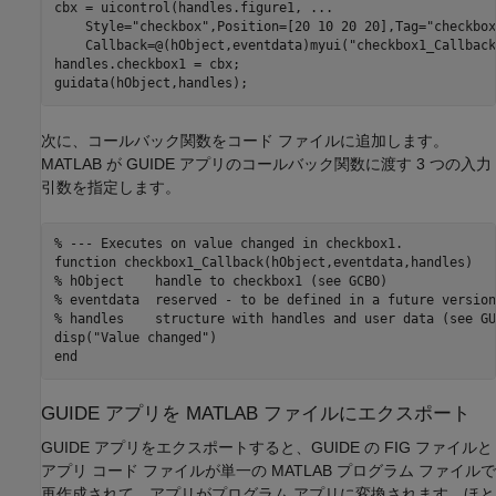
cbx = uicontrol(handles.figure1, 
...
    Style=
"checkbox"
,Position=[20 10 20 20],Tag=
"checkbox
    Callback=@(hObject,eventdata)myui(
"checkbox1_Callback
handles.checkbox1 = cbx;

guidata(hObject,handles);
次に、コールバック関数をコード ファイルに追加します。
MATLAB が GUIDE アプリのコールバック関数に渡す 3 つの入力
引数を指定します。
% --- Executes on value changed in checkbox1.
function
% hObject    handle to checkbox1 (see GCBO)
% eventdata  reserved - to be defined in a future version
% handles    structure with handles and user data (see GU
disp(
"Value changed"
end
GUIDE アプリを MATLAB ファイルにエクスポート
GUIDE アプリをエクスポートすると、GUIDE の FIG ファイルと
アプリ コード ファイルが単一の MATLAB プログラム ファイルで
再作成されて、アプリがプログラム アプリに変換されます。ほと