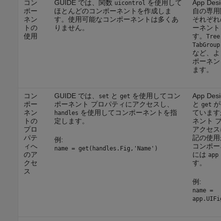
コン
GUIDE では、関数
を使用して
App De
uicontrol
ポー
ほとんどのコンポーネントを作成しま
自の専用
ネン
す。使用可能なコンポーネントは多くあ
それぞれの
トの
りません。
ーネント
使用
す。
Tree
TabGroup
など、よ
ポーネン
ます。
コン
GUIDE では、
と
を使用してコン
App Des
set
get
ポー
ポーネント プロパティにアクセスし、
と
が
get
ネン
を使用してコンポーネントを指
ています
handles
トの
定します。
ネント 
プロ
アクセス
パテ
記の使用
例:
ィへ
コンポー
name = get(handles.Fig,'Name')
のア
には
app
クセ
す。
ス
例:
name =
app.UIFi