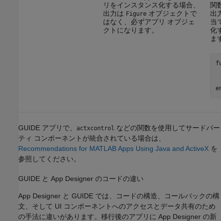
リをインスタンス化する場合、
関
出力は
オブジェクトで
出力
Figure
はなく、必ずアプリ オブジェ
当
クトになります。
化
ま
f
 
e
GUIDE アプリで、
などの関数を使用してサードパー
actxcontrol
ティ コンポーネントが統合されている場合は、
Recommendations for MATLAB Apps Using Java and ActiveX
を
参照してください。
GUIDE と App Designer のコードの違い
App Designer と GUIDE では、コードの構造、コールバックの構
文、そして UI コンポーネントへのアクセスとデータ共有のため
の手法に違いがあります。移行後のアプリに App Designer の新