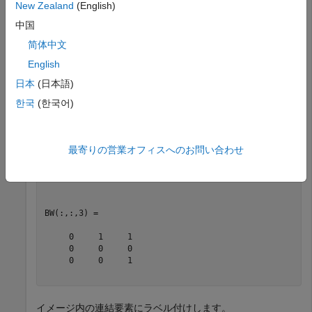
New Zealand
(English)
中国
BW = 

简体中文
BW(:,:,1) =

English
     1     1     0

     0     0     0

日本
(日本語)
     1     0     0

한국
(한국어)
BW(:,:,2) =

最寄りの営業オフィスへのお問い合わせ
     0     1     0

     0     0     0

     0     1     0

BW(:,:,3) =

     0     1     1

     0     0     0

     0     0     1

イメージ内の連結要素にラベル付けします。