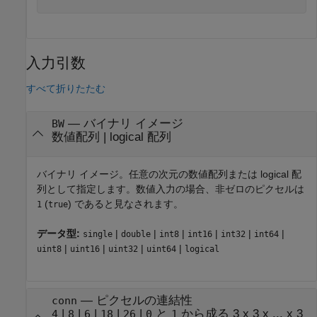
入力引数
すべて折りたたむ
—
バイナリ イメージ
BW
数値配列
|
logical 配列
バイナリ イメージ。任意の次元の数値配列または logical 配
列として指定します。
数値入力の場合、非ゼロのピクセルは
(
) であると見なされます。
1
true
データ型:
|
|
|
|
|
|
single
double
int8
int16
int32
int64
|
|
|
|
uint8
uint16
uint32
uint64
logical
—
ピクセルの連結性
conn
|
|
|
|
|
と
から成る 3 x 3 x ... x 3
4
8
6
18
26
0
1