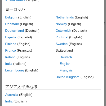
アルゴリズム
はラベル行列を返します。ここで、
= bwlabeln(
,
)
conn
ヨーロッパ
L
BW
conn
参照
は連結性を指定します。
拡張機能
Belgium
(English)
Netherlands
(English)
バージョン履歴
は、
で検出された連結オブジェクトの
[
,
] = bwlabeln(
___
)
BW
L
n
Denmark
(English)
Norway
(English)
参考
数
も返します。
n
Deutschland
(Deutsch)
Österreich
(Deutsch)
España
(Español)
Portugal
(English)
例
Finland
(English)
Sweden
(English)
すべて折りたたむ
France
(Français)
Switzerland
Ireland
(English)
Deutsch
3 次元オブジェクトの重心の計算
Italia
(Italiano)
English
Luxembourg
(English)
Français
United Kingdom
(English)
シンプルな 3 次元サンプル バイナリ イメージを作成しま
す。
アジア太平洋地域
Australia
(English)
BW = cat(3, [1 1 0; 0 0 0; 1 0 0],
...
            [0 1 0; 0 0 0; 0 1 0],
...
India
(English)
            [0 1 1; 0 0 0; 0 0 1])