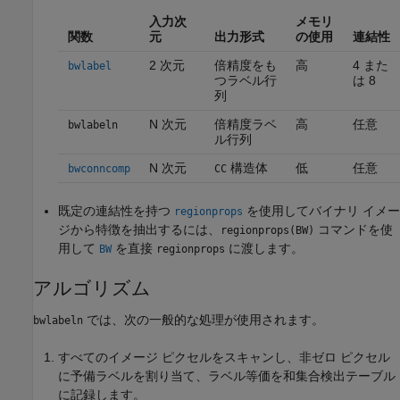
入力次
メモリ
関数
元
出力形式
の使用
連結性
2 次元
倍精度をも
高
4 また
bwlabel
つラベル行
は 8
列
N 次元
倍精度ラベ
高
任意
bwlabeln
ル行列
N 次元
構造体
低
任意
bwconncomp
CC
既定の連結性を持つ
を使用してバイナリ イメー
regionprops
ジから特徴を抽出するには、
コマンドを使
regionprops(BW)
用して
を直接
に渡します。
BW
regionprops
アルゴリズム
では、次の一般的な処理が使用されます。
bwlabeln
すべてのイメージ ピクセルをスキャンし、非ゼロ ピクセル
に予備ラベルを割り当て、ラベル等価を和集合検出テーブル
に記録します。