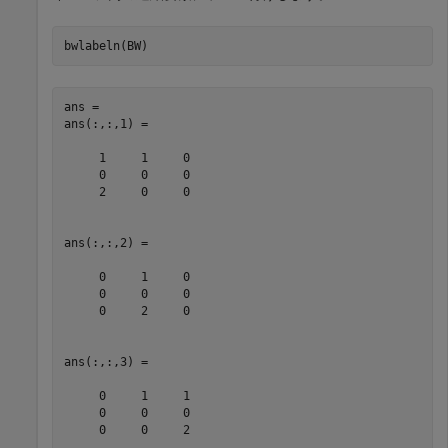
bwlabeln(BW)
ans = 

ans(:,:,1) =

     1     1     0

     0     0     0

     2     0     0

ans(:,:,2) =

     0     1     0

     0     0     0

     0     2     0

ans(:,:,3) =

     0     1     1

     0     0     0

     0     0     2
