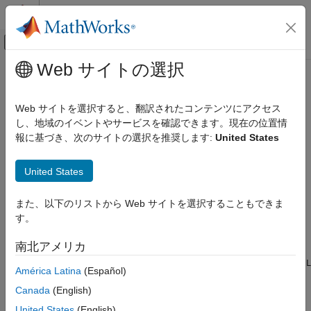
コンテンツへスキップ
MATLAB ヘルプ センター
オフキャンバス ナビゲーション メ
メインコンテンツ
Web サイトの選択
ドキュメンテーションのホーム
bwlabeln
イメージ処理とコンピューター ビジョン
Web サイトを選択すると、翻訳されたコンテンツにアクセス
バイナリ イメージ内の連結要素をラベル付け
し、地域のイベントやサービスを確認できます。現在の位置情
Image Processing Toolbox
報に基づき、次のサイトの選択を推奨します:
United States
イメージのセグメンテーションと解析
ページ内をすべて折りたたむ
領域とイメージのプロパティ
構文
United States
bwlabeln
L = bwlabeln(BW)
また、以下のリストから Web サイトを選択することもできま
項目一覧
L = bwlabeln(BW,conn)
す。
構文
[L,n] = bwlabeln(
___
)
説明
説明
南北アメリカ
例
は、
の連結要素のラベルを含むラベル行列
= bwlabeln(
)
BW
L
L
BW
América Latina
(Español)
入力引数
を返します。
出力引数
Canada
(English)
ヒント
例
United States
(English)