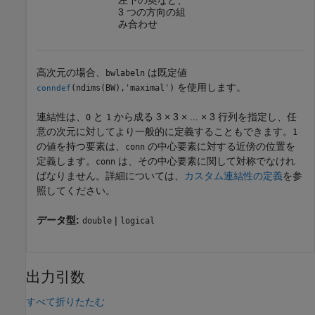
左下の奥など、
3 つの方向の組
み合わせ
高次元の場合、
は既定値
bwlabeln
を使用します。
(ndims(BW),'maximal')
conndef
連結性は、
と
から成る 3 × 3 × ... × 3 行列を指定し、任
0
1
意の次元に対してより一般的に定義することもできます。
1
の値を持つ要素は、
の中心要素に対する近傍の位置を
conn
定義します。
は、その中心要素に関して対称でなけれ
conn
ばなりません。詳細については、
カスタム連結性の定義
を参
照してください。
データ型:
|
double
logical
出力引数
すべて折りたたむ