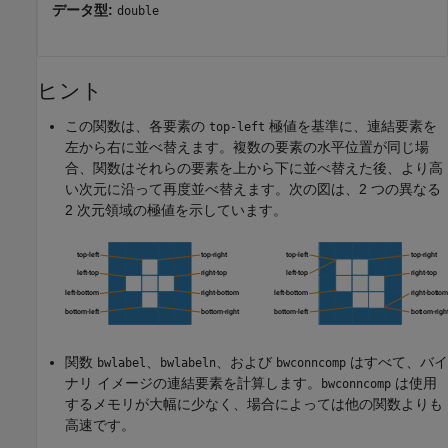
データ型:
double
ヒント
この関数は、各要素の
極値を基準に、連結要素を
top-left
左から右に並べ替えます。複数の要素の水平位置が同じ場
合、関数はそれらの要素を上から下に並べ替えた後、より高
い次元に沿って再度並べ替えます。次の図は、2 つの異なる
2 次元領域の極値を示しています。
関数
、
、および
はすべて、バイ
bwlabel
bwlabeln
bwconncomp
ナリ イメージの連結要素を計算します。
は使用
bwconncomp
するメモリが大幅に少なく、場合によっては他の関数よりも
高速です。