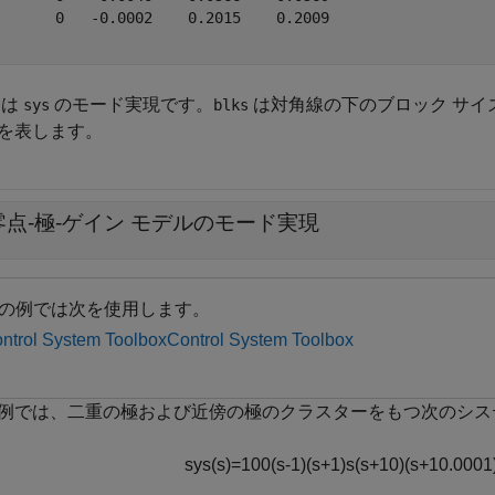
       0   -0.0002    0.2015    0.2009

は
のモード実現です。
は対角線の下のブロック サイ
sys
blks
を表します。
零点-極-ゲイン モデルのモード実現
の例では次を使用します。
ntrol System Toolbox
Control System Toolbox
例では、二重の極および近傍の極のクラスターをもつ次のシス
s
y
s
(
s
)
=
1
0
0
(
s
-
1
)
(
s
+
1
)
s
(
s
+
1
0
)
(
s
+
1
0
.
0
0
0
1