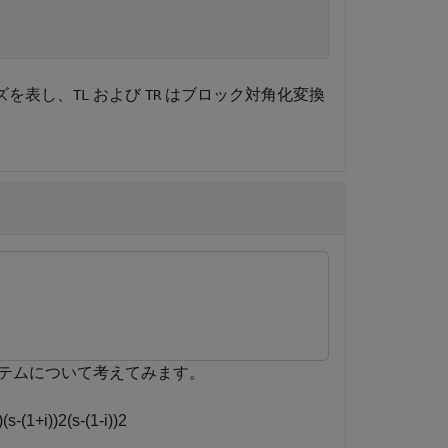
ズを表し、
および
はブロック対角化変換
TL
TR
テムについて考えてみます。
)
(
s
-
(
1
+
i
)
)
2
(
s
-
(
1
-
i
)
)
2