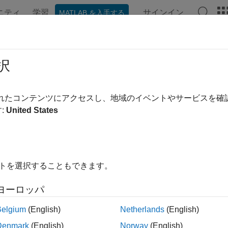
ニティ
学習
サインイン
MATLAB を入手する
ンテーション
例
関数
ブロック
アプリ
ビデオ
alreal
択
状態空間実現を計算する
されたコンテンツにアクセスし、地域のイベントやサービスを
b 以降
:
United States
内をすべて折りたたむ
イトを選択することもできます。
blks] = modalreal(sys)
blks,TL,TR] = modalreal(sys)
ヨーロッパ
= modalreal(sys,Name=Value)
Belgium
(English)
Netherlands
(English)
Denmark
(English)
Norway
(English)
は LTI モデル
のモード実現
を