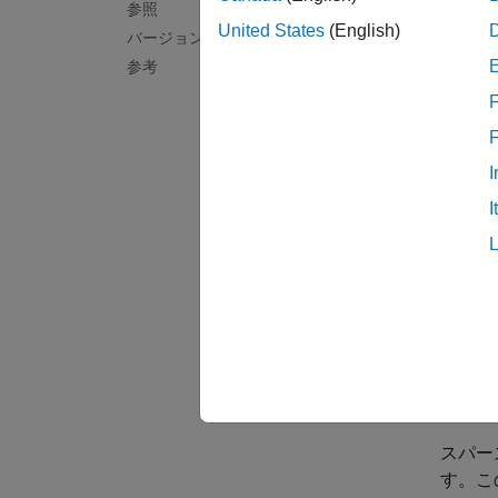
[
,
msys
b
参照
角であ
United States
(English)
バージョン履歴
角線の
参考
F
スパー
初の 
I
例
I
[
,
msys
b
例
[
___
] 
します
るため
スパー
す。こ