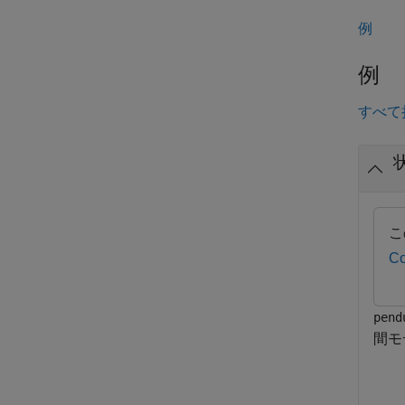
例
例
すべて
こ
Co
pend
間モ