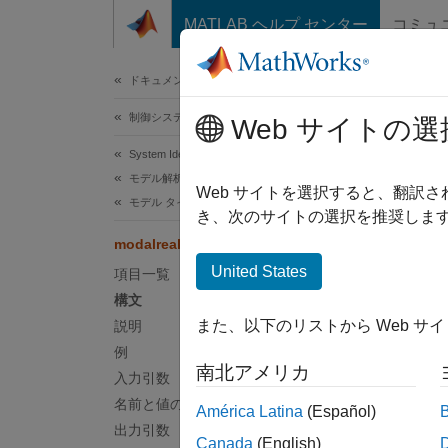
コンテンツへスキップ
MATLAB ヘルプ センター
コミュ
ドキュメ
ドキュメンテーションのホーム
制御システム
mod
Web サイトの選
System Identification Toolbox
モデル解析
モード
Web サイトを選択すると、翻訳
モデル タイプとその他の変換
R2023
き、次のサイトの選択を推奨します
ページ
modalreal
United States
項目一覧
構文
構文
また、以下のリストから Web サ
説明
[msys,
例
[msys,
南北アメリカ
入力引数
[
___
] 
説明
名前と値の引数
América Latina
(Español)
出力引数
Canada
(English)