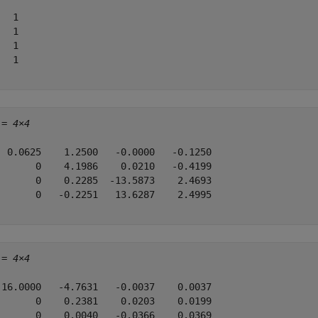
  1

  1

  1

  1

 = 
4×4
  0.0625    1.2500   -0.0000   -0.1250

       0    4.1986    0.0210   -0.4199

       0    0.2285  -13.5873    2.4693

       0   -0.2251   13.6287    2.4995

 = 
4×4
 16.0000   -4.7631   -0.0037    0.0037

       0    0.2381    0.0203    0.0199

       0    0.0040   -0.0366    0.0369
