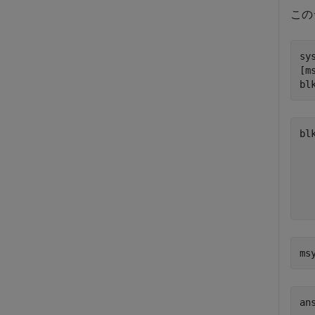
この
sy
[m
bl
bl
   
   
   
ms
an