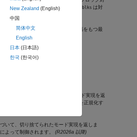
クラスターに対応している実現です。
は対
blks
New Zealand
(English)
中国
简体中文
します。既定では、関数は、最小の振幅をもつ最
English
日本
(日本語)
한국
(한국어)
も返します。
TR
で指定されたオプションに基づいてモード実現を返
に関連した 2 行 2 列のブロックを正規化す
基づいて、切り捨てられたモード実現を返しま
によって制御されます。
(R2026a 以降)