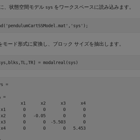
に、状態空間モデル
をワークスペースに読み込みます。
sys
ad(
'pendulumCartSSModel.mat'
,
'sys'
);
をモード形式に変換し、ブロック サイズを抽出します。
sys,blks,TL,TR] = modalreal(sys)
s =

 = 

         x1      x2      x3      x4

 x1       0       0       0       0

 x2       0   -0.05       0       0

 x3       0       0  -5.503       0

 x4       0       0       0   5.453
