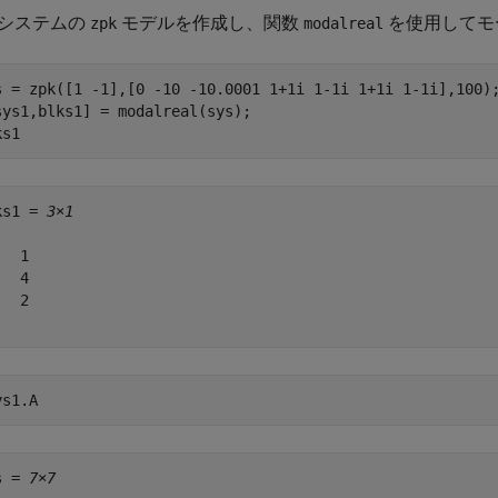
システムの
モデルを作成し、関数
を使用してモ
zpk
modalreal
s = zpk([1 -1],[0 -10 -10.0001 1+1i 1-1i 1+1i 1-1i],100);
sys1,blks1] = modalreal(sys);

ks1
ks1 = 
3×1
  1

  4

  2

ys1.A
s = 
7×7