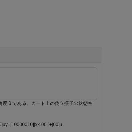
角度
θ
である、カート上の倒立振子の状態空
5
]
u
y
=
[
1
0
0
0
0
0
1
0
]
[
x
x
˙
θ
θ
˙
]
+
[
0
0
]
u