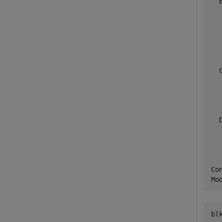
  B
  
  
  
  
  
  C
  
  
  
  D
   
   
   
Co
bl