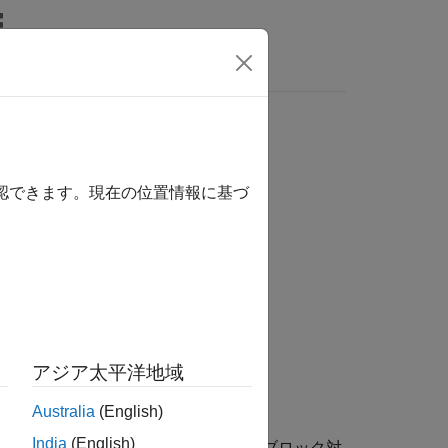
MATLAB Answers
確認できます。現在の位置情報に基づ
アジア太平洋地域
Australia
(English)
India
(English)
返します。これは、
A
または (
A
,
E
) がブロック対