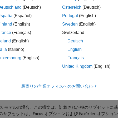
] = modalreal(
)
sys
msys
lks
sys
り、各ブロックが実極、複素数のペア、または繰り返しの極の
Deutschland
(Deutsch)
Österreich
(Deutsch)
下のブロック サイズを含むベクトルです。
España
(Español)
Portugal
(English)
inland
(English)
Sweden
(English)
ス モデルの場合、この構文は切り捨てられたモード実現を返
1000 個のモードを計算します。
(R2026a 以降)
France
(Français)
Switzerland
reland
(English)
Deutsch
talia
(Italiano)
English
はブロック対角化変換
および
,
,
] = modalreal(
)
TL
lks
TL
TR
sys
Luxembourg
(English)
Français
United Kingdom
(English)
は、1 つ以上の名前と値の引数
= modalreal(
,
)
sys
Name=Value
最寄りの営業オフィスへのお問い合わせ
。これらのオプションは、ブロック サイズを制御し、複素数のペア
に使用します。
ス モデルの場合、この構文は、計算された極のサブセットに
のサブセットは、
オプションおよび
オプション
Focus
MaxOrder