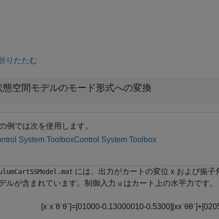
折りたたむ
状態空間モデルのモード形式への変換
の例では次を使用します。
ntrol System Toolbox
Control System Toolbox
には、出力がカートの変位
x
および振子
ulumCartSSModel.mat
デルが含まれています。制御入力
はカート上の水平力です。
u
[
x
˙
x
¨
θ
˙
θ
¨
]
=
[
0
1
0
0
0
-
0
.
1
3
0
0
0
0
1
0
-
0
.
5
3
0
0
]
[
x
x
˙
θ
θ
˙
]
+
[
0
2
0