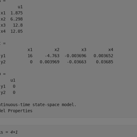
 = 

        u1

 x1  1.875

 x2  6.298

 x3   12.8

 x4  12.05

 = 

            x1         x2         x3         x4

 y1         16     -4.763  -0.003696   0.003652

 y2          0   0.003969   -0.03663    0.03685

 = 

    u1

y1   0

y2   0

ntinuous-time state-space model.

ks = 
4×1