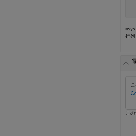
  
msys
行列
こ
Co
この