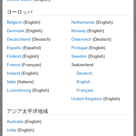
入力引数
すべて折りたたむ
ヨーロッパ
出力引数
詳細
Belgium
(English)
Netherlands
(English)
固定小数点入力値の逆正接の計算
アルゴリズム
Denmark
(English)
Norway
(English)
拡張機能
Deutschland
(Deutsch)
Österreich
(Deutsch)
バージョン履歴
España
(Español)
Portugal
(English)
参考
関数
を使用して、符号なしおよび符号付きの固定小数
atan2
点入力値の逆正接を計算します。
Finland
(English)
Sweden
(English)
France
(Français)
Switzerland
符号なしの入力値
Ireland
(English)
Deutsch
この例では、符号なしの 16 ビットの語長値を使用します。
Italia
(Italiano)
English
Luxembourg
(English)
Français
y = fi(0.125,0,16);

United Kingdom
(English)
x = fi(0.5,0,16);  

z = atan2(y,x)
アジア太平洋地域
Australia
(English)
z = 

India
(English)
    0.2450
