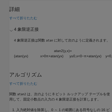
詳細
すべて折りたたむ
4 象限逆正接
4 象限逆正接は関数
に対して次のように定義されます。
atan
atan2
(
y
,
x
)
=
{
atan
(
y
x
)
x
>
0
π
+
atan
(
y
x
)
y
≥
0
,
x
<
0
−
π
+
atan
(
y
x
)
y
<
0
アルゴリズム
すべて折りたたむ
関数
は、次のように 8 ビット ルックアップ テーブルを使
atan2
用して、固定小数点の入力の 4 象限逆正接を計算します。
入力絶対値を除算し、0 ～ 1 の範囲にある符号なしの 16 ビ