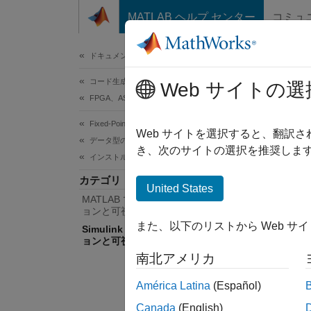
コンテンツへスキップ
MATLAB ヘルプ センター
コミュ
ドキュメ
ドキュメンテーションのホーム
コード生成
Sim
Web サイトの選
FPGA、ASIC、および SoC 開発
Fixed-Point Designer
Simuli
Web サイトを選択すると、翻訳
データ型の調査
固定小
き、次のサイトの選択を推奨します
インストルメンテーションと可視化
の設定
カテゴリ
よび編
United States
MATLAB でのインストルメンテーシ
ョンと可視化
トピ
また、以下のリストから Web サ
Simulink でのインストルメンテーシ
ョンと可視化
固定小
南北アメリカ
Fix
ーバー
América Latina
(Español)
Canada
(English)