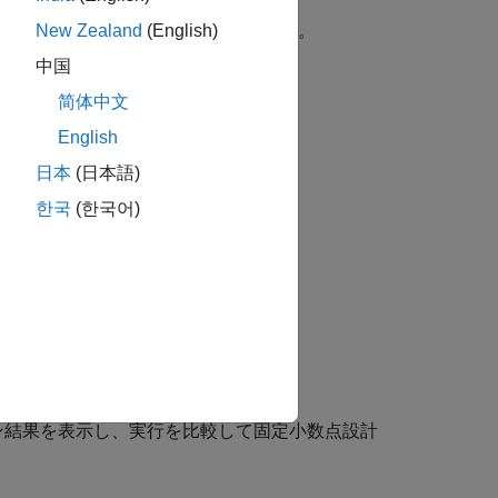
ド
デルのデータ型をオーバーライドする。
New Zealand
(English)
中国
简体中文
ライド設定を指定する。
English
日本
(日本語)
한국
(한국어)
。
型を比較する方法を示す例。
ン結果を表示し、実行を比較して固定小数点設計