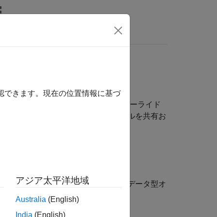
MATLAB Answers
ンと可視化
して設計を調査する
確認できます。現在の位置情報に基づ
び解析します。また、データ型オーバーライド
を使用せずに固定小数点ブロックが含まれるモデルを共有お
アジア太平洋地域
点ブロックを含むモデルを共有し編集するためのデータ型オ
Australia
(English)
India
(English)