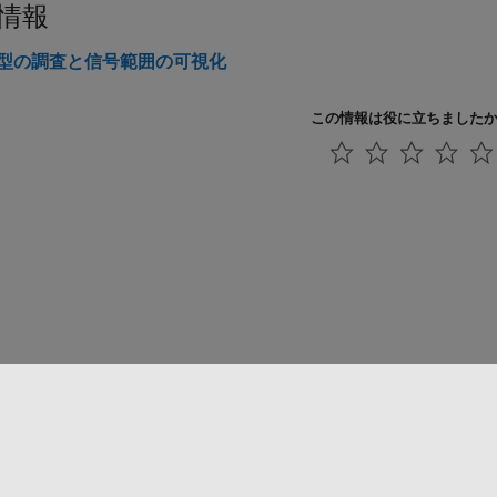
情報
型の調査と信号範囲の可視化
この情報は役に立ちました
法コピー防止
アプリケーション ステータス
お問い合わせ