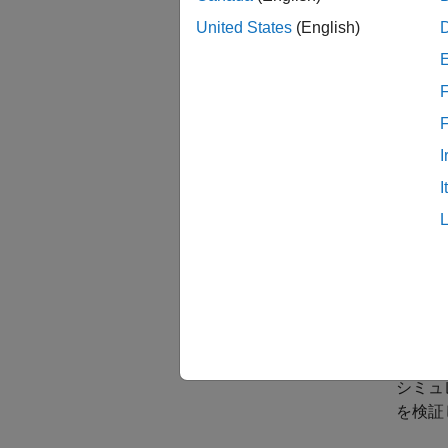
固定小
シミュ
United States
(English)
範囲収
F
固定小
範囲の
I
データ
I
固定小
固定小
固定小
固定小
シミュ
シミュ
を検証