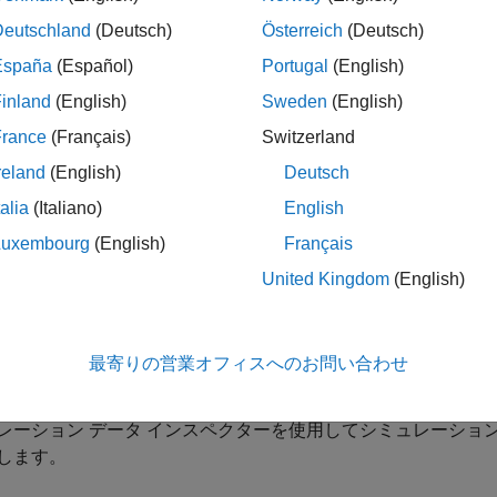
数点のインストルメンテーションおよびデータ型オーバーライ
レーション範囲の収集時に、範囲データの収集を有効にし、モ
Deutschland
(Deutsch)
Österreich
(Deutsch)
España
(Español)
Portugal
(English)
集のためのカスタム データ型オーバーライド設定の使用
inland
(English)
Sweden
(English)
数点ツールでの範囲収集のためのカスタム データ型オーバー
France
(Français)
Switzerland
収集手法の選択
reland
(English)
Deutsch
型推奨のベースとなる 3 つの範囲収集手法から選択します。
talia
(Italiano)
English
数点ツールでのビューの制御
Luxembourg
(English)
Français
数点ツール
での情報のフィルター処理、並べ替え、および解析
United Kingdom
(English)
数点ツールを使用した数値的な動作の確認
数点ツール
を使用して浮動小数点データ型と固定小数点データ
最寄りの営業オフィスへのお問い合わせ
レーション結果の表示
レーション データ インスペクターを使用してシミュレーショ
します。