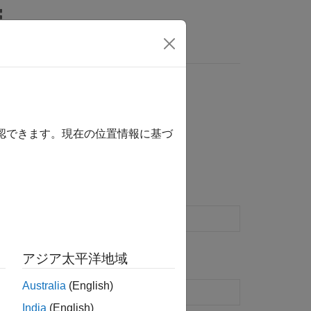
MATLAB Answers
確認できます。現在の位置情報に基づ
を使用します。
link.NumericType
オブジェクトの作成
k.NumericType
アジア太平洋地域
Australia
(English)
は固定小数点データ型を指定
India
(English)