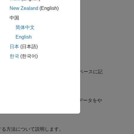
New Zealand
(English)
中国
简体中文
English
日本
(日本語)
ングの 3 つの部分で構成されます。
한국
(한국어)
受け渡し
小数点シミュレーション データをワークスペースに記
ースと Simulink モデルの間で固定小数点データをや
使用する方法について説明します。