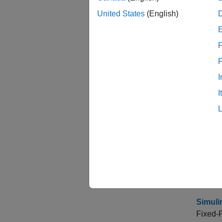
トピ
United States
(English)
Simu
F
Sim
端子の
I
固定小
I
Simu
データを
録する
DSP S
DSP 
り取り
Simul
Fixed-