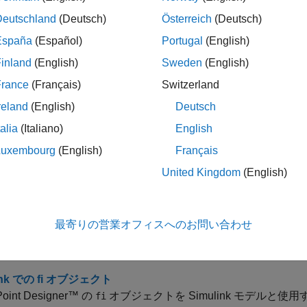
ック
Deutschland
(Deutsch)
Österreich
(Deutsch)
España
(Español)
Portugal
(English)
link における固定小数点数
inland
(English)
Sweden
(English)
ulink で使用される固定小数点データ型とスケーリングの表記法。
France
(Français)
Switzerland
データ型の表示
reland
(English)
Deutsch
数点信号の端子の表示は、データ型、ビット数、およびスケーリ
talia
(Italiano)
English
link モデルと MATLAB ソフトウェア間の固定小数点データの
Luxembourg
(English)
Français
®
 MATLAB
から Simulink モデルにインポートし、固定
United Kingdom
(English)
。
ystem Toolbox での fi オブジェクト
最寄りの営業オフィスへのお問い合わせ
System Toolbox™ ブロックを使用して MATLAB ワークスペ
する方法について説明します。
ink での fi オブジェクト
Point Designer™ の
オブジェクトを Simulink モデルと
fi