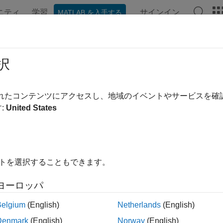
ニティ
学習
サインイン
MATLAB を入手する
ンテーション
例
関数
ブロック
アプリ
ビデオ
ulink
での固定小数点の指定
択
®
nk
モデルにおける固定小数点データ型の作成と使用
されたコンテンツにアクセスし、地域のイベントやサービスを
ulink モデルで固定小数点データ型を指定するには、
と
fixdt
Simu
:
United States
固定小数点または浮動小数点データ型を記述した
t
Simulin
イトを選択することもできます。
ス
ヨーロッパ
Belgium
(English)
Netherlands
(English)
浮動小数点、boolean、また
link.NumericType
Denmark
(English)
Norway
(English)