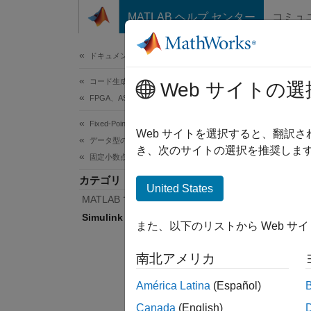
コンテンツへスキップ
MATLAB ヘルプ センター
コミュ
ドキュメ
ドキュメンテーションのホーム
コード生成
Sim
Web サイトの選
FPGA、ASIC、および SoC 開発
Fixed-Point Designer
Simuli
Web サイトを選択すると、翻訳
データ型の調査
Sim
き、次のサイトの選択を推奨します
固定小数点の指定
カテゴリ
関数
United States
MATLAB での固定小数点の指定
Simulink での固定小数点の指定
fixd
また、以下のリストから Web サ
クラ
南北アメリカ
América Latina
(Español)
Simu
Canada
(English)