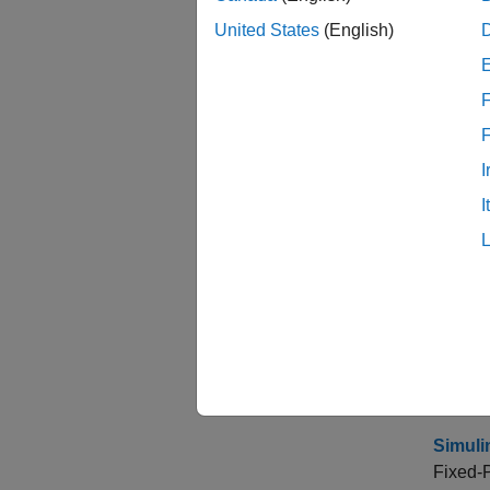
トピ
United States
(English)
Simu
F
Sim
端子の
I
固定小
I
Simu
データを
録する
DSP S
DSP 
り取り
Simul
Fixed-