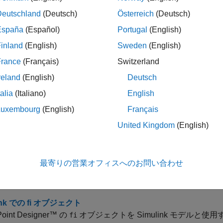
ック
Deutschland
(Deutsch)
Österreich
(Deutsch)
España
(Español)
Portugal
(English)
link における固定小数点数
inland
(English)
Sweden
(English)
ulink で使用される固定小数点データ型とスケーリングの表記法。
France
(Français)
Switzerland
データ型の表示
reland
(English)
Deutsch
数点信号の端子の表示は、データ型、ビット数、およびスケーリ
talia
(Italiano)
English
link モデルと MATLAB ソフトウェア間の固定小数点データの
Luxembourg
(English)
Français
®
 MATLAB
から Simulink モデルにインポートし、固定
United Kingdom
(English)
。
ystem Toolbox での fi オブジェクト
最寄りの営業オフィスへのお問い合わせ
System Toolbox™ ブロックを使用して MATLAB ワークスペ
する方法について説明します。
ink での fi オブジェクト
Point Designer™ の
オブジェクトを Simulink モデルと
fi