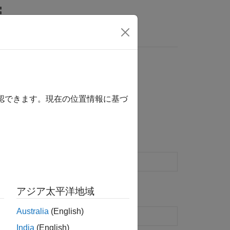
MATLAB Answers
確認できます。現在の位置情報に基づ
を使用します。
link.NumericType
オブジェクトの作成
k.NumericType
アジア太平洋地域
Australia
(English)
は固定小数点データ型を指定
India
(English)