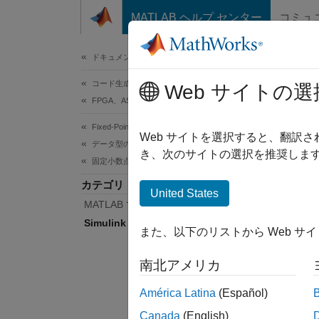
コンテンツへスキップ
MATLAB ヘルプ センター
コミュ
ドキュメ
ドキュメンテーションのホーム
コード生成
Sim
Web サイトの選
FPGA、ASIC、および SoC 開発
Fixed-Point Designer
Simuli
Web サイトを選択すると、翻訳
データ型の調査
Sim
き、次のサイトの選択を推奨します
固定小数点の指定
カテゴリ
関数
United States
MATLAB での固定小数点の指定
Simulink での固定小数点の指定
fixd
また、以下のリストから Web サ
クラ
南北アメリカ
América Latina
(Español)
Simu
Canada
(English)