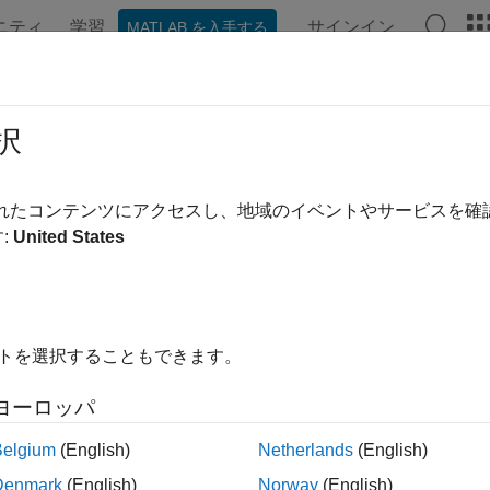
ニティ
学習
サインイン
MATLAB を入手する
ンテーション
例
関数
ブロック
アプリ
ビデオ
ulink
での固定小数点の指定
択
®
nk
モデルにおける固定小数点データ型の作成と使用
されたコンテンツにアクセスし、地域のイベントやサービスを
ulink モデルで固定小数点データ型を指定するには、
と
fixdt
Simu
:
United States
固定小数点または浮動小数点データ型を記述した
t
Simulin
イトを選択することもできます。
ス
ヨーロッパ
Belgium
(English)
Netherlands
(English)
浮動小数点、boolean、また
link.NumericType
Denmark
(English)
Norway
(English)