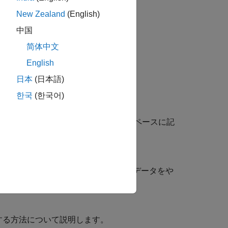
New Zealand
(English)
中国
简体中文
English
日本
(日本語)
ングの 3 つの部分で構成されます。
한국
(한국어)
受け渡し
小数点シミュレーション データをワークスペースに記
ースと Simulink モデルの間で固定小数点データをや
使用する方法について説明します。