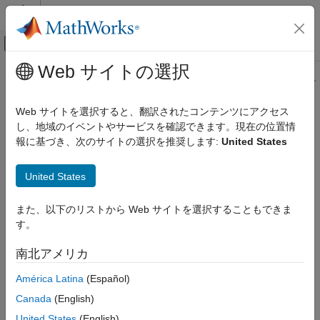
コンテンツへスキップ
MATLAB ヘルプ センター
オフキャンバス ナビゲーション メ
メインコンテンツ
Web サイトの選択
ドキュメンテーションのホーム
このページの内容は最新ではありません。最新版の英語を参照す
るには、ここをクリックします。
信号処理
Web サイトを選択すると、翻訳されたコンテンツにアクセス
し、地域のイベントやサービスを確認できます。現在の位置情
Digital Filter Design
DSP System Toolbox
報に基づき、次のサイトの選択を推奨します:
United States
フィルターの設計と解析
フィルターの設計
デジタル FIR および IIR フィルターの設計と実装
United States
Digital Filter Design
このページをすべて展開する
また、以下のリストから Web サイトを選択することもできま
項目一覧
す。
ライブラリ:
説明
DSP System Toolbox / Filtering / Filter
例
南北アメリカ
Designs
端子
América Latina
(Español)
パラメーター
ブロックの特性
説明
Canada
(English)
詳細
United States
(English)