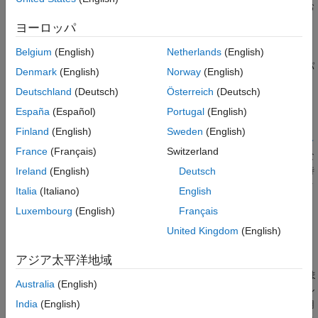
このブロックを使用して、浮動小数点フィルターの設計、解析お
拡張機能
よび効率的な実装を行います。
ヨーロッパ
バージョン履歴
参考
Digital Filter Design ブロックは、
フィルター デザイナー
Belgium
(English)
Netherlands
(English)
(
) アプリを使用して設計したデジタル有限インパ
filterDesigner
Denmark
(English)
Norway
(English)
ルス応答 (FIR) または無限インパルス応答 (IIR) フィルターを実
Deutschland
(Deutsch)
Österreich
(Deutsch)
装します。このブロックは、Discrete FIR Filter または Biquad
Filter ブロックと同じフィルター実装を行います。
España
(Español)
Portugal
(English)
Finland
(English)
Sweden
(English)
[入力処理]
パラメーターを設定して、ブロックが入力処理を
フレ
France
(Français)
Switzerland
ームベース
で行うか、または
サンプルベース
で行うかを指定しな
ければなりません。ブロックは、指定されたフィルターを離散時
Ireland
(English)
Deutsch
間入力信号の各チャネルに適用し、結果を出力します。ブロック
Italia
(Italiano)
English
の出力は、Discrete FIR Filter または Biquad Filter ブロック、お
Luxembourg
(English)
Français
®
よび MATLAB
の関数
の出力と数値的に一致します。詳
filter
細については、
を参照してください。
United Kingdom
(English)
アジア太平洋地域
Discrete FIR Filter
(Simulink)
ブロックや
Biquad Filter
ブロック
でもデジタル フィルターを実装できますが、目的が少し異なりま
Australia
(English)
す。これらのブロックは、既に設計されている浮動小数点フィル
India
(English)
ターまたは固定小数点フィルターを効率的に実装するために使用