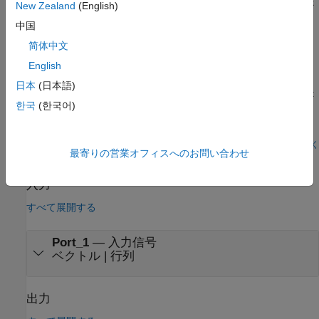
します。これらのブロックは、Digital Filter Design ブロックとま
New Zealand
(English)
ったく同じようにフィルター実装を行います。
中国
例
简体中文
English
Display Frequency-Domain Data in Spectrum Analyzer
日本
(日本語)
Use a Spectrum Analyzer block to display the frequency content
한국
(한국어)
of two frame-based signals simultaneously. The Spectrum
Analyzer block computes the Fast Fourier Transform (FFT) of
the input signal internally, transforming the signal into the
frequency domain.
モデルを開く
最寄りの営業オフィスへのお問い合わせ
端子
入力
すべて展開する
Port_1
—
入力信号
ベクトル | 行列
出力