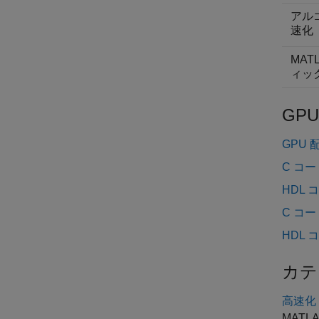
アル
速化
MAT
ィッ
GP
GPU 
C コー
HDL 
C コ
HDL
カテ
高速化
MATL