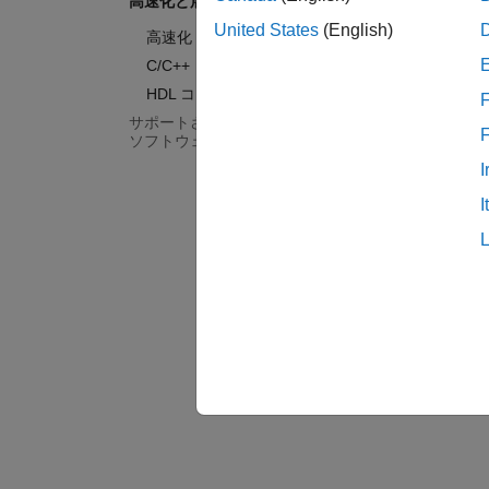
高速化と展開
ア
United States
(English)
高速化
次の表
C/C++ コード生成
MATL
HDL コード生成
F
サポートされているハードウェア –
ソフトウェア無線機
展開
I
出力
I
ライ
関係
展開
され
トフ
知的