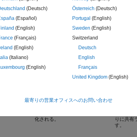
ルゴリズムをレガシ コードに組み込む。
Deutschland
(Deutsch)
Österreich
(Deutsch)
では、
MATLAB Compiler™
と
MATLAB Coder™
機能の展開の
España
(Español)
Portugal
(English)
AB コード
や Simulink モデル
を展開する方法を決定します。
inland
(English)
Sweden
(English)
France
(Français)
Switzerland
の特性
MATLAB Compiler
機能を使用
MATLAB 
reland
(English)
Deutsch
読み取り可能ではない共有ライ
移植可能で
talia
(Italiano)
English
ブラリ。
Luxembourg
(English)
Français
ブラリの依存
MATLAB
Runtime
。
なし。
United Kingdom
(English)
®
®
用にサポート
Windows
、
Mac
、および
ANSI
/IS
®
ているプラッ
Linux
。
トフォー
最寄りの営業オフィスへのお問い合わせ
ォーム
所有権保護
パッケージ化したコードは暗号
コードは
化される。
りに共有
す。