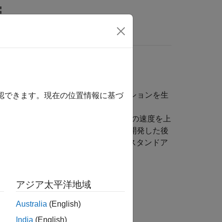
MATLAB Answers
ト向けのスタンドアロン アプリケーションを生
確認できます。現在の位置情報に基づ
GPU) で実行してプロトタイピング時にコードの速度を上
の機能を使用してアプリケーションを開発した後
タンドアロンの実行可能ファイル、またはスタンドア
ことができます。
ュレーション
を実行する。
アジア太平洋地域
。
Australia
(English)
India
(English)