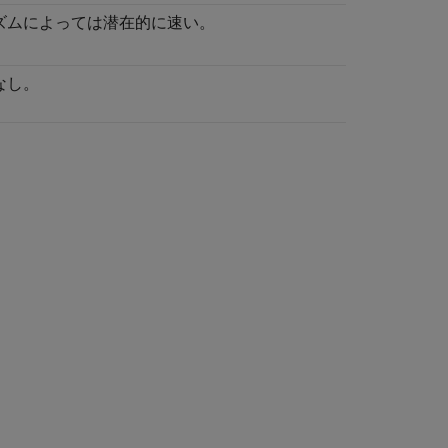
ズムによっては潜在的に速い。
なし。