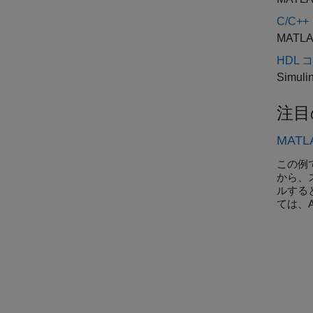
C/C+
MATL
HDL 
Simu
注目
MAT
この例で
から、ス
ルする
ては、A