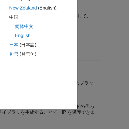
New Zealand
(English)
特性を比較しています。この表を使用して、
中国
简体中文
English
Coder
機能を使用
日本
(日本語)
読み取り可能な C ソース コード。
한국
(한국어)
®
O
C/C++ コードをサポートする任意のプラッ
ム。
暗号化されない。読み取り可能なコードの代わ
ライブラリを生成することで、IP を保護できま