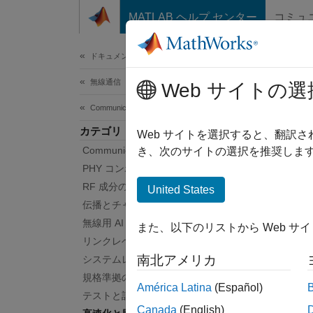
コンテンツへスキップ
MATLAB ヘルプ センター
コミュ
ドキュメ
ドキュメンテーションのホーム
無線通信
高
Web サイトの選
Communications Toolbox
カテゴリ
コード
Web サイトを選択すると、翻訳
Communications Toolbox 入門
成する
き、次のサイトの選択を推奨します
Comm
PHY コンポーネント
げるこ
RF 成分のモデル化
United States
に、MA
伝播とチャネル モデル
ロン 
無線用 AI
また、以下のリストから Web サ
リンクレベルのシミュレーション
M
南北アメリカ
システムレベルのシミュレーション
規格準拠のシステム
M
América Latina
(Español)
テストと計測
Canada
(English)