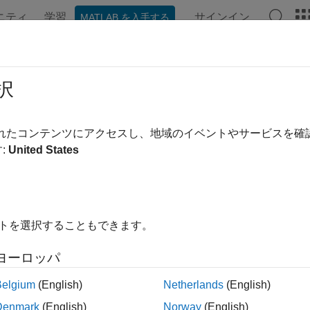
ニティ
学習
サインイン
MATLAB を入手する
ンテーション
例
関数
ブロック
アプリ
ビデオ
速化と展開
択
を高速化し、デスクトップ コンピューターや組み込みターゲッ
されたコンテンツにアクセスし、地域のイベントやサービスを
のに役立つワークフロー
:
United States
unications Toolbox™ には、グラフィックス処理装置 (
とができる関数が含まれています。
Communications Toolbox
®
TLAB
コードから移植可能な C/C++ ソース コード、ス
アプリケーションを生成できます。コード生成によって、次の
イトを選択することもできます。
®
ATLAB
や Simulink
がインストールされていないマシンで
シミ
ヨーロッパ
ATLAB
や Simulink
環境で作業を続けながら処理を高速化する
Belgium
(English)
Netherlands
(English)
Denmark
(English)
Norway
(English)