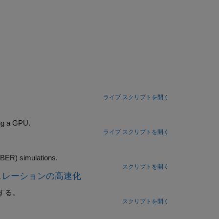
ライブ スクリプトを開く
Accelerate a MIMO-OFDM link simulation with LDPC channel coding by using a GPU.
ライブ スクリプトを開く
pare four techniques to accelerate SISO single-carrier link bit error rate (BER) simulations.
スクリプトを開く
ュレーションの高速化
する。
スクリプトを開く