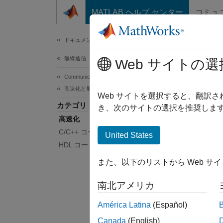
コンテンツへスキップ
MATLAB ヘルプ センター
コミュ
ドキュメ
ドキュメンテーションのホーム
無線通信
高
Web サイトの選
Communications Toolbox
高速化と展開
MATL
Web サイトを選択すると、翻訳
カテゴリ
プロト
き、次のサイトの選択を推奨します
高速化
pa
C/C++ コード生成
United States
HDL コード生成
G
また、以下のリストから Web サ
し
T
南北アメリカ
ク
América Latina
(Español)
Ma
Canada
(English)