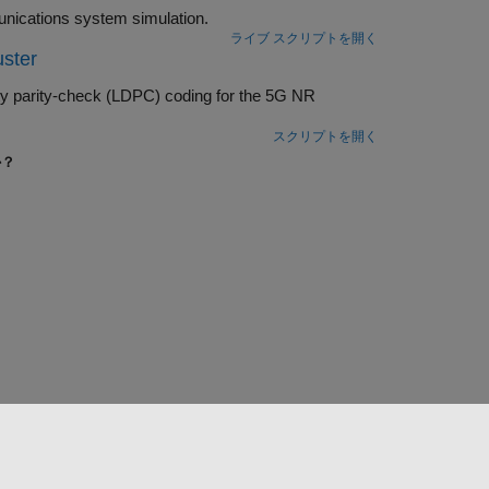
 function and gpuArray to increase the speed of a communications system simulation.
ライブ スクリプトを開く
uster
スクリプトを開く
か？