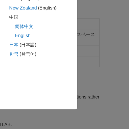
New Zealand
(English)
中国
境
(R2021b 以降)
简体中文
オブジェクトをローカル ワークスペース
Array
English
日本
(日本語)
한국
(한국어)
imulation loop on parameterized conditions rather
un time.
(R2026a 以降)
ATLAB.