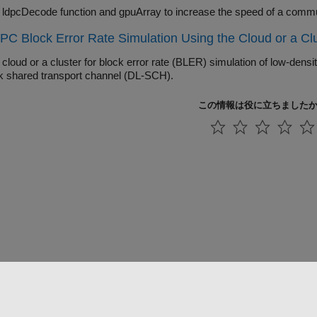
Use the ldpcDecode
C Block Error Rate Simulation Using the Cloud or a Cl
or a cluster for block error rate (BLER) simulation of low-density parity-check (LDPC) coding for the 5G NR
downlink shared transport channel (DL-SCH).
この情報は役に立ちました