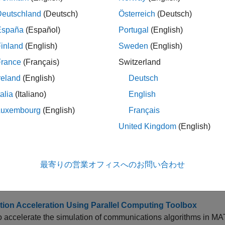
Deutschland
(Deutsch)
Österreich
(Deutsch)
España
(Español)
Portugal
(English)
バックグラウンドでコードを実行するための環
groundPool
inland
(English)
Sweden
(English)
分散配列、
オブジェクト、または
er
Composite
gpu
France
(Français)
Switzerland
に転送する
reland
(English)
Deutsch
GPU に格納される配列
rray
talia
(Italiano)
English
並列
ループ
or
for
Luxembourg
(English)
Français
United Kingdom
(English)
ック
ound Data Generation
最寄りの営業オフィスへのお問い合わせ
e simulation input data in the background while running your s
nerating the data in advance and recalling the stored data and r
tion Acceleration Using Parallel Computing Toolbox
 accelerate the simulation of communications algorithms in M