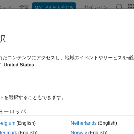
ニティ
学習
サインイン
MATLAB を入手する
ンテーション
例
関数
ブロック
アプリ
ビデオ
速化
択
®
®
AB
と Simulink
でのコード処理を高速化する
されたコンテンツにアクセスし、地域のイベントやサービスを
タイピング時にコードの速度を上げるには、次の方法がありま
:
United States
関数を使用して複数のコアまたはワーカーを活用する。
rfor
PU 上でコードを実行する。通常、
(Parallel Computin
gpuArray
イトを選択することもできます。
、
(Parallel Computing Toolbox)
関数を使用して GPU から
gather
oolbox™ の機能の一覧については、
GPU 配列をサポートする関数と 
ヨーロッパ
ラウド上または複数のワーカーをもつクラスター内でシミュレ
Belgium
(English)
Netherlands
(English)
thWorks Cloud Center
(Parallel Computing Toolbox)
を参照し
Denmark
(English)
Norway
(English)