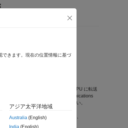
MATLAB Answers
確認できます。現在の位置情報に基づ
す。
g Toolbox)
関数を使用してデータを GPU に転送
出力データを取得します。Communications
System object
を参照してください。
アジア太平洋地域
ーションを実行する。詳細については、
Australia
(English)
てください。
India
(English)