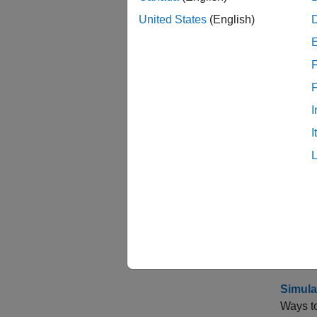
United States
(English)
関数
back
F
gath
I
gpuA
I
parf
トピ
Backgr
Generat
than ge
Simula
Ways to