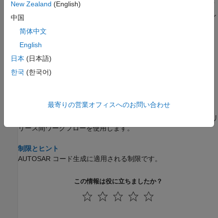
New Zealand
(English)
ソフトウェアインザループ (SIL) およびプロセッサインザループ
(PIL) シミュレーションを使用した AUTOSAR ソフトウェア コン
中国
ポーネントのコードを検証する。
简体中文
English
マルチインスタンス ソフトウェア コンポーネント用の生成コー
ドの統合
日本
(日本語)
マルチインスタンス コンポーネントの内部データ用の RTE ヘッ
한국
(한국어)
ダー ファイルを構成する。
以前のリリースからの AUTOSAR コードのインポートとシミュ
最寄りの営業オフィスへのお問い合わせ
レーション
以前のリリースから AUTOSAR コードをインポートするには、リ
リース間ワークフローを使用します。
制限とヒント
AUTOSAR コード生成に適用される制限です。
この情報は役に立ちましたか？