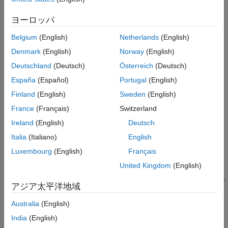
AUTOSAR 準拠の C コードを生成し、AUTOSAR XML (ARXML)
ヨーロッパ
記述を AUTOSAR コンポーネント モデルからエクスポートしま
す。
Belgium
(English)
Netherlands
(English)
Denmark
(English)
Norway
(English)
AUTOSAR コード生成の構成
AUTOSAR モデル用にコード生成を構成します。
Deutschland
(Deutsch)
Österreich
(Deutsch)
España
(Español)
Portugal
(English)
モデル コンフィギュレーション パラメーター: コード生成の
Finland
(English)
Sweden
(English)
AUTOSAR
(Embedded Coder)
AUTOSAR コードの生成を制御するパラメーター。
France
(Français)
Switzerland
Ireland
(English)
Deutsch
AUTOSAR コード置換ライブラリによるコード生成
Italia
(Italiano)
English
AUTOSAR 4.x コード置換ライブラリを使用して、AUTOSAR 規
格により厳密に準拠した C コードを生成する。
Luxembourg
(English)
Français
United Kingdom
(English)
AUTOSAR データ型の自動生成
AUTOSAR 準拠の C コードで AUTOSAR プラットフォーム デー
アジア太平洋地域
タ型を自動的に生成します。
Australia
(English)
SIL および PIL シミュレーションによる AUTOSAR コードの検
India
(English)
証