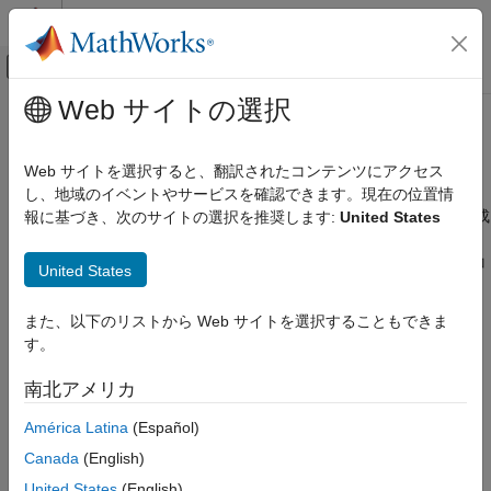
コンテンツへスキップ
MATLAB ヘルプ センター
オフキャンバス ナビゲーション メ
メインコンテンツ
Web サイトの選択
ドキュメンテーションのホーム
コード生成
コード生成
Web サイトを選択すると、翻訳されたコンテンツにアクセス
自動車
量産統合用の AUTOSAR 準拠の C コードと XML 記述の生成
し、地域のイベントやサービスを確認できます。現在の位置情
®
AUTOSAR ソフトウェア コンポーネントの Simulink
表現を作成
報に基づき、次のサイトの選択を推奨します:
United States
AUTOSAR Blockset
および開発してから、SIL/PIL テスト用または AUTOSAR ランタ
ソフトウェア コンポーネント モデリング
イム環境用に統合するためのコードを生成します。AUTOSAR コ
United States
®
カテゴリ
ード生成には
Simulink Coder™
と Embedded Coder
が必要で
す。
パターンのモデル化
また、以下のリストから Web サイトを選択することもできま
コンポーネントの作成
す。
トピック
コンポーネントの開発
南北アメリカ
コード生成
AUTOSAR Classic Component Code Generation Files
Generate code and export ARXML files for AUTOSAR Classic
América Latina
(Español)
component.
Canada
(English)
AUTOSAR C コードおよび XML 記述の生成
United States
(English)