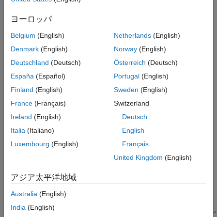
トピック
ヨーロッパ
AUTOSAR 要素のモデル化
Belgium
(English)
Netherlands
(English)
AUTOSAR ソフトウェア コンポーネントのモデル化
Denmark
(English)
Norway
(English)
Simulink モデルにおける AUTOSAR ソフトウェア コンポーネン
Deutschland
(Deutsch)
Österreich
(Deutsch)
トの構造と動作をモデル化します。
España
(Español)
Portugal
(English)
AUTOSAR ランナブルのモデル化パターン
Simulink® モデル、サブシステム、関数を使用して、AUTOSAR
Finland
(English)
Sweden
(English)
アトミック ソフトウェア コンポーネントとそのランナブル エン
France
(Français)
Switzerland
ティティ (ランナブル) をモデル化します。
Ireland
(English)
Deutsch
エクスポートされた関数を使用した AUTOSAR ランナブルのモ
Italia
(Italiano)
English
デル化
エクスポートされた Simulink® 関数を使用して AUTOSAR ラン
Luxembourg
(English)
Français
ナブルをモデル化します。
United Kingdom
(English)
AUTOSAR 通信のモデル化
AUTOSAR ポートとインターフェイスを備えた AUTOSAR ソフ
アジア太平洋地域
トウェア コンポーネント間の通信をモデル化する。
Australia
(English)
AUTOSAR コンポーネントの動作のモデル化
India
(English)
AUTOSAR ソフトウェア コンポーネントの内部動作をモデル化し