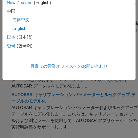
ます。これには、ランナブル、イベント、インターランナブル変
New Zealand
(English)
数の動作を含みます。
中国
AUTOSAR バリアントのモデル化
简体中文
AUTOSAR ソフトウェア コンポーネントは、定義された条件に基
English
づき、AUTOSAR インターフェイスまたは実装を実行パスで有効
または無効にするために使用するバリアントをモデル化します。
日本
(日本語)
AUTOSAR 不揮発性メモリのモデル化
한국
(한국어)
AUTOSAR 不揮発性メモリへの暗黙的または明示的なソフトウェ
ア コンポーネントのアクセスをモデル化する。
最寄りの営業オフィスへのお問い合わせ
AUTOSAR データ型のモデル化
データ要素、オペレーション引数、キャリブレーション パラメー
ター、測定変数およびインターランナブル変数で使用される
AUTOSAR データ型をモデル化します。
AUTOSAR キャリブレーション パラメーターとルックアップ テ
ーブルのモデル化
AUTOSAR キャリブレーション パラメーターおよびルックアップ
テーブルをモデル化します。これらは、キャリブレーション ツー
ルおよび測定ツールを使用して、AUTOSAR アプリケーションの
実行時調整をサポートします。