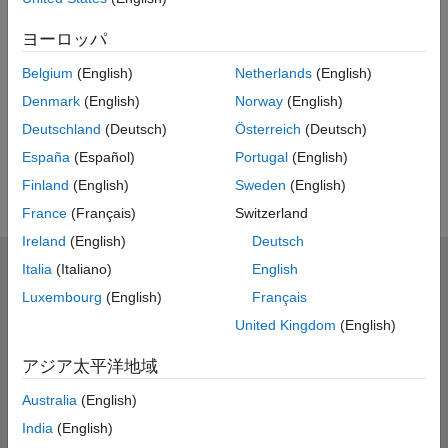
Related Resources
ヨーロッパ
Feedback
Belgium
(English)
Netherlands
(English)
UP NEXT
Denmark
(English)
Norway
(English)
RELATED VIDEOS
Deutschland
(Deutsch)
Österreich
(Deutsch)
España
(Español)
Portugal
(English)
View more related videos
Finland
(English)
Sweden
(English)
France
(Français)
Switzerland
Ireland
(English)
Deutsch
Italia
(Italiano)
English
MathWorks
Accelerating the pace of engineering and science
Luxembourg
(English)
Français
United Kingdom
(English)
製品を見る
アジア太平洋地域
評価版の入手・製品の購入
Australia
(English)
使い方を学ぶ
India
(English)