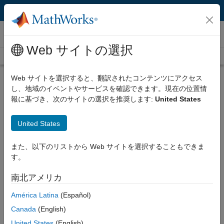
コンテンツへスキップ
ビデオ
Web サイトの選択
Videos Home
Search
Play
Vi
9:26
Web サイトを選択すると、翻訳されたコンテンツにアクセス
し、地域のイベントやサービスを確認できます。現在の位置情
Description
報に基づき、次のサイトの選択を推奨します:
United States
Video
Models Exchange and Virtual
United States
Integration with MATLAB and
また、以下のリストから Web サイトを選択することもできま
Simulink
す。
Published: 30 May 2022
南北アメリカ
América Latina
(Español)
Full Transcript
Canada
(English)
United States
(English)