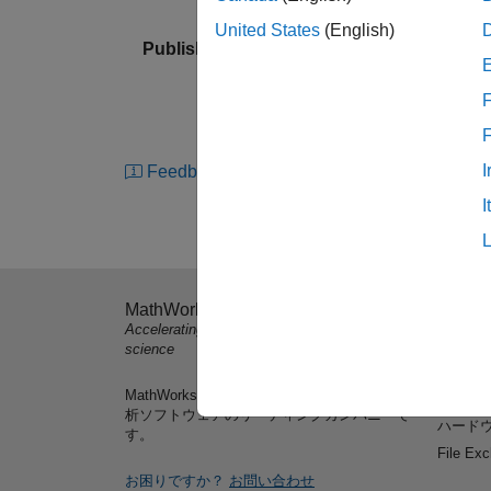
United States
(English)
Published: 28 Oct 2014
F
I
Feedback
I
MathWorks
製品を
Accelerating the pace of engineering and
MATLA
science
Simulin
MathWorksはエンジニアや研究者向け数値解
学生向
析ソフトウェアのリーディングカンパニーで
ハードウ
す。
File Ex
お困りですか？
お問い合わせ