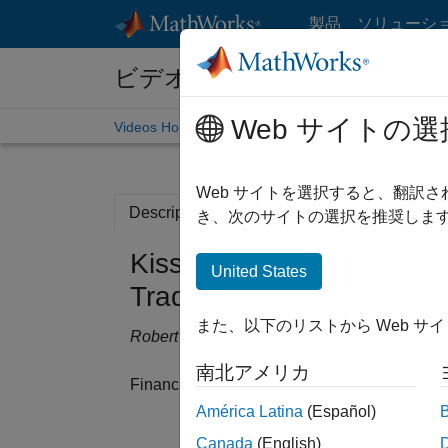
コンテンツへスキップ
製品
ソリューシ
ビデオ
Web サイトの選
Videos Home
Search
Web サイトを選択すると、翻訳
Description
Related Resources
き、次のサイトの選択を推奨します
Kissell Research Group 
United States
Trading Cost Index
また、以下のリストから Web サ
Robert Kissell, Kissell Research Group
南北アメリカ
®
Financial analysts use MATLAB
to give inve
América Latina
(Español)
Canada
(English)