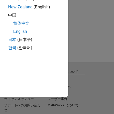
New Zealand
(English)
中国
简体中文
English
日本
(日本語)
한국
(한국어)
サポートを受ける
MathWorks について
インストールのヘルプ
採用情報
MATLAB Answers
ニュースルーム
技術コンサルティング
社会貢献
ライセンスセンター
ユーザー事例
サポートへのお問い合わ
MathWorks について
せ