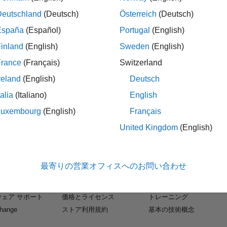
Deutschland
(Deutsch)
Österreich
(Deutsch)
España
(Español)
Portugal
(English)
inland
(English)
Sweden
(English)
France
(Français)
Switzerland
reland
(English)
Deutsch
talia
(Italiano)
English
Luxembourg
(English)
Français
United Kingdom
(English)
見る
評価版の入手・製品の購入
使い方を学ぶ
B
ダウンロード
ドキュメンテーション
最寄りの営業オフィスへのお問い合わせ
k
評価版ソフトウェア
チュートリアル
けソフトウェア
営業へのお問い合わせ
例
ェア サポート
価格とライセンス
トレーニング
change
ストア利用規約
基本の技術概念