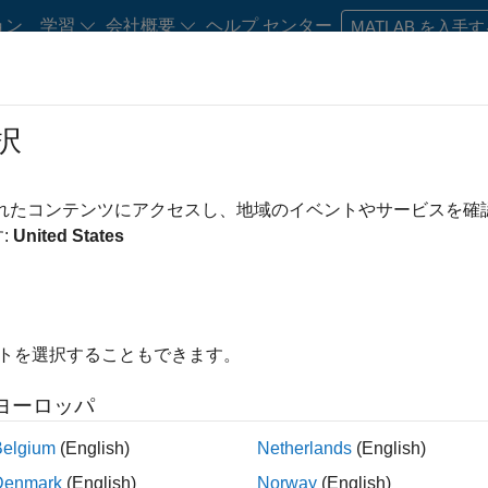
ョン
学習
会社概要
ヘルプ センター
MATLAB を入手
択
Play
Video 
2:32
されたコンテンツにアクセスし、地域のイベントやサービスを
:
United States
Video
Develops High-Frequency
イトを選択することもできます。
ヨーロッパ
stors real-time data for better trading decisions.
Belgium
(English)
Netherlands
(English)
Denmark
(English)
Norway
(English)