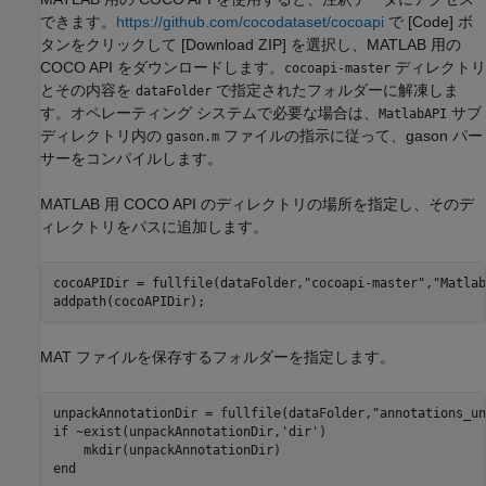
できます。
https://github.com/cocodataset/cocoapi
で [Code] ボ
タンをクリックして [Download ZIP] を選択し、MATLAB 用の
COCO API をダウンロードします。
ディレクトリ
cocoapi-master
とその内容を
で指定されたフォルダーに解凍しま
dataFolder
す。オペレーティング システムで必要な場合は、
サブ
MatlabAPI
ディレクトリ内の
ファイルの指示に従って、gason パー
gason.m
サーをコンパイルします。
MATLAB 用 COCO API のディレクトリの場所を指定し、そのデ
ィレクトリをパスに追加します。
cocoAPIDir = fullfile(dataFolder,
"cocoapi-master"
,
"Matlab
addpath(cocoAPIDir);
MAT ファイルを保存するフォルダーを指定します。
unpackAnnotationDir = fullfile(dataFolder,
"annotations_un
if
 ~exist(unpackAnnotationDir,
'dir'
)

end