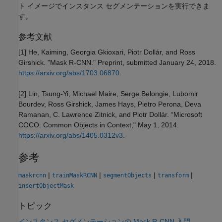
ト イメージでインスタンス セグメンテーションを実行できま
す。
参考文献
[1] He, Kaiming, Georgia Gkioxari, Piotr Dollár, and Ross
Girshick. "Mask R-CNN." Preprint, submitted January 24, 2018.
https://arxiv.org/abs/1703.06870
.
[2] Lin, Tsung-Yi, Michael Maire, Serge Belongie, Lubomir
Bourdev, Ross Girshick, James Hays, Pietro Perona, Deva
Ramanan, C. Lawrence Zitnick, and Piotr Dollár. “Microsoft
COCO: Common Objects in Context," May 1, 2014.
https://arxiv.org/abs/1405.0312v3
.
参考
|
|
|
|
maskrcnn
trainMaskRCNN
segmentObjects
transform
insertObjectMask
トピック
インスタンス セグメンテーションの Mask R-CNN 入門