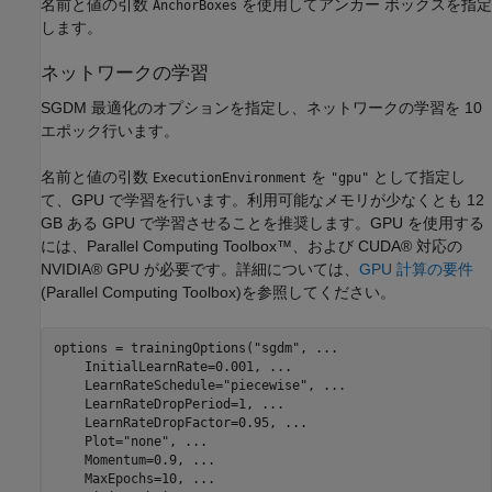
名前と値の引数
を使用してアンカー ボックスを指定
AnchorBoxes
します。
ネットワークの学習
SGDM 最適化のオプションを指定し、ネットワークの学習を 10
エポック行います。
名前と値の引数
を
として指定し
ExecutionEnvironment
"gpu"
て、GPU で学習を行います。利用可能なメモリが少なくとも 12
GB ある GPU で学習させることを推奨します。GPU を使用する
には、Parallel Computing Toolbox™、および CUDA® 対応の
NVIDIA® GPU が必要です。詳細については、
GPU 計算の要件
(Parallel Computing Toolbox)
を参照してください。
options = trainingOptions(
"sgdm"
, 
...
    InitialLearnRate=0.001, 
...
    LearnRateSchedule=
"piecewise"
, 
...
    LearnRateDropPeriod=1, 
...
    LearnRateDropFactor=0.95, 
...
    Plot=
"none"
, 
...
    Momentum=0.9, 
...
    MaxEpochs=10, 
...