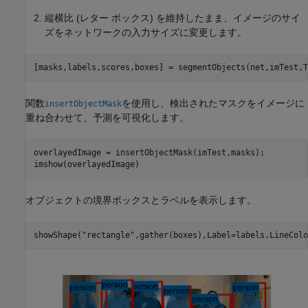
縦横比 (レター ボックス) を維持したまま、イメージのサイ
ズをネットワークの入力サイズに変更します。
[masks,labels,scores,boxes] = segmentObjects(net,imTest,T
関数
を使用し、検出されたマスクをイメージに
insertObjectMask
重ね合わせて、予測を可視化します。
overlayedImage = insertObjectMask(imTest,masks);

imshow(overlayedImage)
オブジェクトの境界ボックスとラベルを表示します。
showShape(
"rectangle"
,gather(boxes),Label=labels,LineColo