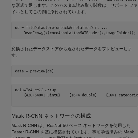
な形式で返します。このカスタム読み取り関数は、サポート ファ
イルとしてこの例に添付されています。
ds = fileDatastore(unpackAnnotationDir, 
...
    ReadFcn=@(x)cocoAnnotationMATReader(x,imageFolder));
変換されたデータストアから返されたデータをプレビューしま
す。
data = preview(ds)
data=
1×4 cell array
    {428×640×3 uint8}    {16×4 double}    {16×1 categoric
Mask R-CNN ネットワークの構成
Mask R-CNN は、ResNet-50 ベース ネットワークを使用した
Faster R-CNN を基に構築されています。事前学習済みの Mask