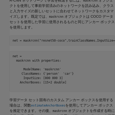
R-CNN ネットワークで学習を転送するには、
オブジェ
maskrcnn
クトを使用して事前学習済みのネットワークを読み込み、クラス
と入力サイズの新しいセットに合わせてネットワークをカスタマ
イズします。既定では、
オブジェクトは COCO データ
maskrcnn
セットを使用した学習に使用されるものと同じアンカー ボックス
を使用します。
net = maskrcnn(
"resnet50-coco"
,trainClassNames,InputSize=
net = 

  maskrcnn with properties:

      ModelName: 'maskrcnn'

     ClassNames: {'person'  'car'}

      InputSize: [800 800 3]

    AnchorBoxes: [15×2 double]

学習データ セット固有のカスタム アンカー ボックスを使用する
場合は、関数
を使用してアンカー ボックス
estimateAnchorBoxes
を推定できます。その後、
オブジェクトを作成する時に
maskrcnn