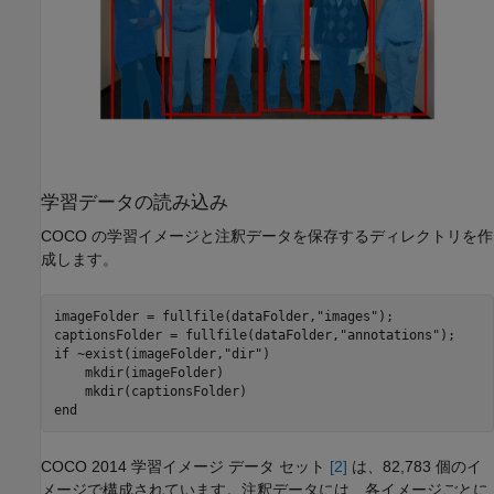
学習データの読み込み
COCO の学習イメージと注釈データを保存するディレクトリを作
成します。
imageFolder = fullfile(dataFolder,
"images"
);

captionsFolder = fullfile(dataFolder,
"annotations"
if
 ~exist(imageFolder,
"dir"
)

    mkdir(imageFolder)

end
COCO 2014 学習イメージ データ セット
[2]
は、82,783 個のイ
メージで構成されています。注釈データには、各イメージごとに