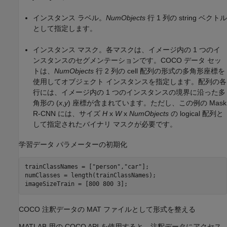
インスタンス ラベル。
NumObjects
行 1 列の string ベクトル
として指定します。
インスタンス マスク。各マスクは、イメージ内の 1 つのイ
ンスタンスのセグメンテーションです。COCO データ セッ
トは、
NumObjects
行 2 列の cell 配列の形式の多角形座標を
使用してオブジェクト インスタンスを指定します。配列の各
行には、イメージ内の 1 つのインスタンスの境界に沿った多
角形の (
x
,
y
) 座標が含まれています。ただし、この例の Mask
R-CNN には、サイズ
H
x
W
x
NumObjects
の logical 配列と
して指定されたバイナリ マスクが必要です。
学習データ パラメーターの初期化
trainClassNames = [
"person"
,
"car"
];

numClasses = length(trainClassNames);

imageSizeTrain = [800 800 3];
COCO 注釈データの MAT ファイルとして形式を整える
MATLAB 用の COCO API を使用すると、注釈データにアクセス