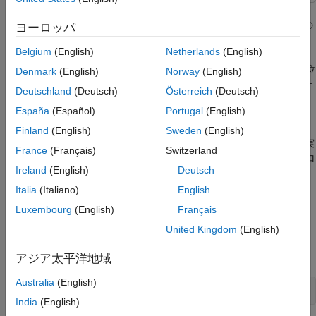
ネットワークの学習
この例では、マルチクラスの Mask R-CNN (Region-based
参考文献
Convolutional Neural Network) を使用して、人と自動車の個々の
ヨーロッパ
参考
インスタンスをセグメント化する方法を説明します。
Belgium
(English)
Netherlands
(English)
インスタンス セグメンテーションは、オブジェクトを検出して位
Denmark
(English)
Norway
(English)
置を推定すると同時に、検出された各インスタンスのセグメンテ
Deutschland
(Deutsch)
Österreich
(Deutsch)
ーション マップを生成するコンピューター ビジョン技術です。
España
(Español)
Portugal
(English)
この例では、最初に、2 つのクラスを検出する事前学習済みの
Finland
(English)
Sweden
(English)
Mask R-CNN を使用してインスタンスのセグメンテーションを実
France
(Français)
Switzerland
行する方法を示します。オプションで、データ セットをダウンロ
Ireland
(English)
Deutsch
ードし、転移学習を使用してマルチクラス Mask R-CNN に学習
させることもできます。
Italia
(Italiano)
English
Luxembourg
(English)
Français
事前学習済みのネットワークの読み込み
United Kingdom
(English)
事前学習済みのネットワークとデータの目的の場所として
を指定します。
dataFolder
アジア太平洋地域
Australia
(English)
dataFolder = fullfile(tempdir,
"coco"
);
India
(English)