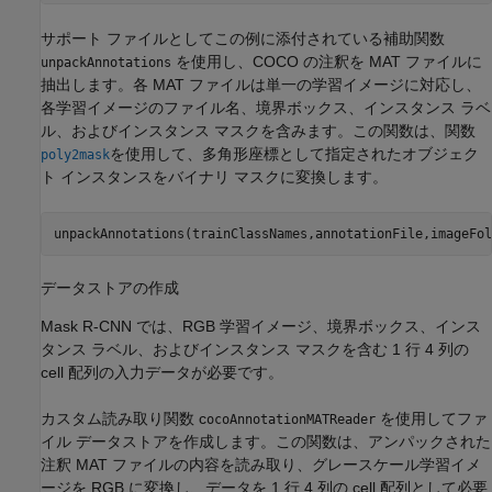
サポート ファイルとしてこの例に添付されている補助関数
を使用し、COCO の注釈を MAT ファイルに
unpackAnnotations
抽出します。各 MAT ファイルは単一の学習イメージに対応し、
各学習イメージのファイル名、境界ボックス、インスタンス ラベ
ル、およびインスタンス マスクを含みます。この関数は、関数
を使用して、多角形座標として指定されたオブジェク
poly2mask
ト インスタンスをバイナリ マスクに変換します。
unpackAnnotations(trainClassNames,annotationFile,imageFol
データストアの作成
Mask R-CNN では、RGB 学習イメージ、境界ボックス、インス
タンス ラベル、およびインスタンス マスクを含む 1 行 4 列の
cell 配列の入力データが必要です。
カスタム読み取り関数 c
を使用してファ
ocoAnnotationMATReader
イル データストアを作成します。この関数は、アンパックされた
注釈 MAT ファイルの内容を読み取り、グレースケール学習イメ
ージを RGB に変換し、データを 1 行 4 列の cell 配列として必要