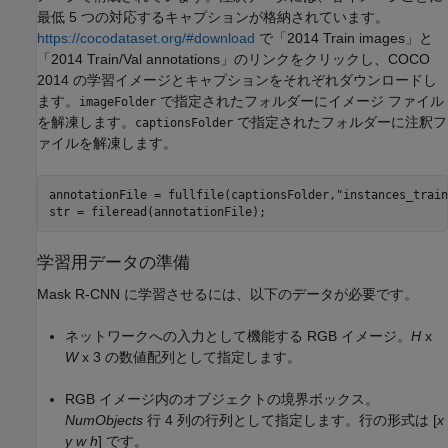
最低 5 つの対応するキャプションが格納されています。
https://cocodataset.org/#download
で「2014 Train images」と
「2014 Train/Val annotations」のリンクをクリックし、COCO
2014 の学習イメージとキャプションをそれぞれダウンロードし
ます。
で指定されたフォルダーにイメージ ファイル
imageFolder
を解凍します。
で指定されたフォルダーに注釈フ
captionsFolder
ァイルを解凍します。
annotationFile = fullfile(captionsFolder,
"instances_train
str = fileread(annotationFile);
学習用データの準備
Mask R-CNN に学習させるには、以下のデータが必要です。
ネットワークへの入力として機能する RGB イメージ。
H
x
W
x 3 の数値配列として指定します。
RGB イメージ内のオブジェクトの境界ボックス。
NumObjects
行 4 列の行列として指定します。行の形式は [
x
y
w
h
] です。