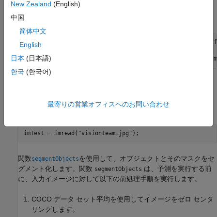
New Zealand
(English)
事前学習済みの Mask R-CNN をダウンロードします。ネットワ
ークは
オブジェクトとして保存されます。
中国
maskrcnn
简体中文
trainedMaskRCNN_url = 
"https://www.mathworks.com/supportf
English
downloadTrainedMaskRCNN(trainedMaskRCNN_url,dataFolder);

日本
(日本語)
load(fullfile(dataFolder,
"maskrcnn_object_person_car_v2.m
한국
(한국어)
イメージ内の人物のセグメント化
ターゲット クラスのオブジェクトを含むテスト イメージを読み
最寄りの営業オフィスへのお問い合わせ
取ります。
imTest = imread(
"visionteam.jpg"
);
関数
を使用して、オブジェクトとそのマスクをセ
segmentObjects
グメント化します。関数
は、予測を実行する前
segmentObjects
に、入力イメージに対して以下の前処理手順を実行します。
COCO データ セット平均を使用してイメージをゼロ センタ
リングします。