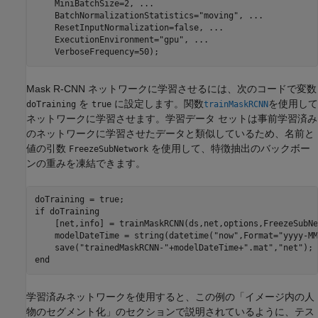
    MiniBatchSize=2, 
...
    BatchNormalizationStatistics=
"moving"
, 
...
    ResetInputNormalization=false, 
...
    ExecutionEnvironment=
"gpu"
, 
...
    VerboseFrequency=50);
Mask R-CNN ネットワークに学習させるには、次のコードで変数
を
に設定します。関数
を使用して
doTraining
true
trainMaskRCNN
ネットワークに学習させます。学習データ セットは事前学習済み
のネットワークに学習させたデータと類似しているため、名前と
値の引数
を使用して、特徴抽出のバックボー
FreezeSubNetwork
ンの重みを凍結できます。
if
 doTraining

    [net,info] = trainMaskRCNN(ds,net,options,FreezeSubNe
    modelDateTime = string(datetime(
"now"
,Format=
"yyyy-MM
    save(
"trainedMaskRCNN-"
+modelDateTime+
".mat"
,
"net"
end
学習済みネットワークを使用すると、この例の「イメージ内の人
物のセグメント化」のセクションで説明されているように、テス