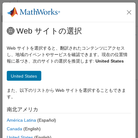
コンテンツへスキップ
MATLAB ヘルプ センター
オフキャンバス ナビゲーション メ
メインコンテンツ
Web サイトの選択
ドキュメンテーションのホーム
このページの内容は最新ではありません。最新版の英語を参照す
るには、ここをクリックします。
イメージ処理とコンピューター ビジョン
Web サイトを選択すると、翻訳されたコンテンツにアクセス
し、地域のイベントやサービスを確認できます。現在の位置情
Mask R-CNN を使用したインスタ
Computer Vision Toolbox
報に基づき、次のサイトの選択を推奨します:
United States
オブジェクトの検出とセグメント化
ンス セグメンテーションの実行
インスタンス セグメンテーション
United States
Mask R-CNN を使用したインスタンス セグ
この例では次を使用します。
メンテーションの実行
また、以下のリストから Web サイトを選択することもできま
Deep Learning Toolbox
Deep Learning Toolbox
項目一覧
す。
事前学習済みのネットワークの読み込み
Computer Vision Toolbox
Computer Vision Toolbox
南北アメリカ
イメージ内の人物のセグメント化
Computer Vision Toolbox Model for Mask R-CNN Instance
学習データの読み込み
Segmentation
Computer Vision Toolbox Model for Mask R-
América Latina
(Español)
CNN Instance Segmentation
学習用データの準備
Canada
(English)
Mask R-CNN ネットワークの構成
United States
(English)