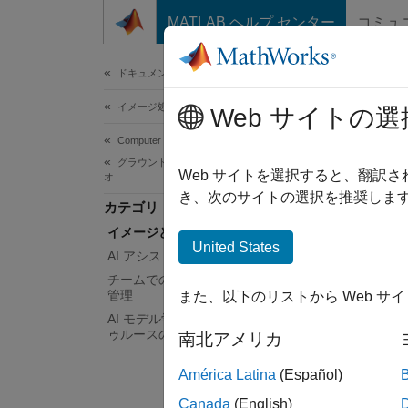
コンテンツへスキップ
MATLAB ヘルプ センター
コミュ
ドキュメ
ドキュメンテーションのホーム
イメージ処理とコンピューター ビジョン
イ
Web サイトの選
Computer Vision Toolbox
グラウンド トゥルースのイメージおよびビデ
イメー
Web サイトを選択すると、翻訳
オ
イメー
き、次のサイトの選択を推奨します
カテゴリ
ション
イメージとビデオのラベル付け
ン タ
United States
AI アシストによる自動ラベル付け
四角形
チームでのラベル付けプロジェクトの
は、
イ
管理
また、以下のリストから Web サ
AI モデル学習に向けたグラウンド ト
COC
ゥルースの使用
南北アメリカ
す。
América Latina
(Español)
アプ
Canada
(English)