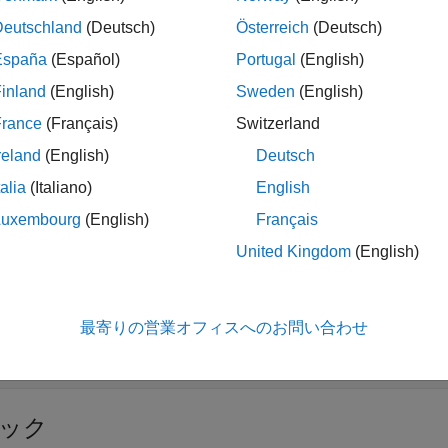
Deutschland
(Deutsch)
Österreich
(Deutsch)
ージ ラベラー
コンピューター ビジョンの応用に使
España
(Español)
Portugal
(English)
オ ラベラー
Label video for computer vision applic
inland
(English)
Sweden
(English)
France
(Français)
Switzerland
reland
(English)
Deutsch
展開する
talia
(Italiano)
English
Luxembourg
(English)
Français
ラベル付きグラウンド トゥルース データの管理
United Kingdom
(English)
外部グラウンド トゥルース形式からのグラウンド ト
最寄りの営業オフィスへのお問い合わせ
ラベルの定義の作成と管理
ック