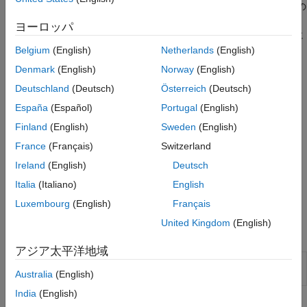
スでは、作成したすべてのラベル付けタスクとレビュー タスクの
進行状況を追跡できます。チーム メンバーがタスクを完了する
ヨーロッパ
と、ラベル付けされレビューされたイメージをアプリが自動的に
収集し、
オブジェクトにエクスポートします。
Belgium
(English)
Netherlands
(English)
groundTruth
Denmark
(English)
Norway
(English)
Deutschland
(Deutsch)
Österreich
(Deutsch)
España
(Español)
Portugal
(English)
Finland
(English)
Sweden
(English)
France
(Français)
Switzerland
Ireland
(English)
Deutsch
Italia
(Italiano)
English
マルチユーザー イメージのラベル付けを開始するには、
Get
Luxembourg
(English)
Français
Started with Team-Based Labeling
を参照してください。
United Kingdom
(English)
アプリ
アジア太平洋地域
イメージ ラ
コンピューター ビジョンの応用に使用する
ベラー
ラベル イメージ
Australia
(English)
India
(English)