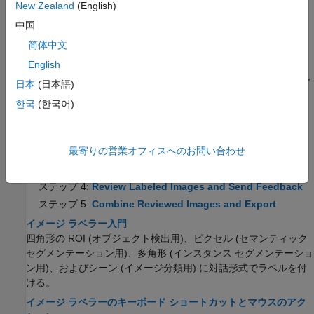
トピック
New Zealand
(English)
イメージ ラベラーを使ったチームベースでのラベル
中国
付けの基礎を学ぶ
简体中文
Get Started with Team-Based Labeling
English
Use the Labeler app to create a labeling project to create labels,
日本
(日本語)
distribute label tasks, review tasks, and provide feedback.
한국
(한국어)
ステップ 1:
Create Project for a Labeling Team and
Publish Tasks
最寄りの営業オフィスへのお問い合わせ
ステップ 2:
Label Images and Send for Review
ステップ 3:
Create Review Tasks for Labeled Images
ステップ 4:
Review Labeled Images and Send Feedback
ステップ 5:
Combine Reviewed Images and Export
イメージ ラベラー入門
四角形の ROI (オブジェクト検出用)、ピクセル (セマンティック
セグメンテーション用)、多角形 (インスタンス セグメンテーショ
ン用)、およびシーン (イメージ分類用) に対話形式でラベルを付
ける。
イメージ ラベラーのキーボード ショートカットとマウスのアク