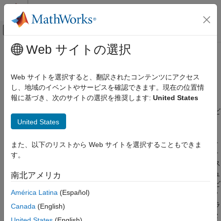
コンテンツへスキップ
MATLAB ヘルプ センター
オフキャンバス ナビゲーション メ
メインコンテンツ
Web サイトの選択
ドキュメンテーションのホーム
チームでのラベル付けプロジェク
イメージ処理とコンピューター ビジョン
トの管理
Web サイトを選択すると、翻訳されたコンテンツにアクセス
し、地域のイベントやサービスを確認できます。現在の位置情
Computer Vision Toolbox
報に基づき、次のサイトの選択を推奨します:
United States
グラウンド トゥルースのイメージおよびビデ
イメージ ラベラー アプリを使用して、共同ラベル付けプロジェ
オ
クトを作成および管理し、チーム メンバー間でラベル付けとレビ
United States
ューのタスクを分担する
カテゴリ
イメージ ラベラー
アプリを使用して、チーム向けの共同ラベル
イメージとビデオのラベル付け
付けプロジェクトを作成および管理できます。一連のイメージを
また、以下のリストから Web サイトを選択することもできま
AI アシストによる自動ラベル付け
読み込み、必要なラベルの定義を作成し、ラベル付けタスクをチ
す。
チームでのラベル付けプロジェクトの管理
ーム メンバーに割り当てることができます。ラベル付けプロセス
AI モデル学習に向けたグラウンド トゥルー
のどの時点でも、チーム メンバーはラベル付きイメージをレビュ
南北アメリカ
スの使用
ーのために送信できます。レビュー タスクを作成して、同じレビ
América Latina
(Español)
ュー担当者や他のレビュー担当者に送信できます。レビューのフ
ィードバックに基づいて、チーム メンバーはラベルを修正し、ラ
Canada
(English)
ベル付けタスクを完了できます。ラベル付けとレビューのプロセ
United States
(English)