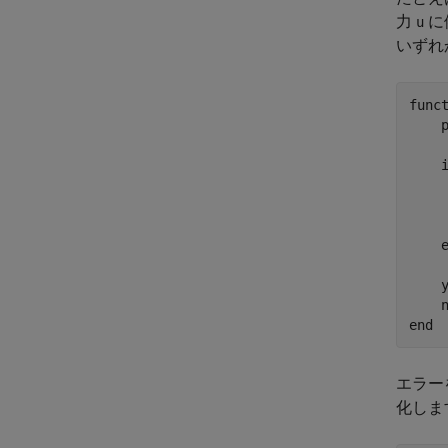
力
に
u
いずれ
func
     
     
    y
end
エラー
化しま