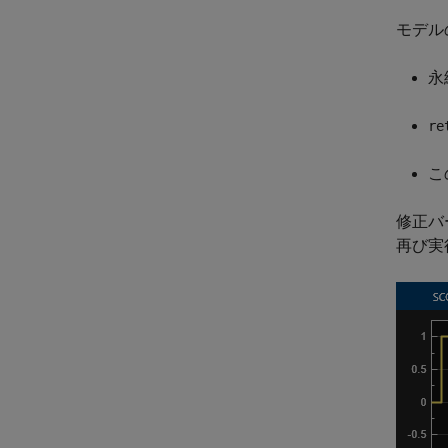
モデル
永
re
こ
修正バ
再び実