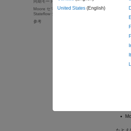
同期モードの State Control ブロック
してく
United States
(English)
Moore セマンティクスを実装する
Stateflow チャート
永続変数
参考
す。
F
関
I
関
I
これら
[
[
Fu
M
たとえ