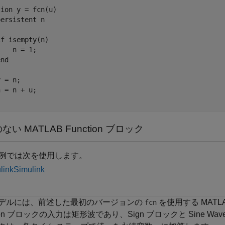
tion
 y = fcn(u)

persistent
 n

if
 isempty(n)

   n = 1;

end
 = n;

い MATLAB Function ブロック
例では次を使用します。
link
Simulink
デルには、前述した最初のバージョンの
を使用する MATLA
fcn
tion ブロックの入力は矩形波であり、Sign ブロックと Sine Wav