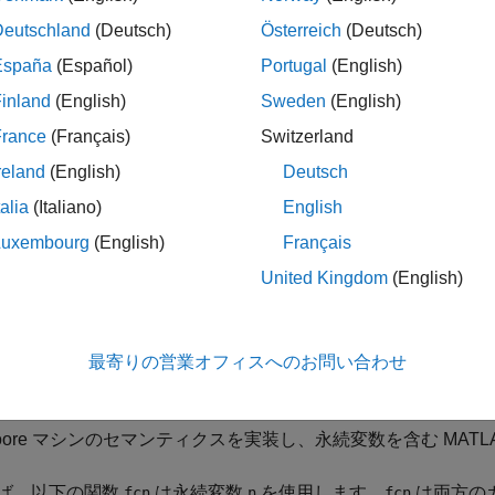
ださい。
Deutschland
(Deutsch)
Österreich
(Deutsch)
®
España
(Español)
Portugal
(English)
を含む MATLAB 関数を Simulink
モデル内で使用するとき
inland
(English)
Sweden
(English)
France
(Français)
Switzerland
数の永続変数の初期化は、定数へのアクセスのみで行う。
reland
(English)
Deutsch
数の制御フローが、初期化の有無に決して依存しないようにす
talia
(Italiano)
English
Luxembourg
(English)
Français
のガイドラインに従わない場合、いくつかの条件で初期化エラ
United Kingdom
(English)
直達を許可]
プロパティがオフで、永続変数を含む
MATLAB Func
状態制御]
が
に設定されている State Control ブ
[同期]
最寄りの営業オフィスへのお問い合わせ
nction
ブロック
oore マシンのセマンティクスを実装し、永続変数を含む MATLAB 
ば、以下の関数
は永続変数
を使用します。
は両方の
fcn
n
fcn