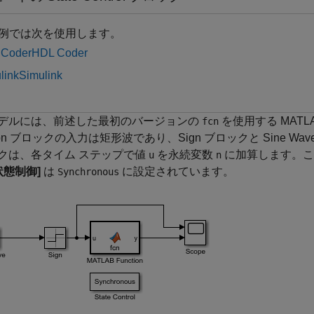
例では次を使用します。
 Coder
HDL Coder
link
Simulink
デルには、前述した最初のバージョンの
を使用する MATLA
fcn
tion ブロックの入力は矩形波であり、Sign ブロックと Sine Wav
クは、各タイム ステップで値
を永続変数
に加算します。このモ
u
n
状態制御]
は
に設定されています。
Synchronous