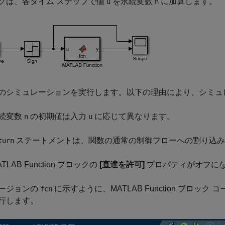
クは、各タイム ステップで値
を永続変数
に加算します。
u
n
のシミュレーションを実行します。以下の理由により、シミュ
続変数
の初期値は入力
に応じて異なります。
n
u
ステートメントは、関数の通常の制御フローへの割り込み
turn
ATLAB Function ブロックの
[直達を許可]
プロパティがオフに
ージョンの
に示すように、MATLAB Function ブロ
fcn
行します。