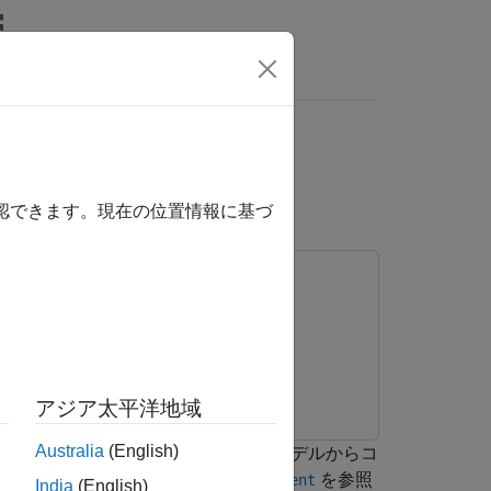
nswers
は、ここをクリックします。
確認できます。現在の位置情報に基づ
アジア太平洋地域
®
Australia
(English)
LAB
関数のローカル変数です。モデルからコ
があります。詳細については、
を参照
persistent
India
(English)