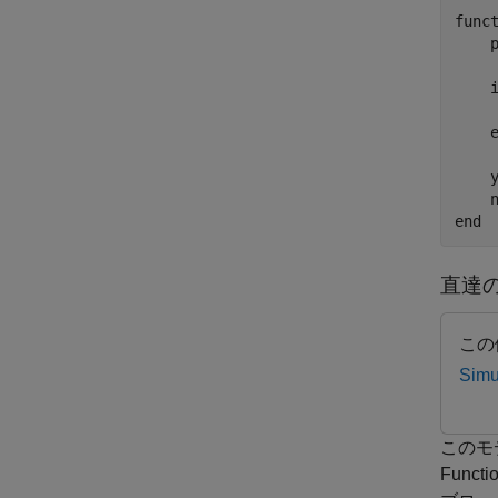
func
     
    y
end
直達のな
この
Simu
このモ
Func