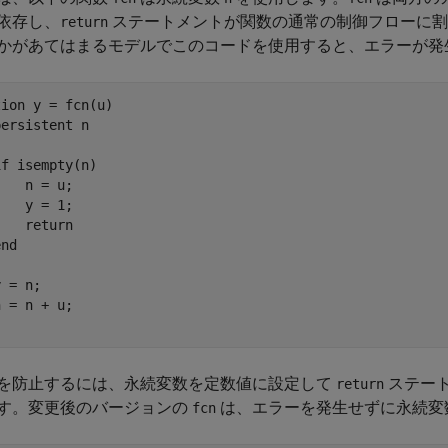
依存し、
ステートメントが関数の通常の制御フローに割
return
かがあてはまるモデルでこのコードを使用すると、エラーが発
tion
 y = fcn(u)

persistent
 n

if
 isempty(n)

   n = u;

   y = 1;

return
end
 = n;

を防止するには、永続変数を定数値に設定して
ステー
return
す。変更後のバージョンの
は、エラーを発生せずに永続変
fcn