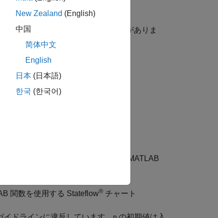
New Zealand
(English)
中国
には、以下のガイドラインに従う必要がありま
简体中文
English
日本
(日本語)
る。
한국
(한국어)
ーが発生します。
tion
ブロック
ロックを含むモデル内にあり、永続変数を含む
MATLAB
®
関数を使用する Stateflow
チャート
ガイドラインに違反しています。
の初期値は入
n