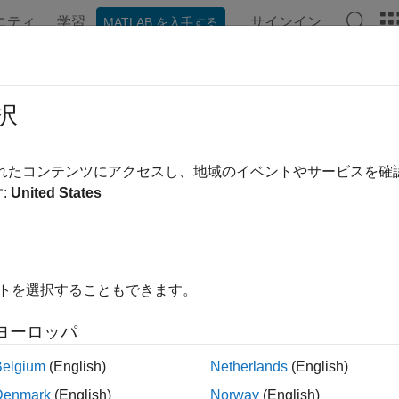
ニティ
学習
サインイン
MATLAB を入手する
ンテーション
例
関数
ブロック
ビデオ
MATLAB A
択
ージの内容は最新ではありません。最新版の英語を参照するに
TLAB
関数での永続変数の初期化
されたコンテンツにアクセスし、地域のイベントやサービスを
:
United States
例では次を使用します。
link
Simulink
 Coder
HDL Coder
イトを選択することもできます。
eflow
Stateflow
ヨーロッパ
Belgium
(English)
Netherlands
(English)
数"
は、関数の呼び出し間でその値がメモリに保持される、MAT
生成する場合は、MATLAB 関数の永続変数を初期化する必要
Denmark
(English)
Norway
(English)