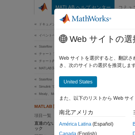
コンテンツへスキップ
MATLAB ヘルプ センター
コミュ
ドキュメ
ドキュメンテーションのホーム
イベントベース モデリング
Web サイトの選
このペ
Stateflow
MA
チャート プログラミング
Web サイトを選択すると、翻訳
チャート内の再利用可能なコンポーネント
き、次のサイトの選択を推奨します
MATLAB 関数
この
Stateflow
United States
Simu
Simulink でのシミュレーション
Mealy、Moore および連続時間のチャート
HDL
また、以下のリストから Web サ
Stat
MATLAB 関数での永続変数の初期化
南北アメリカ
項目一覧
直達のない MATLAB Function ブロ
América Latina
(Español)
"永続変
ック
ードを
Canada
(English)