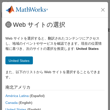
コンテンツへスキップ
MATLAB ヘルプ センター
オフキャンバス ナビゲーション メ
メインコンテンツ
Web サイトの選択
ドキュメンテーションのホーム
slreq.callback.MSExcelImportOption
システムズ エンジニアリング
クラス
Web サイトを選択すると、翻訳されたコンテンツにアクセス
検証、妥当性確認、テスト
し、地域のイベントやサービスを確認できます。現在の位置情
報に基づき、次のサイトの選択を推奨します:
United States
Requirements Toolbox
名前空間:
slreq.callback
サードパーティ製ツールからの要件の統合
United States
Microsoft
Excel
インポート オプション
要件のインポートと統合
R2022a 以降
このページをすべて展開する
Requirements Toolbox
また、以下のリストから Web サイトを選択することもできま
説明
Requirements Toolbox のカスタマイズと拡張
す。
クラスのオブジェクトを
slreq.callback.MSExcelImportOptions
slreq.callback.MSExcelImportOptions クラ
南北アメリカ
ス
使用して、要件のインポート時に使用するオプションを調整しま
®
®
América Latina
(Español)
す。
Microsoft
Excel
ファイルから要件をインポートすると、
項目一覧
は、要件のインポート時に使用
slreq.getCurrentImportOptions
Canada
(English)
説明
するオプションを調整するために使用できる
作成
United States
(English)