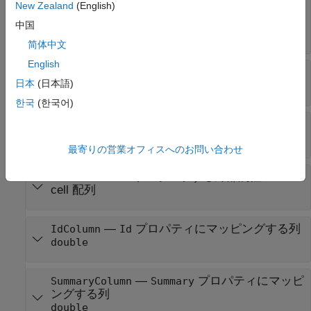
—
カスタム ID でシート名を先頭
New Zealand
(English)
SubDocPrefix
に付けるオプション
中国
(既定値) |
0
1
简体中文
English
—
行の範囲
Rows
日本
(日本語)
配列
double
한국
(한국어)
—
列の範囲
Columns
配列
double
最寄りの営業オフィスへのお問い合わせ
—
インポートする外部属性
Attributes
cell 配列
—
プロパティにマッピングする列
IdColumn
Id
double
—
プロパティにマッピ
SummaryColumn
Summary
ングする列
double