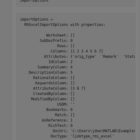
importOptions
importOptions = 

  MSExcelImportOptions with properties:

            Worksheet: []

         SubDocPrefix: 0

                 Rows: []

              Columns: [1 2 3 4 5 6 7]

           Attributes: {'orig_type'  'Remark'  'Status'
             IdColumn: 2

        SummaryColumn: 4

    DescriptionColumn: 5

      RationaleColumn: []

       KeywordsColumn: []

      AttributeColumn: [3 6 7]

      CreatedByColumn: []

     ModifiedByColumn: []

                 USDM: ''

            Bookmarks: 0

                Match: []

          AsReference: 1

             RichText: 0

               DocUri: 'C:\Users\jdoe\MATLAB\Examples\C
              DocType: 'linktype_rmi_excel'
