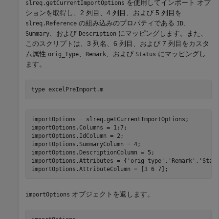
を使用してインポート オプ
slreq.getCurrentImportOptions
ションを取得し、2 列目、4 列目、および 5 列目を
の組み込みのプロパティである
、
slreq.Reference
ID
、および
にマッピングします。また、
Summary
Description
このスクリプトは、3 列名、6 列目、および 7 列目をカスタ
ム属性
、
、および
にマッピングし
orig_Type
Remark
Status
ます。
type 
excelPreImport.m
importOptions = slreq.getCurrentImportOptions;

importOptions.Columns = 1:7;

importOptions.IdColumn = 2;

importOptions.SummaryColumn = 4;

importOptions.DescriptionColumn = 5;

importOptions.Attributes = {'orig_type','Remark','Statu
オブジェクトを返します。
importOptions