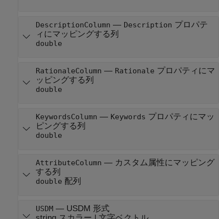
—
プロパテ
DescriptionColumn
Description
ィにマッピングする列
double
—
プロパティにマ
RationaleColumn
Rationale
ッピングする列
double
—
プロパティにマッ
KeywordsColumn
Keywords
ピングする列
double
—
カスタム属性にマッピング
AttributeColumn
する列
配列
double
—
USDM 形式
USDM
string スカラー
|
文字ベクトル