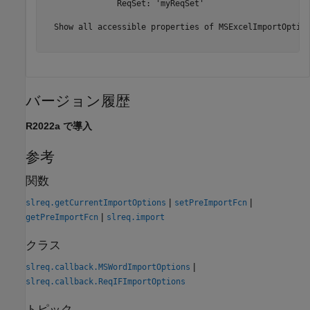
               ReqSet: 'myReqSet'

  Show all accessible properties of MSExcelImportOption
バージョン履歴
R2022a で導入
参考
関数
|
|
slreq.getCurrentImportOptions
setPreImportFcn
|
getPreImportFcn
slreq.import
クラス
|
slreq.callback.MSWordImportOptions
slreq.callback.ReqIFImportOptions
トピック