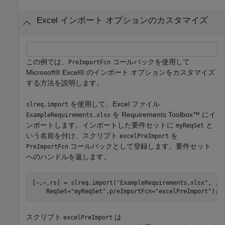
Excel インポート オプションのカスタマイズ
この例では、
コールバックを使用して
PreImportFcn
Microsoft® Excel® のインポート オプションをカスタマイズ
する方法を説明します。
を使用して、Excel ファイル
slreq.import
を Requirements Toolbox™ にイ
ExampleRequirements.xlsx
ンポートします。インポートした要件セットに
と
myReqSet
いう名前を付け、スクリプト
を
excelPreImport
コールバックとして登録します。要件セット
PreImportFcn
へのハンドルを返します。
[~,~,rs] = slreq.import(
"ExampleRequirements.xlsx"
, 
..
    ReqSet=
"myReqSet"
,preImportFcn=
"excelPreImport"
);
スクリプト
は
excelPreImport