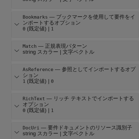
—
ブックマークを使用して要件をイ
Bookmarks
ンポートするオプション
(既定値) |
0
1
—
正規表現パターン
Match
string スカラー
|
文字ベクトル
—
参照としてインポートするオプ
AsReference
ション
(既定値) |
1
0
—
リッチ テキストでインポートする
RichText
オプション
(既定値) |
0
1
—
要件ドキュメントのリソース識別子
DocUri
string スカラー
|
文字ベクトル