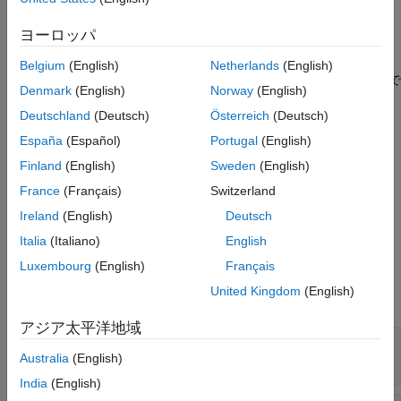
オブジェクトを生成しま
slreq.callback.MSExcelImportOptions
プロパティ
す。このオブジェクトには
コールバックでのみア
PreImportFcn
ヨーロッパ
例
クセスできます。
バージョン履歴
Belgium
(English)
Netherlands
(English)
クラスは
クラスで
slreq.callback.MSExcelImportOptions
handle
参考
Denmark
(English)
Norway
(English)
す。
Deutschland
(Deutsch)
Österreich
(Deutsch)
作成
España
(Español)
Portugal
(English)
Finland
(English)
Sweden
(English)
=
は、
Microsoft Excel
options
slreq.getCurrentImportOptions
ファイルから要件をインポートする場合に
France
(Français)
Switzerland
オブジェクトを返しま
slreq.callback.MSExcelImportOptions
Ireland
(English)
Deutsch
す。
Italia
(Italiano)
English
プロパティ
Luxembourg
(English)
Français
United Kingdom
(English)
すべて展開する
アジア太平洋地域
—
ワークシート名
Worksheet
string スカラー
|
文字ベクトル
Australia
(English)
India
(English)