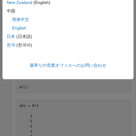
New Zealand
(English)
中国
L = 
3×3 logical array
简体中文
   1   1   0

   1   0   1

English
   0   1   1

日本
(日本語)
한국
(한국어)
この配列は、
が奇数の場合、logical
(
) になります。
A
1
true
を論理インデックスとして使用し、
の奇数要素を抽出し
最寄りの営業オフィスへのお問い合わせ
L
A
ます。
A(L)
ans = 
6×1
     1

     5

    -3

     1
