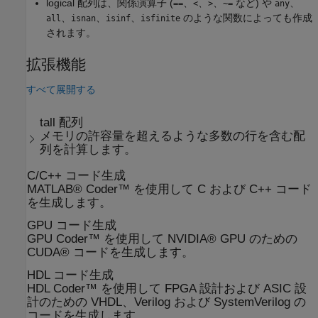
logical 配列は、関係演算子 (
、
、
、
など) や
、
==
<
>
~=
any
、
、
、
のような関数によっても作成
all
isnan
isinf
isfinite
されます。
拡張機能
すべて展開する
tall 配列
メモリの許容量を超えるような多数の行を含む配
列を計算します。
C/C++ コード生成
MATLAB® Coder™ を使用して C および C++ コード
を生成します。
GPU コード生成
GPU Coder™ を使用して NVIDIA® GPU のための
CUDA® コードを生成します。
HDL コード生成
HDL Coder™ を使用して FPGA 設計および ASIC 設
計のための VHDL、Verilog および SystemVerilog の
コードを生成します。