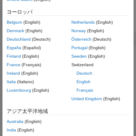
バージョン履歴
参考
例
ヨーロッパ
すべて折りたたむ
Belgium
(English)
Netherlands
(English)
Denmark
(English)
Norway
(English)
数値行列から奇数要素を抽出
Deutschland
(Deutsch)
Österreich
(Deutsch)
España
(Español)
Portugal
(English)
Finland
(English)
Sweden
(English)
数値行列の奇数番号の要素を抽出します。
France
(Français)
Switzerland
Ireland
(English)
Deutsch
数値行列を作成します。
Italia
(Italiano)
English
Luxembourg
(English)
Français
A = [1 -3 2;5 4 7;-8 1 3];
United Kingdom
(English)
係数
を見つけ、インデックス用の logical 配列に変
mod(A,2)
アジア太平洋地域
換します。
Australia
(English)
L = logical(mod(A,2))
India
(English)