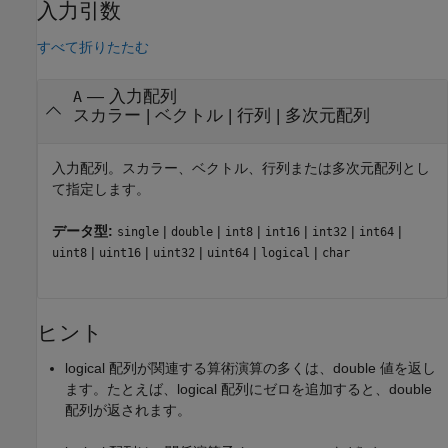
入力引数
すべて折りたたむ
—
入力配列
A
スカラー
|
ベクトル
|
行列
|
多次元配列
入力配列。スカラー、ベクトル、行列または多次元配列とし
て指定します。
データ型:
|
|
|
|
|
|
single
double
int8
int16
int32
int64
|
|
|
|
|
uint8
uint16
uint32
uint64
logical
char
ヒント
logical 配列が関連する算術演算の多くは、double 値を返し
ます。たとえば、logical 配列にゼロを追加すると、double
配列が返されます。