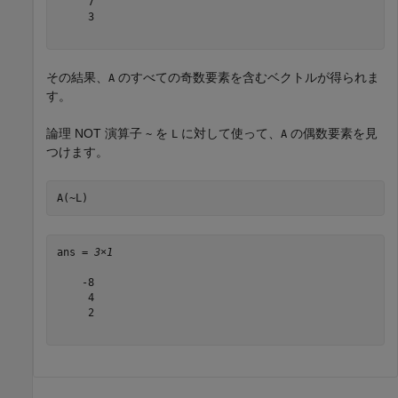
     7

     3

その結果、
のすべての奇数要素を含むベクトルが得られま
A
す。
論理 NOT 演算子
を
に対して使って、
の偶数要素を見
~
L
A
つけます。
A(~L)
ans = 
3×1
    -8

     4

     2
