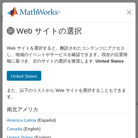
コンテンツへスキップ
MATLAB ヘルプ センター
オフキャンバス ナビゲーション メ
メインコンテンツ
Web サイトの選択
ドキュメンテーションのホーム
logical
MATLAB
Web サイトを選択すると、翻訳されたコンテンツにアクセス
言語の基礎
数値を logical に変換
し、地域のイベントやサービスを確認できます。現在の位置情
演算子と基本的な演算
報に基づき、次のサイトの選択を推奨します:
United States
論理 (boolean) 演算
ページ内をすべて折りたたむ
構文
United States
logical
L = logical(A)
項目一覧
また、以下のリストから Web サイトを選択することもできま
説明
構文
す。
説明
は、
を logical 値の配列に変換します。
のすべ
L = logical(
)
A
A
A
南北アメリカ
例
ての非ゼロ要素が logical
(
) に変換され、ゼロは logical
1
true
0
(
) に変換されます。複素数の値と NaN は論理値に変換でき
入力引数
false
América Latina
(Español)
ず、変換エラーになります。
ヒント
Canada
(English)
拡張機能
例
United States
(English)