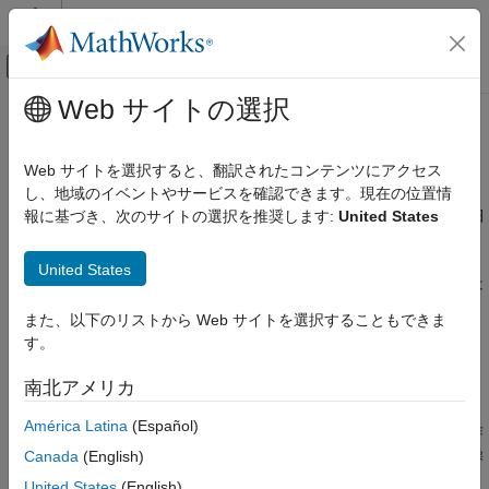
コンテンツへスキップ
MATLAB ヘルプ センター
オフキャンバス ナビゲーション メ
メインコンテンツ
Web サイトの選択
ドキュメンテーションのホーム
定常状態の操作点の計算
制御システム
Web サイトを選択すると、翻訳されたコンテンツにアクセス
動的システムの
"操作点" は、ある特定時点でのモデルについて、
し、地域のイベントやサービスを確認できます。現在の位置情
Simulink Control Design
初期状態とルートレベルの入力信号を指定します。操作点の詳細
報に基づき、次のサイトの選択を推奨します:
United States
操作点
については、
操作点について
を参照してください。
定常状態の操作点の計算
United States
定常状態の操作点を見つけるために、最適化ベースの探索または
項目一覧
シミュレーションのスナップショットを使用できます。
また、以下のリストから Web サイトを選択することもできま
定常状態の操作点探索 (平衡化)
す。
シミュレーションのスナップショットによる
定常状態の操作点探索 (平衡化)
定常状態の操作点
数値最適化手法を使用して、仕様を満たす定常状態の操作点 (平
南北アメリカ
定常状態になければならないモデルの状態
衡操作点) を計算できます。その結果得られる操作点は、平衡状
操作点探索ツールの選択
América Latina
(Español)
態の値と、対応するモデルの入力レベルから構成されます。操作
参考
点探索が正常に行われると、真の定常状態の解にきわめて近い操
Canada
(English)
作点が見つかります。
United States
(English)