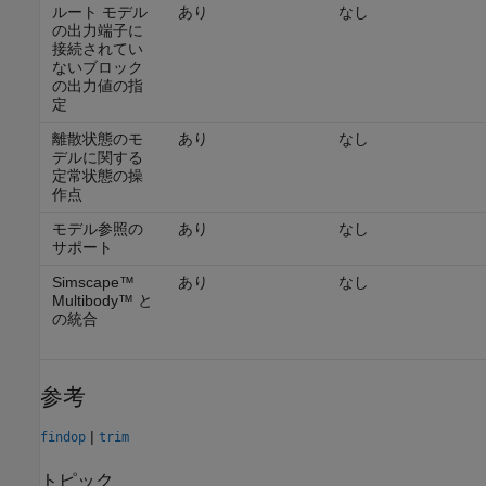
ルート モデル
あり
なし
の出力端子に
接続されてい
ないブロック
の出力値の指
定
離散状態のモ
あり
なし
デルに関する
定常状態の操
作点
モデル参照の
あり
なし
サポート
Simscape™
あり
なし
Multibody™
と
の統合
参考
|
findop
trim
トピック