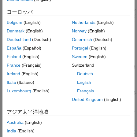
操作点の状態およびそれに対応するモデルの入出力信号のレベル
ヨーロッパ
について知識がある場合は、最適化ベースの探索を使用してくだ
さい。この知識を使用して、平衡状態における次の変数について
Belgium
(English)
Netherlands
(English)
初期推定や制約を指定できます。
Denmark
(English)
Norway
(English)
Deutschland
(Deutsch)
Österreich
(Deutsch)
初期状態の値
España
(Español)
Portugal
(English)
平衡の状態
Finland
(English)
Sweden
(English)
France
(Français)
Switzerland
状態の値、入力レベル、および出力レベルの上限または下限
Ireland
(English)
Deutsch
既知 (固定) の状態の値、入力レベル、または出力レベル
Italia
(Italiano)
English
Luxembourg
(English)
Français
以下を指定することで最適化に
"過度の制約を適用する" と、操作
点探索が定常状態の操作点に収束しない場合があります。
United Kingdom
(English)
アジア太平洋地域
定常状態の操作点の値に、目的の定常状態の操作点からかけ
離れた初期推定を指定
Australia
(English)
India
(English)
平衡状態で適合しない入力、出力、または状態の制約を指定