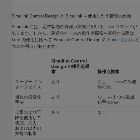
Simulink
Control Design
と
Simulink
を使用した平衡化の比較
Simulink には、定常状態の操作点探索に用いる
コマンドが
trim
あります。しかし、最適化ベースの操作点探索を実行する際は、
の使用に比べて
Simulink Control Design
の
にはいく
trim
findop
つかの利点があります。
Simulink Control
Design
の操作点探
索
操作点探索
ユーザー イン
あり
なし —
のみ使
trim
ターフェイス
用可能。
複数の最適化
あり
なし — 1 つの最適
手法
化手法のみ
上限および下
あり
なし
限を使用して
状態、入力、
および出力の
変数の制限