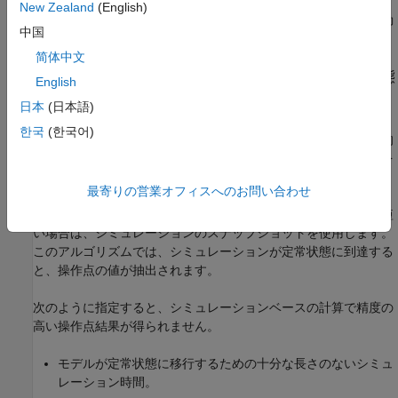
New Zealand
(English)
最適化アルゴリズムの設定を指定して、操作点探索の精度を制御
中国
することができます。
简体中文
シミュレーションのスナップショットによる定常状態
English
の操作点
日本
(日本語)
定常状態の操作点は、モデルが定常状態の条件に達するまでシミ
한국
(한국어)
ュレートすることによって計算できます。これを行うには、目的
とする定常状態の操作点の近くにシミュレーションの初期条件を
指定します。
最寄りの営業オフィスへのお問い合わせ
定常状態に到達するまでシミュレーションに要する時間が十分短
い場合は、シミュレーションのスナップショットを使用します。
このアルゴリズムでは、シミュレーションが定常状態に到達する
と、操作点の値が抽出されます。
次のように指定すると、シミュレーションベースの計算で精度の
高い操作点結果が得られません。
モデルが定常状態に移行するための十分な長さのないシミュ
レーション時間。