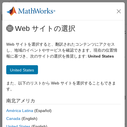
コンテンツへスキップ
MATLAB ヘルプ センター
オフキャンバス ナビゲーション メ
メインコンテンツ
Web サイトの選択
ドキュメンテーションのホーム
応答プロットを使用した設計の解析
制御システム
Web サイトを選択すると、翻訳されたコンテンツにアクセス
この例では、
制御システム デザイナー
のプロット ツールを使用
し、地域のイベントやサービスを確認できます。現在の位置情
Simulink Control Design
して制御システムの設計を解析する方法を説明します。
制御シス
報に基づき、次のサイトの選択を推奨します:
United States
制御システムの設計と調整
テム デザイナー
のプロットには 2 つのタイプがあります。
対話的でグラフィカルな調整
United States
解析プロット — システム性能を可視化して応答の特性を表
応答プロットを使用した設計の解析
示するために使用します。
また、以下のリストから Web サイトを選択することもできま
項目一覧
す。
解析プロット
エディター プロット — システム性能を可視化して、グラフ
ィカルな調整法により補償器のダイナミクスを対話形式で調
エディター プロット
南北アメリカ
整するために使用します。
プロットの特性
América Latina
(Español)
プロット ツール
解析プロット
設計要件
Canada
(English)
解析プロットを使用してシステム性能を可視化し、応答の特性を
参考
United States
(English)