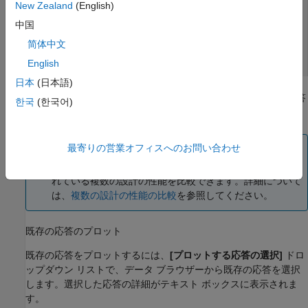
New Zealand
(English)
中国
简体中文
English
日本
(日本語)
[新規プロット] ダイアログ ボックスで、プロットする既存の応答
한국
(한국어)
または新しい応答を指定します。
メモ
最寄りの営業オフィスへのお問い合わせ
解析プロットを使用して、
[データ ブラウザー]
に保存さ
れている複数の設計の性能を比較できます。詳細について
は、
複数の設計の性能の比較
を参照してください。
既存の応答のプロット
既存の応答をプロットするには、
[プロットする応答の選択]
ドロ
ップダウン リストで、データ ブラウザーから既存の応答を選択
します。選択した応答の詳細がテキスト ボックスに表示されま
す。