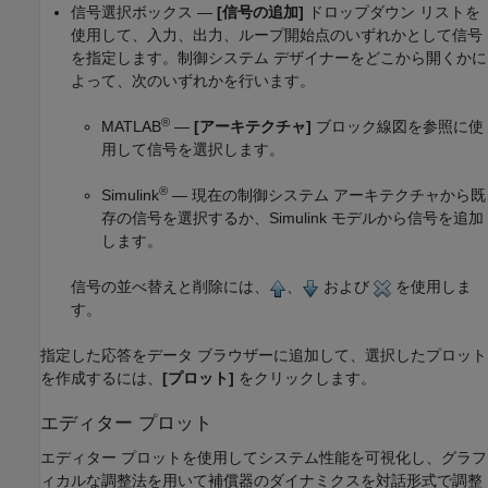
信号選択ボックス —
[信号の追加]
ドロップダウン リストを
使用して、入力、出力、ループ開始点のいずれかとして信号
を指定します。
制御システム デザイナー
をどこから開くかに
よって、次のいずれかを行います。
®
MATLAB
—
[アーキテクチャ]
ブロック線図を参照に使
用して信号を選択します。
®
Simulink
— 現在の制御システム アーキテクチャから既
存の信号を選択するか、Simulink モデルから信号を追加
します。
信号の並べ替えと削除には、
、
および
を使用しま
す。
指定した応答をデータ ブラウザーに追加して、選択したプロット
を作成するには、
[プロット]
をクリックします。
エディター プロット
エディター プロットを使用してシステム性能を可視化し、グラフ
ィカルな調整法を用いて補償器のダイナミクスを対話形式で調整