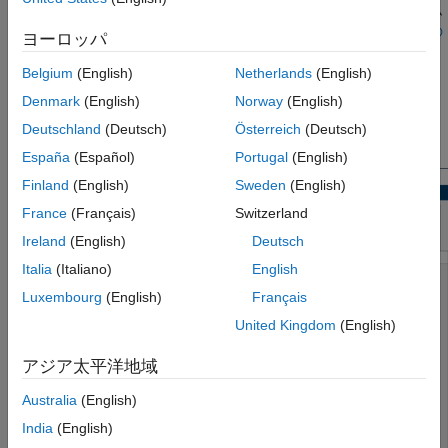
表示します。これらのプロットを使用して、複数の制御システム
設計を比較することもできます。詳細については、
複数の設計の
ヨーロッパ
性能の比較
を参照してください。
Belgium
(English)
Netherlands
(English)
新しい解析プロットを作成するには、
制御システム デザイナー
Denmark
(English)
Norway
(English)
で、
[Control System]
タブの
[新規プロット]
をクリックし、追
Deutschland
(Deutsch)
Österreich
(Deutsch)
加するプロットのタイプを選択します。
España
(Español)
Portugal
(English)
Finland
(English)
Sweden
(English)
France
(Français)
Switzerland
Ireland
(English)
Deutsch
Italia
(Italiano)
English
Luxembourg
(English)
Français
United Kingdom
(English)
アジア太平洋地域
Australia
(English)
India
(English)