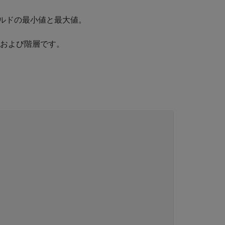
ルドの最小値と最大値。
および階層です。