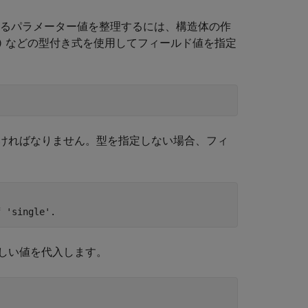
るパラメーター値を整理するには、構造体の作
などの型付き式を使用してフィールド値を指定
)
ければなりません。型を指定しない場合、フィ
f 'single'.
しい値を代入します。