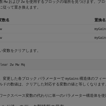
数
および
を使用するブロックの場所を見つけます。ブロッ
Mw
Zw
に従って置き換えます。
変数名
置換名
w
myGain
w
myGain
い変数をクリアします。
clear 
Zw
Mw
Mq
、変更した各ブロック パラメーターで
構造体のフィー
myGains
ルドの数値は、クリアした対応する変数の値と等しくなります
ワークスペース変数の代わりに単一のパラメーター構造体を使