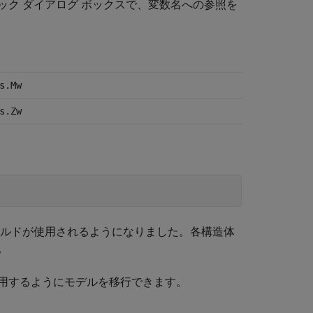
ク ダイアログ ボックスで、変数名への参照を
s.Mw
s.Zw
ルドが使用されるようになりました。各構造体
。
用するようにモデルを移行できます。