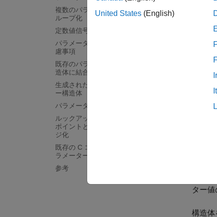
ワ
複数のパラメーター構造体を配列にグ
United States
(English)
ループ化
同
定数値信号の構造体の作成
体
パラメーター構造体に移行する前の考
F
造
慮事項
生
既存のパラメーター オブジェクトを構
造体に結合
す
I
生成されたコードにおけるパラメータ
I
ー構造体
ブ
パラメーター構造体の制限
各
ルックアップ テーブルの共有ブレーク
ポイントとテーブル データのパッケー
マスク
ジ化
を使用
既存の C コードの構造体型に基づくパ
数の変
ラメーター構造体の作成
参考
MAT
ター値
構造体