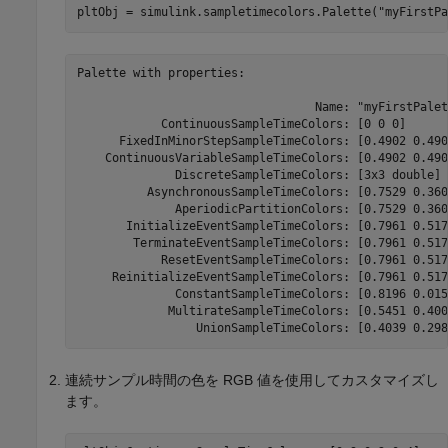
pltObj = simulink.sampletimecolors.Palette(
"myFirstPa
Palette with properties:

                                  Name: "myFirstPalett
            ContinuousSampleTimeColors: [0 0 0]

      FixedInMinorStepSampleTimeColors: [0.4902 0.490
    ContinuousVariableSampleTimeColors: [0.4902 0.490
              DiscreteSampleTimeColors: [3x3 double]

          AsynchronousSampleTimeColors: [0.7529 0.360
              AperiodicPartitionColors: [0.7529 0.360
       InitializeEventSampleTimeColors: [0.7961 0.517
        TerminateEventSampleTimeColors: [0.7961 0.517
            ResetEventSampleTimeColors: [0.7961 0.517
     ReinitializeEventSampleTimeColors: [0.7961 0.517
              ConstantSampleTimeColors: [0.8196 0.015
             MultirateSampleTimeColors: [0.5451 0.400
                 UnionSampleTimeColors: [0.4039 0.298
連続サンプル時間の色を RGB 値を使用してカスタマイズし
ます。