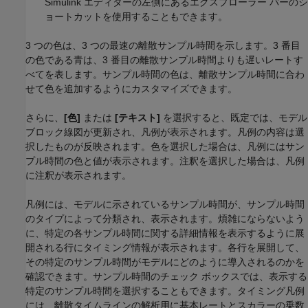
Simulink エディターの左側にあるエクスプローラー バーのシ
ョートカットを使用することもできます。
3 つの色は、3 つの最速の離散サンプル時間を示します。3 番目
の色である青は、3 番目の離散サンプル時間よりも遅いレートす
べてを表します。サンプル時間の色は、離散サンプル時間に合わ
せて色を追加するようにカスタマイズできます。
さらに、
[色]
または
[テキスト]
を選択すると、既定では、モデル
ブロック線図が更新され、凡例が表示されます。凡例の内容は選
択したものが反映されます。色を選択した場合は、凡例にはサン
プル時間の色と値が表示されます。注釈を選択した場合は、凡例
に注釈が表示されます。
凡例には、モデルに示されているサンプル時間が、サンプル時間
のタイプによって分類され、表示されます。煩雑にならないよう
に、特定の各サンプル時間に関する詳細情報を表示するように展
開される行にタイミング情報が表示されます。各行を展開して、
その特定のサンプル時間がモデルにどのように導入されるのかを
確認できます。サンプル時間のチェック ボックスでは、表示する
特定のサンプル時間を選択することもできます。タイミング凡例
には、離散タイムラインの解析用に基本レートとスカラーの乗数