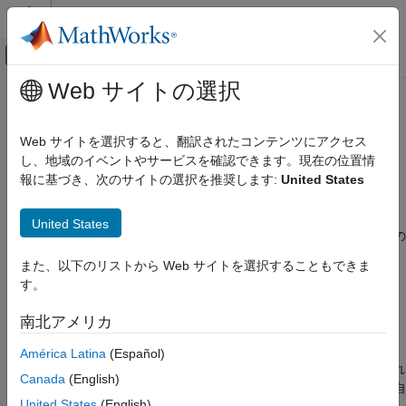
コンテンツへスキップ
MATLAB ヘルプ センター
オフキャンバス ナビゲーション メ
メインコンテンツ
Web サイトの選択
ドキュメンテーションのホーム
サンプル時間情報の表示
Simulink
Web サイトを選択すると、翻訳されたコンテンツにアクセス
モデル化
®
Simulink
モデルは、特定のサンプル時間を表す色の設定と注釈
し、地域のイベントやサービスを確認できます。現在の位置情
信号、状態、パラメーターの設定
を表示できます。色を付けてブロックと信号線を表示できます。
報に基づき、次のサイトの選択を推奨します:
United States
サンプル時間
注釈はブロックの出力端子上のバッジであり、黒色です。
United States
Simulink
色での表示を有効にするには、Simulink モデル ウィンドウの
シミュレーション
[デバッグ]
タブで
[情報のオーバーレイ]
、
[色]
を選択しま
また、以下のリストから Web サイトを選択することもできま
シミュレーションのテストとデバッグ
す。
す。
Simulink エディターでのシミュレーションのデ
バッグ
注釈を有効にするには、
[デバッグ]
タブで
[情報のオーバー
南北アメリカ
レイ]
、
[テキスト]
を選択します。
サンプル時間情報の表示
América Latina
(Español)
[色]
と
[テキスト]
の両方を選択すると色と注釈の両方が表示され
項目一覧
Canada
(English)
ます。選択にかかわらず、Simulink によって
[モデルの更新]
が自
タイミング凡例を使用したサンプル時間の検
United States
(English)
査