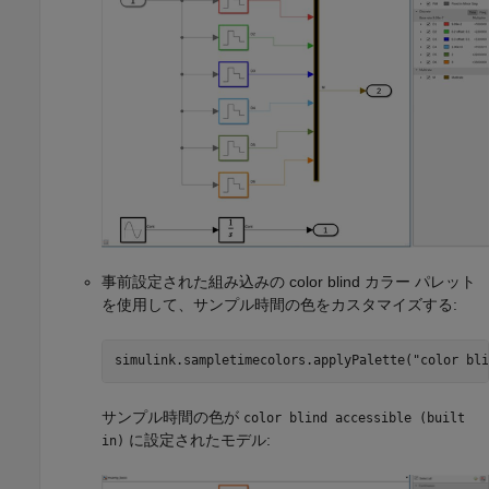
事前設定された組み込みの color blind カラー パレット
を使用して、サンプル時間の色をカスタマイズする:
simulink.sampletimecolors.applyPalette(
"color bli
サンプル時間の色が
color blind accessible (built
に設定されたモデル:
in)