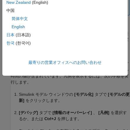
New Zealand
(English)
これらの遅いレートは、対応する信号線の注釈を見ると区
別がつきます。
中国
简体中文
タイミング凡例を使用したサンプル時間の検査
English
タイミング凡例は、個々のモデルまたは複数のモデルに対して表
日本
(日本語)
示できます。また、
[サンプル時間]
メニューのオプションを選択
한국
(한국어)
するときに凡例が自動的に表示されないようにすることもできま
す。
最寄りの営業オフィスへのお問い合わせ
ブロック線図を容易に解釈できるようにするために、タイミング
凡例にはサンプル時間の色、注釈、およびモデル内の各サンプル
時間の値が含まれています。凡例を表示するには、次の手順を実
行します。
Simulink モデル ウィンドウの
[モデル化]
タブで
[モデルの更
新]
をクリックします。
[デバッグ]
タブで
[情報のオーバーレイ]
、
[凡例]
を選択す
るか、または
Ctrl+J
を押します。