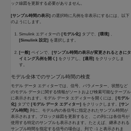
ック線図を更新する必要がありません。
[サンプル時間の表示]
の選択時に凡例を非表示にするには、以下
のようにします。
Simulink エディターの
[モデル化]
タブで、
[環境]
、
[Simulink 設定]
を選択します。
[一般]
ペインで、
[サンプル時間の表示が変更されるときにタ
イミング凡例を開く]
をクリアし、
[適用]
をクリックしま
す。
モデル全体でのサンプル時間の検査
モデル データ エディターでは、信号、パラメーター、状態など
のモデル データに関する情報がソートおよび検索可能なテーブル
に表示されます。モデル データ エディターを開くには、
[モデル
化]
タブで
[モデル データ エディター]
をクリックします。
[サン
プル時間]
列に、モデル内の各信号に指定されたサンプル時間が
表示されます。ブロック線図を更新すると、この列には各信号が
使用する特定のサンプルも表示されます。たとえば、継承される
サンプル時間を指定する信号の場合は、列で
と表示されま
-1