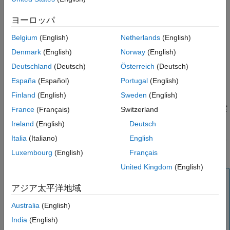
動的に実行されます。
モデル全体でのサンプル時間の検査
ヨーロッパ
色と注釈を非表示するには、以下のようにします。
サンプル時間の色のカスタマイズ
参考
Belgium
(English)
Netherlands
(English)
[デバッグ]
タブで
[情報のオーバーレイ]
、
[色]
を選択して
Denmark
(English)
Norway
(English)
色表示を無効にします。
Deutschland
(Deutsch)
Österreich
(Deutsch)
[デバッグ]
タブで
[情報のオーバーレイ]
、
[テキスト]
を選
España
(Español)
Portugal
(English)
択して注釈を無効にします。
Finland
(English)
Sweden
(English)
これらの設定を変更すると、
[ブロック線図の更新]
が自動的に実
France
(Français)
Switzerland
行されます。
Ireland
(English)
Deutsch
Italia
(Italiano)
English
サンプル時間の表示の選択肢は、[タイミング凡例] が表示する情
報を直接制御します。
Luxembourg
(English)
Français
United Kingdom
(English)
メモ
アジア太平洋地域
サンプル時間情報の指定
の表の離散サンプル時間は特殊な
ケースを表しています。5 つの色は、1 ～ 5 番目に高速な
Australia
(English)
離散レートの速度を示します。6 番目のオレンジの色は、
India
(English)
5 番目の離散レートよりも遅いレートすべてを表します。