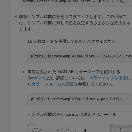
pltObj.ContinuousSampleTimeColors = [0.9 0.2 0.4];
離散サンプル時間の色をカスタマイズします。この手順で
は、サンプル時間に対して色を設定するさまざまな方法を示
します。
16 進数コードを使用して色をカスタマイズする。
pltObj.DiscreteSampleTimeColors = [
"#123456"
, 
"#5
事前定義された MATLAB カラーマップを使用する
(
など)。詳細については、
カラーマップを使用し
parula
たカラー スキームの変更
を参照してください。
pltObj.DiscreteSampleTimeColors = parula(6);
サンプル時間の色が
に設定されたモデル:
parula