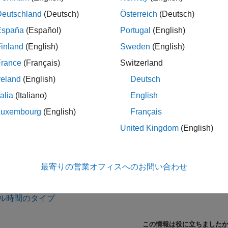
エンジニアリング アプリケーションでは、ブロックの実行レ
Deutschland
(Deutsch)
Österreich
(Deutsch)
ulink ではブロック ダイアログ ボックスまたはコマンド ラインで
España
(Español)
Portugal
(English)
することで、この機能を提供しています。
パラメー
SampleTime
もっています。暗黙的なサンプル時間を指定することはできま
inland
(English)
Sweden
(English)
コンテキストに基づいて Simulink によって決定されます。
Inte
France
(Français)
Switzerland
の例です。そのサンプル時間は Simulink によって自動的に
に
0
reland
(English)
Deutsch
ル時間は端子ベースにもブロック ベースにもできます。ブロ
talia
(Italiano)
English
力と出力は同じレートで実行されます。端子ベースのサンプル
Luxembourg
(English)
Français
。実行レートについての詳細は、
サンプル時間のタイプ
を参照
United Kingdom
(English)
ック
最寄りの営業オフィスへのお問い合わせ
ル時間の指定
ル時間のタイプ
この情報は役に立ちました