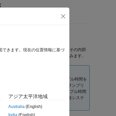
MATLAB Answers
を生成する時期、そして必要に応じてその内部
確認できます。現在の位置情報に基づ
成される連続状態や離散状態などを含みます。
リングの意味合いで使用されるサンプル時間を
プル時間は離散システムがその入力をサンプリ
(計算) のレートを制御するブロック サンプル時間
アジア太平洋地域
散システムおよびハイブリッド連続離散システ
Australia
(English)
India
(English)