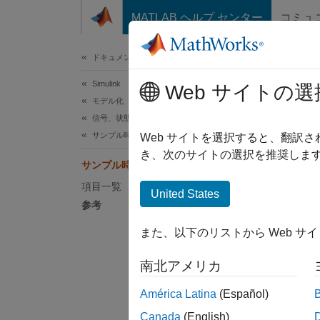
コンテンツへスキップ
MATLAB ヘルプ センター
コミュ
ドキュメ
ドキュメンテーションのホーム
Simulink
サ
Web サイトの選
モデル化
信号、状態、パラメーターの設定
サンプル時間
ブロッ
Web サイトを選択すると、翻訳
状態を
き、次のサイトの選択を推奨します
サンプル時間とは
項目一覧
United States
参考
S
また、以下のリストから Web サ
南北アメリカ
América Latina
(Español)
Canada
(English)