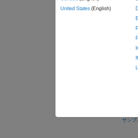
多くの
United States
(English)
Sim
ように
時間を
F
ックの
ロック
I
サンプ
I
ての入
きます
参考
トピ
サンプ
サンプ