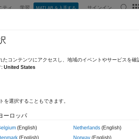
ニティ
学習
サインイン
MATLAB を入手する
ンテーション
例
関数
ブロック
アプリ
ビデオ
ンプル時間とは
択
クのサンプル時間
とは、シミュレーション中にブロックが出力
されたコンテンツにアクセスし、地域のイベントやサービスを
更新する時期を示すパラメーターです。内部状態は、ログが作
:
United States
メモ
®
imulink
で使用されるサンプル時間という用語と、エンジニア
イトを選択することもできます。
混同しないようにしてください。エンジニアリングでは、サン
ングするレートを指します。Simulink では、ブロックの実行 
ヨーロッパ
を適切に設定することで、シングルレートとマルチレートの離
ムのモデルを作成できます。
Belgium
(English)
Netherlands
(English)
Denmark
(English)
Norway
(English)