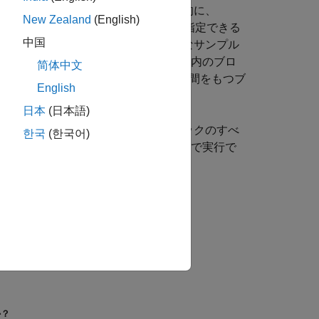
ートを制御する必要があります。一般的に、
New Zealand
(English)
パラメーターを明示的に指定できる
SampleTime
中国
ターをもたないブロックは、暗黙的なサンプル
せん。このサンプル時間は、システム内のブロ
简体中文
grator
ブロックは暗黙的なサンプル時間をもつブ
English
設定されます。
日本
(日本語)
ックベースのサンプル時間では、ブロックのすべ
한국
(한국어)
時間では、入力と出力は異なるレートで実行で
してください。
か？