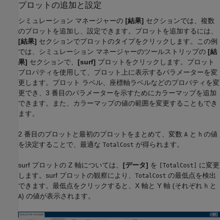
プロットの追加と設定
シミュレーション マネージャーの
[結果]
セクションでは、複数
のプロットを追加し、設定できます。プロットを追加するには、
[結果]
セクションでプロットのタイプをクリックします。この例
では、シミュレーション マネージャーのツールストリップの
[結
果]
セクションで、
[surf]
プロットをクリックします。プロット
プロパティを使用して、プロット上に表示するパラメーターを変
更します。プロット ラベル、座標軸ラベルなどのプロパティを変
更でき、3 番目のパラメーターを示すためにカラーマップを追加
できます。また、カラーマップの値の範囲を変更することもでき
ます。
2 番目のプロットと最初のプロットをまとめて、変数
と
の値
A
h
を決定することで、最適な
が得られます。
TotalCost
surf プロットの Z 軸については、
[データ]
を
に変更
[TotalCost]
します。surf プロットの観察により、
の最低点を検出
TotalCost
できます。最低点をクリックすると、X 軸と Y 軸 (それぞれ
と
h
) の値が表示されます。
A