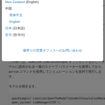
New Zealand
(English)
シミュレーション マネージャーを使用すると、シミュレーション
中国
の実行中にシミュレーションの解析を行うことができます。シミ
简体中文
ュレーションが進行中である場合、シミュレーションの出力を入
力パラメーターに対してプロットすることで、モデルのシミュレ
English
ーション データを可視化できます。シミュレーションのトレンド
日本
(日本語)
を、その発生時に可視化することで、シミュレーションの設計空
한국
(한국어)
間を理解し、シミュレーションが要件通りに実行されているかど
うかを評価できます。進行が想定どおりではない場合、シミュレ
ーションを停止して時間を節約できます。
最寄りの営業オフィスへのお問い合わせ
シミュレーション マネージャーを開く
この例では、
オブジェクトを介してモ
Simulink.SimulationInput
デルに提供される一連のスイープ パラメーターを使用してから、
コマンドを使用してシミュレーションを並列で実行しま
parsim
す。
モデルを開きます。
openExample(
'simulink/OpenTheModelToUseWithSimulationMana
open_system(
'simManagerCSTR'
);