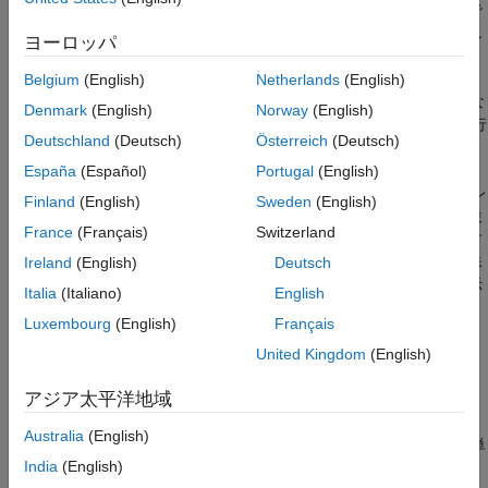
タンクの寸法は、製品の生産の総コストに影響します。この例で
は、さまざまな値の幅と高さについて
の動作を観察し
TotalCost
ヨーロッパ
ます。パラメーターの動作を解析することで、結果として
が最も小さくなる
と
の組み合わせを探します。こ
Belgium
(English)
Netherlands
(English)
TotalCost
A
h
の設計の問題を解決するには、パラメーター
と
のさまざまな
A
h
Denmark
(English)
Norway
(English)
値を使用して複数のシミュレーションを (並列または逐次で) 実行
Deutschland
(Deutsch)
Österreich
(Deutsch)
します。
España
(Español)
Portugal
(English)
この例では、シミュレーション マネージャーを使用してシミュレ
Finland
(English)
Sweden
(English)
ーションを解析し、連続攪拌タンク反応器のモデルを使用して設
France
(Français)
Switzerland
計の問題を解決する方法を示します。反応器とは、製品を作成す
るためのさまざまな化学物質または化合物の混合に使用する特殊
Ireland
(English)
Deutsch
なタンクです。このモデルで使用されている重要な変数を次に示
Italia
(Italiano)
English
します。
Luxembourg
(English)
Français
変数
はタンク (幅) の断面積を表します。
United Kingdom
(English)
A
アジア太平洋地域
変数
は高さを表します。
h
Australia
(English)
変数
はタンク 1 杯分の製品の生産コストをドル単
TotalCost
India
(English)
位で表します。