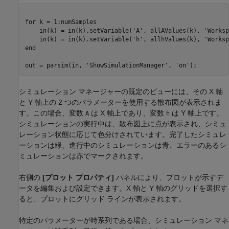
for
 k = 1:numSamples

    in(k) = in(k).setVariable(
'A'
, allAValues(k), 
'Worksp
    in(k) = in(k).setVariable(
'h'
, allhValues(k), 
'Worksp
end
out = parsim(in, 
'ShowSimulationManager'
, 
'on'
);
シミュレーション マネージャーの既定のビューには、その X 軸
と Y 軸上の 2 つのパラメーターを使用する散布図が表示されま
す。この場合、変数
は X 軸上であり、変数
は Y 軸上です。
A
h
シミュレーションの実行中は、散布図上に点が表示され、シミュ
レーション状態に応じて色分けされています。完了したシミュレ
ーションは緑、進行中のシミュレーションは青、エラーのあるシ
ミュレーションは赤でマークされます。
右側の
[プロット プロパティ]
パネルにより、プロットが示すデ
ータを編集および設定できます。X 軸と Y 軸のグリッドを選択す
ると、プロットにグリッド ラインが表示されます。
特定のパラメーターが時系列である場合、シミュレーション マネ