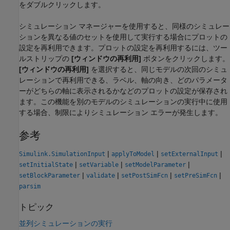
をダブルクリックします。
シミュレーション マネージャーを使用すると、同様のシミュレー
ションを異なる値のセットを使用して実行する場合にプロットの
設定を再利用できます。プロットの設定を再利用するには、ツー
ルストリップの
[ウィンドウの再利用]
ボタンをクリックします。
[ウィンドウの再利用]
を選択すると、同じモデルの次回のシミュ
レーションで再利用できる、ラベル、軸の向き、どのパラメータ
ーがどちらの軸に表示されるかなどのプロットの設定が保存され
ます。この機能を別のモデルのシミュレーションの実行中に使用
する場合、制限によりシミュレーション エラーが発生します。
参考
|
|
|
Simulink.SimulationInput
applyToModel
setExternalInput
|
|
|
setInitialState
setVariable
setModelParameter
|
|
|
|
setBlockParameter
validate
setPostSimFcn
setPreSimFcn
parsim
トピック
並列シミュレーションの実行