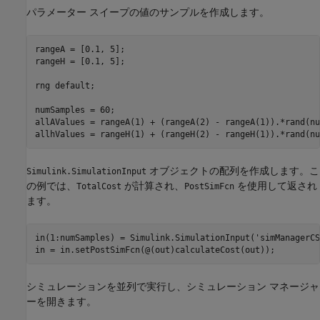
パラメーター スイープの値のサンプルを作成します。
rangeA = [0.1, 5];

rangeH = [0.1, 5];

rng 
default
;

numSamples = 60;

allAValues = rangeA(1) + (rangeA(2) - rangeA(1)).*rand(nu
オブジェクトの配列を作成します。こ
Simulink.SimulationInput
の例では、
が計算され、
を使用して返され
TotalCost
PostSimFcn
ます。
in(1:numSamples) = Simulink.SimulationInput(
'simManagerCS
in = in.setPostSimFcn(@(out)calculateCost(out));
シミュレーションを並列で実行し、シミュレーション マネージャ
ーを開きます。