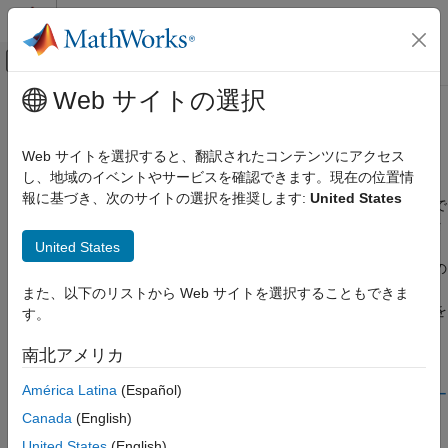
コンテンツへスキップ
MATLAB ヘルプ センター
オフキャンバス ナビゲーション メ
メインコンテンツ
Web サイトの選択
ドキュメンテーションのホーム
シミュレーション マネージャーを
Simulink
使用した結果の解析
Web サイトを選択すると、翻訳されたコンテンツにアクセス
シミュレーション
し、地域のイベントやサービスを確認できます。現在の位置情
シミュレーションの実行
報に基づき、次のサイトの選択を推奨します:
United States
シミュレーション マネージャーを使用すると、逐次または並列で
複数のシミュレーションの実行
複数のシミュレーションとその進捗を監視できます。パラメータ
United States
ー、経過時間、診断といった、すべての実行の詳細を確認できま
シミュレーション マネージャーを使用した
す。シミュレーション マネージャーは、ログに記録された信号の
結果の解析
結果を
シミュレーション データ インスペクター
で解析して比較
また、以下のリストから Web サイトを選択することもできま
項目一覧
するオプションを提供します。シミュレーション マネージャーを
す。
シミュレーション マネージャーを開く
介して、実行を選択して、その値をモデルに適用できます。
プロットの追加と設定
コマンドまたは
コマンドを
parsim
sim
ShowSimulationManager
南北アメリカ
シミュレーション マネージャーの保存と読
引数を
に設定して実行すると、シミュレーション マネージャ
on
み込み
América Latina
(Español)
ーが開きます。詳細については、
シミュレーション マネージャー
参考
を参照してください。
Canada
(English)
United States
(English)