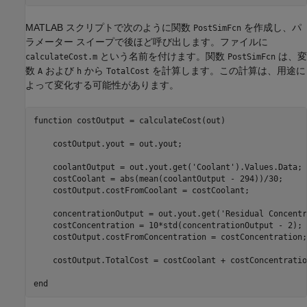
MATLAB スクリプトで次のように関数
を作成し、パ
PostSimFcn
ラメーター スイープで後ほど呼び出します。ファイルに
という名前を付けます。関数
は、変
calculateCost.m
PostSimFcn
数
および
から
を計算します。この計算は、用途に
A
h
TotalCost
よって変化する可能性があります。
function
 costOutput = calculateCost(out)

    costOutput.yout = out.yout;

    coolantOutput = out.yout.get(
'Coolant'
).Values.Data;

    costCoolant = abs(mean(coolantOutput - 294))/30;

    costOutput.costFromCoolant = costCoolant;

    concentrationOutput = out.yout.get(
'Residual Concentr
    costConcentration = 10*std(concentrationOutput - 2);

    costOutput.costFromConcentration = costConcentration;

    costOutput.TotalCost = costCoolant + costConcentration
end