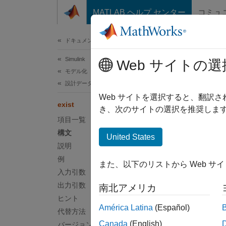
コンテンツへスキップ
MATLAB ヘルプ センター
コミュ
ドキュメ
ドキュメンテーションのホーム
Simulink
exis
Web サイトの選
モデル化
設計データの管理
データ
Web サイトを選択すると、翻訳
exist
き、次のサイトの選択を推奨します
項目一覧
ページ
構文
構文
United States
説明
doesEx
例
また、以下のリストから Web サ
説明
入力引数
出力引数
南北アメリカ
doesExi
ヒント
ョン
se
América Latina
(Español)
代替方法
Canada
(English)
バージョン履歴
例