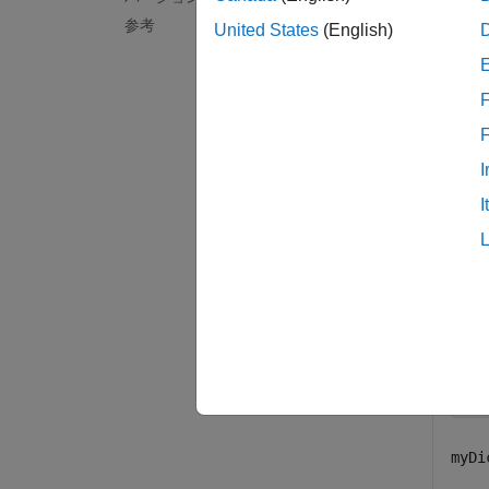
参考
United States
(English)
例
すべて
F
I
I
デー
デー
Simu
my
dD
myDi