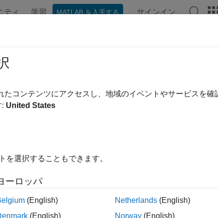
ニティ
学習
サインイン
MATLAB を入手する
ンテーション
例
関数
ブロック
アプリ
ビデオ
t
択
 ディクショナリ エントリがあるかどうかをチェック
されたコンテンツにアクセスし、地域のイベントやサービスを
:
United States
内をすべて折りたたむ
ist = exist(sectionObj,entryName)
イトを選択することもできます。
ヨーロッパ
は、
で指定された名
= exist(
,
)
entryName
st
sectionObj
entryName
に含まれているかどうかを判定し、その結果を返し
ctionObj
Belgium
(English)
Netherlands
(English)
Denmark
(English)
Norway
(English)