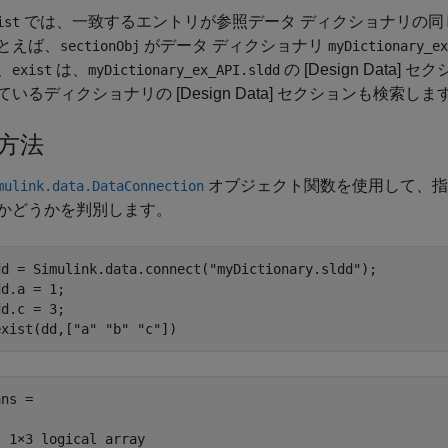
では、一致するエントリが参照データ ディクショナリの同
ist
とえば、
がデータ ディクショナリ
sectionObj
myDictionary_ex
、
は、
の [Design Data]
exist
myDictionary_ex_API.sldd
ているディクショナリの [Design Data] セクションも検索しま
方法
オブジェクト関数を使用して、指
mulink.data.DataConnection
かどうかを判別します。
dd = Simulink.data.connect(
"myDictionary.sldd"
);

dd.a = 1;

dd.c = 3;

exist(dd,[
"a"
"b"
"c"
ns = 

  1×3 logical array
