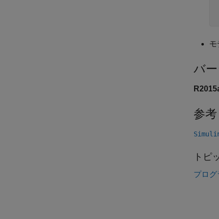
モ
バー
R201
参考
Simuli
トピ
プログ