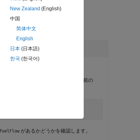
New Zealand
(English)
中国
简体中文
English
認
日本
(日本語)
한국
(한국어)
前を検索して確認します。
ta] セクションを
という名前の
dDataSectObj
ary_ex_API.sldd'
);

があるかどうかを確認します。
fuelFlow