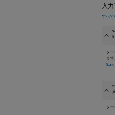
入力
すべて
s
S
ター
ます
Simu
e
ター