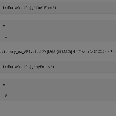
ist(dDataSectObj,
'fuelFlow'
)
 =

   1
の [Design Data] セクションにエントリ
ctionary_ex_API.sldd
ist(dDataSectObj,
'myEntry'
)
 =

   0