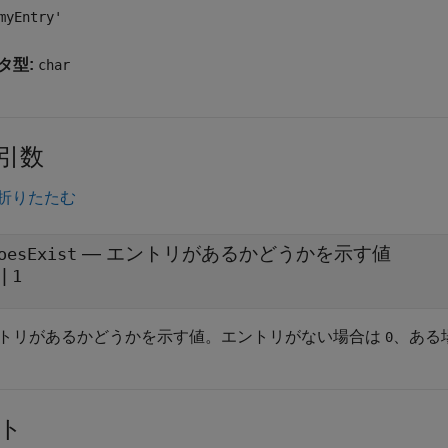
myEntry'
タ型:
char
引数
折りたたむ
— エントリがあるかどうかを示す値
oesExist
|
1
トリがあるかどうかを示す値。エントリがない場合は
、ある
0
ト