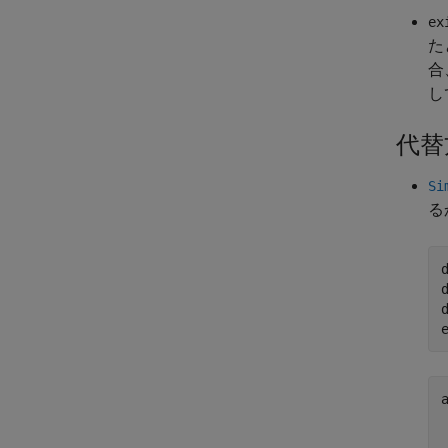
ex
た
合
し
代替
Si
る
a