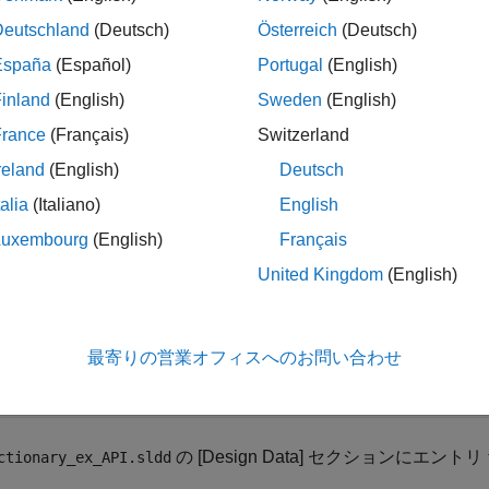
Deutschland
(Deutsch)
Österreich
(Deutsch)
España
(Español)
Portugal
(English)
折りたたむ
inland
(English)
Sweden
(English)
France
(Français)
Switzerland
データ ディクショナリ エントリがあるかどうかを確
reland
(English)
Deutsch
talia
(Italiano)
English
タ ディクショナリにエントリがあるかどうかをエントリの名
Luxembourg
(English)
Français
United Kingdom
(English)
タ ディクショナリ
の [Design Da
myDictionary_ex_API.sldd
オブジェクトで表します。
link.data.dictionary.Section
最寄りの営業オフィスへのお問い合わせ
DictionaryObj = Simulink.data.dictionary.open(
'myDiction
ataSectObj = getSection(myDictionaryObj,
'Design Data'
の [Design Data] セクションにエントリ
ctionary_ex_API.sldd