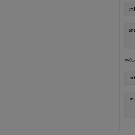
ex
ans
  
myDi
ex
ans
  