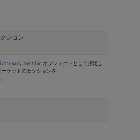
セクション
オブジェクトとして指定し
ictionary.Section
ターゲットのセクションを
す。