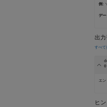
例:
'
デー
出力
すべて
d
0
エン
ヒン