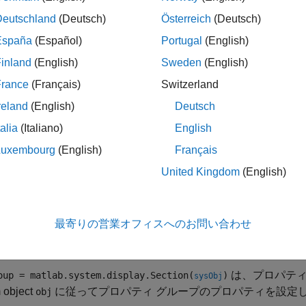
ス属性
Deutschland
(Deutsch)
Österreich
(Deutsch)
España
(Español)
Portugal
(English)
d
true
inland
(English)
Sweden
(English)
France
(Français)
Switzerland
属性の詳細については、
クラスの属性
を参照してください。
reland
(English)
Deutsch
talia
(Italiano)
English
Luxembourg
(English)
Français
United Kingdom
(English)
は、
MATLA
oup = matlab.system.display.Section(
)
Name,Value
ログ ボックスでプロパティ グループ セクション
を
propGroup
 グループのプロパティを設定します。
最寄りの営業オフィスへのお問い合わせ
は、プロパティ
oup = matlab.system.display.Section(
)
sysObj
 object
に従ってプロパティ グループのプロパティを設定
obj