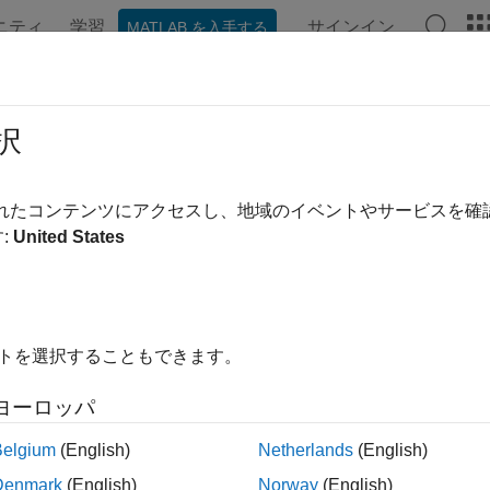
ニティ
学習
サインイン
MATLAB を入手する
ンテーション
例
関数
ブロック
アプリ
ビデオ
lab.system.display.Section クラス
択
間:
matlab.system.display
されたコンテンツにアクセスし、地域のイベントやサービスを
:
United States
AB System ブロックの [ブロック パラメーター] ダイアロ
ージをすべて展開する
イトを選択することもできます。
ヨーロッパ
メソッド内で
pertyGroupsImpl
matlab.system.display.Sectio
ブロック パラメーター] ダイアログ ボックスにプロパティ グル
Belgium
(English)
Netherlands
(English)
して、ブロックの System object™ でプロパティを設定で
Denmark
(English)
Norway
(English)