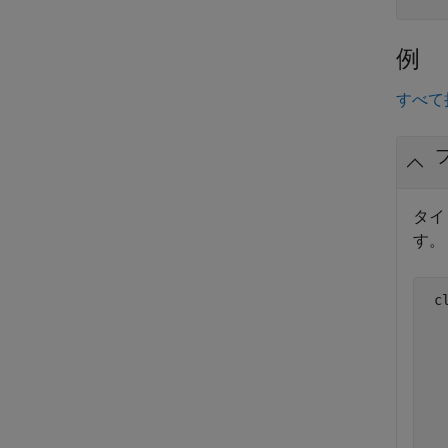
例
すべて
タイ
す。
c
  
  
  