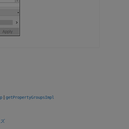
|
p
getPropertyGroupsImpl
イズ