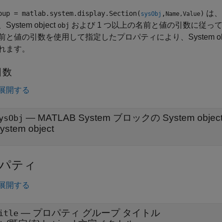
は、
oup = matlab.system.display.Section(
,
)
sysObj
Name,Value
ystem object
および 1 つ以上の名前と値の引数に従っ
obj
前と値の引数を使用して指定したプロパティにより、System o
れます。
引数
展開する
—
MATLAB System ブロックの System objec
ysObj
ystem object
パティ
展開する
—
プロパティ グループ タイトル
itle