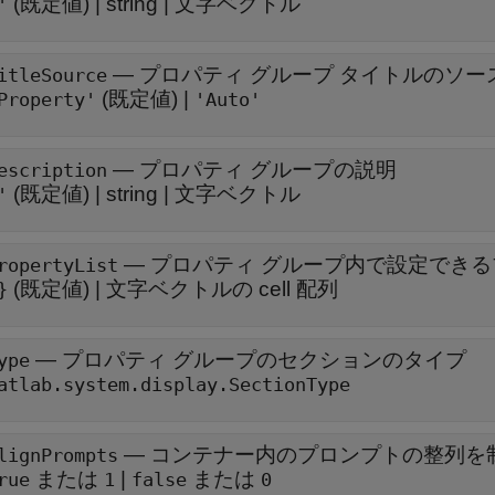
(既定値) |
string
|
文字ベクトル
'
—
プロパティ グループ タイトルのソー
itleSource
(既定値) |
Property'
'Auto'
—
プロパティ グループの説明
escription
(既定値) |
string
|
文字ベクトル
'
—
プロパティ グループ内で設定でき
ropertyList
(既定値) |
文字ベクトルの cell 配列
}
—
プロパティ グループのセクションのタイプ
ype
atlab.system.display.SectionType
—
コンテナー内のプロンプトの整列を
lignPrompts
または
|
または
rue
1
false
0