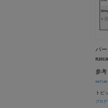
バー
R201
参考
matlab
トピ
プログ