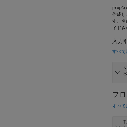
propGr
作成し、S
す。名
イドさ
入力
すべて
s
S
プロ
すべて
T