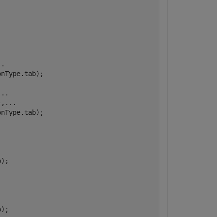
..
nType.tab);

...
},
...
nType.tab);

,
);

,
);
