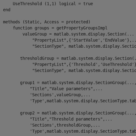
      UseThreshold 
(1,1) logical 
= true

end
methods
 (Static, Access = protected)

function
 groups = getPropertyGroupsImpl

          valueGroup = matlab.system.display.Section(
...
"PropertyList"
,{
'StartValue'
,
'EndValue'
},
.
"SectionType"
, matlab.system.display.Sectio
         thresholdGroup = matlab.system.display.Section(
"PropertyList"
,{
'Threshold'
,
'UseThreshold'
"SectionType"
, matlab.system.display.Sectio
         group1 = matlab.system.display.SectionGroup(
...
"Title"
,
"Value parameters"
,
...
'Sections'
,valueGroup,
...
'Type'
,matlab.system.display.SectionType.tab
         group2 = matlab.system.display.SectionGroup(
...
"Title"
,
"Threshold parameters"
,
...
'Sections'
,thresholdGroup,
...
'Type'
,matlab.system.display.SectionType.tab