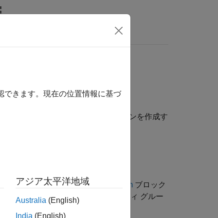
MATLAB Answers
確認できます。現在の位置情報に基づ
グ ボックスでプロパティ グループ セクションを作成す
アジア太平洋地域
クラスを使用して、
MATLAB System
ブロック
n
ープ セクションを追加します。プロパティ グルー
Australia
(English)
きます。
India
(English)