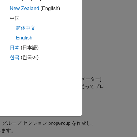
New Zealand
(English)
中国
简体中文
English
日本
(日本語)
한국
(한국어)
B System
ブロックの [ブロック パラメーター]
作成し、1 つ以上の名前と値の引数に従ってプロ
 グループ セクション
を作成し、
propGroup
します。