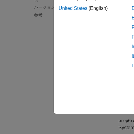
バージョン履歴
クラ
United States
(English)
参考
Seale
F
クラス
I
作成
I
説明
propGr
ダイア
パティ
例
propGr
System