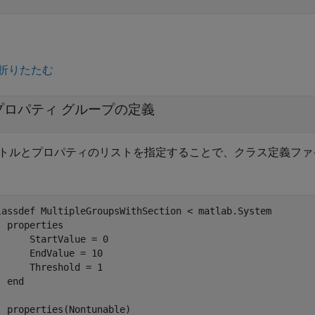
折りたたむ
プロパティ グループの定義
トルとプロパティのリストを指定することで、クラス定義ファイ
lassdef
 MultipleGroupsWithSection < matlab.System

properties
      StartValue = 0

      EndValue = 10

      Threshold = 1

end
properties
(Nontunable)
