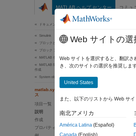
コンテンツへスキップ
MATLAB ヘルプ センター
コミュ
ドキュメ
ドキュメンテーションのホーム
Simulink
mat
Web サイトの選
ブロックとブロックセットの作成
ブロック アルゴリズムの作成
MATLAB を使用したブロックの作成
名前空
Web サイトを選択すると、翻訳
MATLAB System object を使用したブロックの
き、次のサイトの選択を推奨します
作成
MATL
System object の Simulink 向けのカスタマイズ
る
United States
matlab.system.display.Section クラ
このペ
ス
また、以下のリストから Web サ
説明
項目一覧
説明
南北アメリカ
getPro
作成
の [
América Latina
(Español)
プロパティ
プを使用
Canada
(English)
例