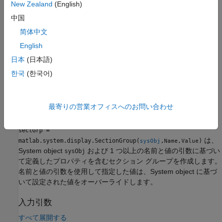
New Zealand
(English)
説明
中国
sectGrp = matlab.system.display.SectionGroup(
)
Name,Value
简体中文
は、1 つ以上の名前と値の引数を使用して定義したプロパティを
English
含むセクション グループを作成します。
日本
(日本語)
例
한국
(한국어)
は、
sectGrp = matlab.system.display.SectionGroup(
)
sysObj
System object
に基づいて定義したプロパティを含むセク
sysObj
最寄りの営業オフィスへのお問い合わせ
ション グループを作成します。
sectGrp =
は、
matlab.system.display.SectionGroup(
,
)
sysObj
Name,Value
System object
および 1 つ以上の名前と値の引数に基づい
sysObj
て定義したプロパティを含むセクション グループを作成します。
名前と値の引数を使用して指定した値は、System object に基づ
いて設定された値をオーバーライドします。
入力引数
すべて展開する