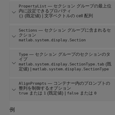
—
セクション グループの最上位
PropertyList
内に設定できるプロパティ
(既定値) |
文字ベクトルの cell 配列
{}
—
セクション グループに含まれるセ
Sections
クション
matlab.system.display.Section
—
セクション グループのセクションのタ
Type
イプ
(既
matlab.system.display.SectionType.tab
定値) |
matlab.system.display.SectionType
—
コンテナー内のプロンプトの
AlignPrompts
整列を制御するオプション
または
(既定値) |
または
true
1
false
0
例