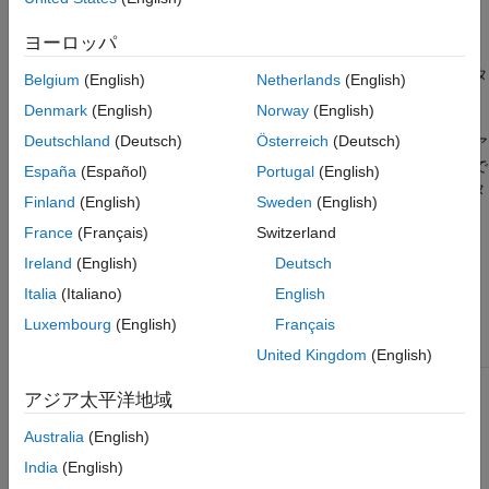
ます。セクション グループには、
参考
クラスを使用して作成したセク
matlab.system.display.Section
ヨーロッパ
ション、System object™ プロパティのグループ、
クラスを使用して作成したカスタ
matlab.system.display.Action
Belgium
(English)
Netherlands
(English)
ム ボタンを含めることができます。
Denmark
(English)
Norway
(English)
Deutschland
(Deutsch)
Österreich
(Deutsch)
セクションと共にセクション グループを使用することで、ダイア
ログ ボックス内にプロパティの入れ子にされたグループを作成で
España
(Español)
Portugal
(English)
きます。たとえば、セクション グループで [ブロック パラメータ
Finland
(English)
Sweden
(English)
ー] ダイアログ ボックス内にタブを実装する一方で、1 つ以上の
France
(Français)
Switzerland
セクションでそのタブ内に折りたたみ可能なパネルを作成できま
す。
Ireland
(English)
Deutsch
Italia
(Italiano)
English
クラスの属性
Luxembourg
(English)
Français
Sealed
true
United Kingdom
(English)
アジア太平洋地域
クラス属性の詳細については、
クラスの属性
を参照してくださ
い。
Australia
(English)
India
(English)
作成