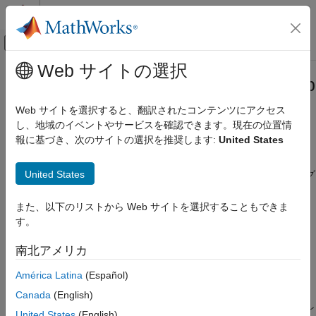
コンテンツへスキップ
MATLAB ヘルプ センター
オフキャンバス ナビゲーション メ
メインコンテンツ
Web サイトの選択
ドキュメンテーションのホーム
matlab.system.display.SectionGroup
MATLAB
クラス
Web サイトを選択すると、翻訳されたコンテンツにアクセス
プログラミング
し、地域のイベントやサービスを確認できます。現在の位置情
クラス
報に基づき、次のサイトの選択を推奨します:
United States
名前空間:
matlab.system.display
System object
System object の作成
United States
MATLAB System ブロックの [ブロック パラメーター] ダイアログ
ボックスでプロパティの入れ子にされたグループを作成する
matlab.system.display.SectionGroup クラ
また、以下のリストから Web サイトを選択することもできま
ス
このページをすべて展開する
す。
項目一覧
説明
説明
南北アメリカ
メソッド内で
作成
getPropertyGroupsImpl
América Latina
(Español)
クラスを使用して、
matlab.system.display.SectionGroup
プロパティ
MATLAB System
(Simulink)
ブロックの [ブロック パラメーター]
Canada
(English)
例
ダイアログ ボックスに用に作成したカスタム要素をグループ化し
バージョン履歴
United States
(English)