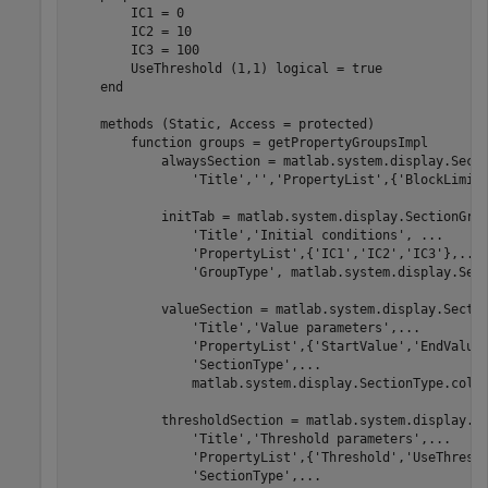
        IC1 = 0

        IC2 = 10

        IC3 = 100

        UseThreshold 
(1,1) logical 
= true

end
methods
 (Static, Access = protected)

function
 groups = getPropertyGroupsImpl

            alwaysSection = matlab.system.display.Sect
'Title'
,
''
,
'PropertyList'
,{
'BlockLimit
            initTab = matlab.system.display.SectionGro
'Title'
,
'Initial conditions'
, 
...
'PropertyList'
,{
'IC1'
,
'IC2'
,
'IC3'
},
...
'GroupType'
, matlab.system.display.Sect
            valueSection = matlab.system.display.Secti
'Title'
,
'Value parameters'
,
...
'PropertyList'
,{
'StartValue'
,
'EndValue
'SectionType'
,
...
                matlab.system.display.SectionType.colla
            thresholdSection = matlab.system.display.S
'Title'
,
'Threshold parameters'
,
...
'PropertyList'
,{
'Threshold'
,
'UseThresh
'SectionType'
,
...