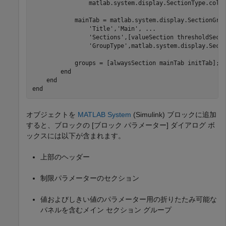
                matlab.system.display.SectionType.colla
            mainTab = matlab.system.display.SectionGro
'Title'
,
'Main'
, 
...
'Sections'
,[valueSection thresholdSect
'GroupType'
,matlab.system.display.Secti
            groups = [alwaysSection mainTab initTab];

end
end
end
オブジェクトを
MATLAB System
(Simulink)
ブロックに追加
すると、ブロックの [ブロック パラメーター] ダイアログ ボ
ックスには以下が含まれます。
上部のヘッダー
制限パラメーターのセクション
値およびしきい値のパラメーター用の折りたたみ可能な
パネルを含むメイン セクション グループ