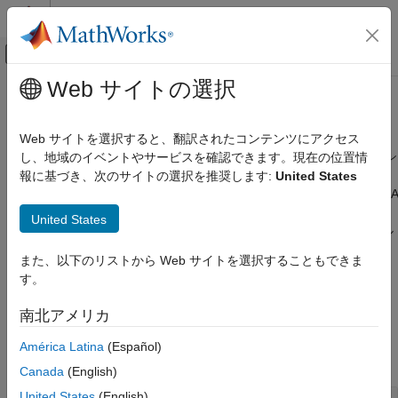
コンテンツへスキップ
MATLAB ヘルプ センター
オフキャンバス ナビゲーション メ
メインコンテンツ
Web サイトの選択
ドキュメンテーションのホーム
MISRA C 準拠の考慮事項
Simulink
Web サイトを選択すると、翻訳されたコンテンツにアクセス
モデル化
モデリング スタイル、ブロックの使用およびコンフィギュレーシ
し、地域のイベントやサービスを確認できます。現在の位置情
モデリング ガイドライン
ョン設定を含む MISRA C:2012 および MISRA C:2023 への準拠
報に基づき、次のサイトの選択を推奨します:
United States
高信頼性システムのモデリング
これらの高信頼性モデリング ガイドラインを使用すると、MISRA
C:2012 および MISRA C:2023 コーディング規約に準拠したコー
カテゴリ
United States
ドを生成する可能性を高めることを目的としてシステムをモデル
Simulink ブロックの考慮事項
化できます。これらのガイドラインのモデル アドバイザー チェ
また、以下のリストから Web サイトを選択することもできま
Stateflow チャートの考慮事項
ックと
MISRA C コーディング規約用のモデル アドバイザー チェ
す。
MATLAB 関数と MATLAB コードの考慮事項
ック
(Simulink Check)
を使用して、モデルを検証します。
コンフィギュレーション パラメーターの考
南北アメリカ
慮事項
モデリング ガイドライン
要件の考慮事項
América Latina
(Español)
すべて展開する
MISRA C 準拠の考慮事項
Canada
(English)
United States
(English)