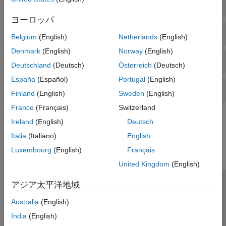
モデリング スタイル
ヨーロッパ
ブロックの使用法
Belgium
(English)
Netherlands
(English)
Denmark
(English)
Norway
(English)
コンフィギュレーション設定
Deutschland
(Deutsch)
Österreich
(Deutsch)
España
(Español)
Portugal
(English)
Stateflow
チャートの考慮事項
Finland
(English)
Sweden
(English)
France
(Français)
Switzerland
この情報は役に立ちましたか？
Ireland
(English)
Deutsch
Italia
(Italiano)
English
Luxembourg
(English)
Français
United Kingdom
(English)
アジア太平洋地域
トラストセンター
商標
プライバシー ポリシー
Australia
(English)
違法コピー防止
アプリケーション ステータス
お問い合わせ
India
(English)
© 1994-2026 The MathWorks, Inc.