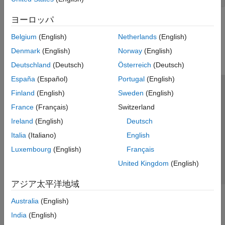
ヨーロッパ
この情報は役に立ちましたか？
Belgium
(English)
Netherlands
(English)
Denmark
(English)
Norway
(English)
Deutschland
(Deutsch)
Österreich
(Deutsch)
España
(Español)
Portugal
(English)
Finland
(English)
Sweden
(English)
トラストセンター
商標
プライバシー ポリシー
France
(Français)
Switzerland
違法コピー防止
アプリケーション ステータス
お問い合わせ
Ireland
(English)
Deutsch
© 1994-2026 The MathWorks, Inc.
Italia
(Italiano)
English
Luxembourg
(English)
Français
Web サイ
日本
United Kingdom
(English)
アジア太平洋地域
Australia
(English)
India
(English)