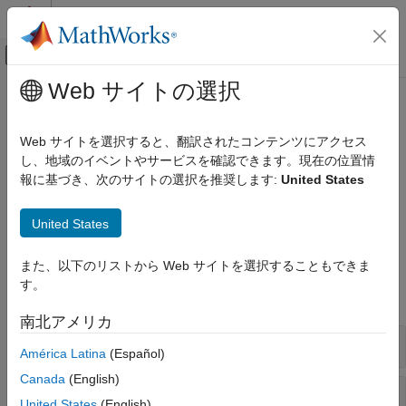
コンテンツへスキップ
MATLAB ヘルプ センター
オフキャンバス ナビゲーション メ
メインコンテンツ
Web サイトの選択
ドキュメンテーションのホーム
MATLAB 関数と
MATLAB
コードの
Simulink
考慮事項
Web サイトを選択すると、翻訳されたコンテンツにアクセス
モデル化
し、地域のイベントやサービスを確認できます。現在の位置情
モデリング ガイドライン
報に基づき、次のサイトの選択を推奨します:
United States
®
MATLAB 関数、MATLAB
コード
高信頼性システムのモデリング
MATLAB 関数と MATLAB コードには、高信頼性ガイドラインを
カテゴリ
United States
適用します。
Simulink ブロックの考慮事項
モデリング ガイドライン
また、以下のリストから Web サイトを選択することもできま
Stateflow チャートの考慮事項
す。
MATLAB 関数と MATLAB コードの考慮事
すべて展開する
項
南北アメリカ
コンフィギュレーション パラメーターの考
MATLAB
関数
慮事項
América Latina
(Español)
要件の考慮事項
Canada
(English)
MISRA C 準拠の考慮事項
MATLAB
コード
United States
(English)