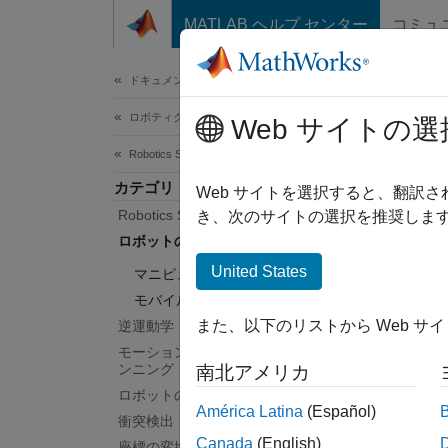
コンテンツへスキップ
MATLAB ヘルプ センター
コミュ
ドキュメ
ドキュメンテーションのホーム
ロボティクスおよび自律システム
ロ
Web サイトの選
Robotics System Toolbox
カテゴリ
ロボッ
Web サイトを選択すると、翻訳
Robotics System Toolbox 入門
モバイ
き、次のサイトの選択を推奨します
Library
ロボットのモデル化
Multib
United States
マニピュレーターのモデル化
ョンし
モバイル ロボットのモデル化
また、以下のリストから Web サ
逆運動学
カテ
モーション プランニングとパス プラ
ンニング
南北アメリカ
マニピ
ロボットのシミュレーション
マニピ
América Latina
(Español)
衝突検出
運動モ
Canada
(English)
座標の変換