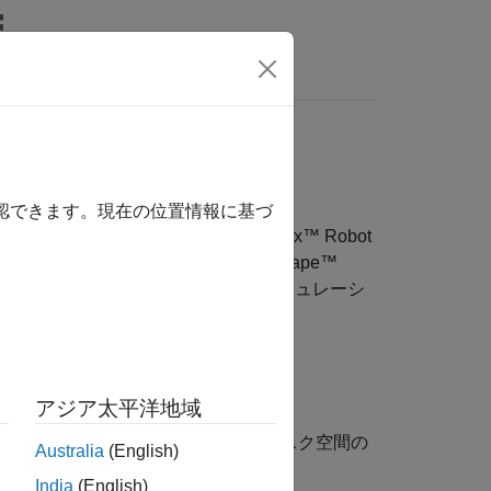
ビデオ
MATLAB Answers
確認できます。現在の位置情報に基づ
デル化します。
Robotics System Toolbox™ Robot
 ファイルをインポートするか、
Simscape™
す。ロボットの動作を可視化およびシミュレーシ
アジア太平洋地域
イナミクス、ジョイント空間およびタスク空間の
Australia
(English)
India
(English)