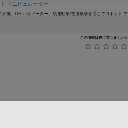
ト マニピュレーター
の変換、DH パラメーター、順運動学/逆運動学を通じてロボット 
この情報は役に立ちました
法コピー防止
アプリケーション ステータス
お問い合わせ