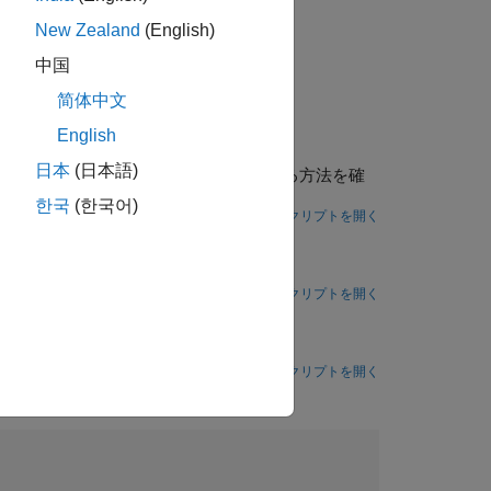
New Zealand
(English)
イナミクス、運動学的運動モデル
中国
简体中文
English
日本
(日本語)
ュレーションを生成し、それらを操作する方法を確
한국
(한국어)
ライブ スクリプトを開く
ment
Generate torques to balance an endpoint force acting on the end-effector body of a planar robot.
ライブ スクリプトを開く
ョン
て比較する。
ライブ スクリプトを開く