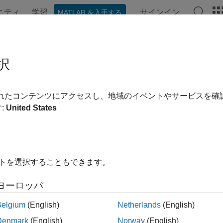
ニティ
学習
サインイン
MATLAB を入手する
ンテーション
例
関数
ブロック
アプリ
シーン
ボットのモデル化
択
ト モデル、運動学、ダイナミクス
されたコンテンツにアクセスし、地域のイベントやサービスを
ル ロボットとマニピュレーターの運動学とダイナミクスをモ
:
United States
 Data
を使用してロボット モデルをインポートするか、URDF
ody™
モデルを使用してカスタム ロボット モデルを作成しま
て、アルゴリズムを検証します。
イトを選択することもできます。
ゴリ
ヨーロッパ
ュレーターのモデル化
ュレーターの剛体ツリー モデルのインポート、順運動学、ダ
Belgium
(English)
Netherlands
(English)
デル
Denmark
(English)
Norway
(English)