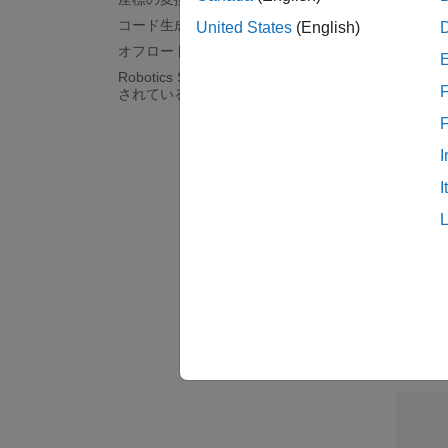
モバイ
コード生成
United States
(English)
モバイ
オフロードでの重機の自律運転
Robotics System Toolbox でサポート
注目
F
されているハードウェア
事前
I
事前定
認する
I
Compu
モバ
単一の
授業