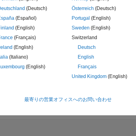
ル ロボットのモデル化
Deutschland
(Deutsch)
Österreich
(Deutsch)
ル ロボットの剛体ツリー モデルのインポート、順運動学、ダ
España
(Español)
Portugal
(English)
の例
inland
(English)
Sweden
(English)
France
(Français)
Switzerland
定義されているロボット モデルの読み込み
reland
(English)
Deutsch
義されているロボット モデルを読み込んでジョイント コンフィギ
。
talia
(Italiano)
English
te Joint Torques to Balance an Endpoint Force and Mo
Luxembourg
(English)
Français
United Kingdom
(English)
イル ロボットのさまざまな運動学モデルのシミュレーシ
環境内でさまざまなモバイル ロボット運動学モデルをモデル化し
最寄りの営業オフィスへのお問い合わせ
用リソース