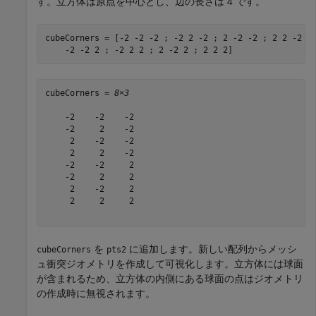
す。立方体は原点を中心とし、辺の長さは 4 です。
cubeCorners = [-2 -2 -2 ; -2 2 -2 ; 2 -2 -2 ; 2 2 -2 ;
    -2 -2 2 ; -2 2 2 ; 2 -2 2 ; 2 2 2]
cubeCorners = 
8×3
    -2    -2    -2

    -2     2    -2

     2    -2    -2

     2     2    -2

    -2    -2     2

    -2     2     2

     2    -2     2

     2     2     2

を
に追加します。新しい配列からメッシ
cubeCorners
pts2
ュ衝突ジオメトリを作成して可視化します。立方体には球面
が含まれるため、立方体の内側にある球面の点はジオメトリ
の作成時に無視されます。