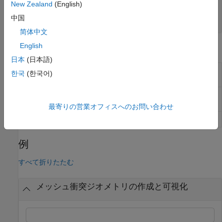
New Zealand
(English)
(既定値) |
実数値の 4 行 4 列の行列
|
eye(4)
オブジェクト
中国
se3
简体中文
English
オブジェクト関数
日本
(日本語)
2 つのジオメトリが衝突しているか
checkCollision
한국
(한국어)
どうかをチェック
Fit collision capsule around collision
fitCollisionCapsule
geometry
最寄りの営業オフィスへのお問い合わせ
衝突ジオメトリの表示
show
例
すべて折りたたむ
メッシュ衝突ジオメトリの作成と可視化