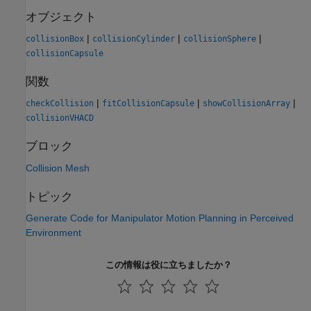
オブジェクト
|
|
|
collisionBox
collisionCylinder
collisionSphere
collisionCapsule
関数
|
|
|
checkCollision
fitCollisionCapsule
showCollisionArray
collisionVHACD
ブロック
Collision Mesh
トピック
Generate Code for Manipulator Motion Planning in Perceived
Environment
この情報は役に立ちましたか？