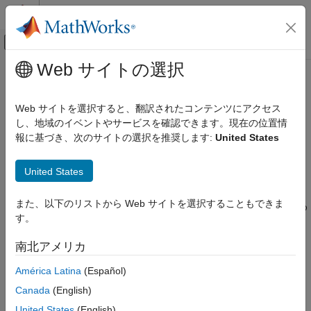
コンテンツへスキップ
MATLAB ヘルプ センター
オフキャンバス ナビゲーション メ
メインコンテンツ
Web サイトの選択
ドキュメンテーションのホーム
collisionMesh
ロボティクスおよび自律システム
Web サイトを選択すると、翻訳されたコンテンツにアクセス
凸メッシュの衝突ジオメトリの作成
し、地域のイベントやサービスを確認できます。現在の位置情
Robotics System Toolbox
報に基づき、次のサイトの選択を推奨します:
United States
衝突検出
このページをすべて展開する
説明
collisionMesh
United States
項目一覧
は、選択した座標系を基準に、3 次元の頂点のリ
collisionMesh
また、以下のリストから Web サイトを選択することもできま
説明
ストを使用して凸メッシュとして衝突ジオメトリを作成するため
す。
に使用します。
作成
プロパティ
南北アメリカ
作成
オブジェクト関数
América Latina
(Español)
例
構文
拡張機能
Canada
(English)
MSH = collisionMesh(Vertices)
バージョン履歴
United States
(English)