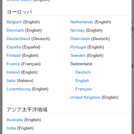
MSH = collisionMesh(
___
,Pose=pose)
参考
説明
ヨーロッパ
を使用して、3 次元
Vertices
の
MSH = collisionMesh(
)
Vertices
Belgium
(English)
Netherlands
(English)
リストから凸メッシュとして衝突ジオメトリを作成します。この
頂点は、選択肢の座標系 (衝突ジオメトリ座標系) を基準にして指
Denmark
(English)
Norway
(English)
定されます。既定では、衝突ジオメトリ座標系はワールド座標系
Deutschland
(Deutsch)
Österreich
(Deutsch)
と併置されます。
España
(Español)
Portugal
(English)
例
Finland
(English)
Sweden
(English)
France
(Français)
Switzerland
は、ワールド座標系を基準
MSH = collisionMesh(
___
,Pose=
)
pose
Ireland
(English)
Deutsch
にしてメッシュの
プロパティを
に設定します。
Pose
pose
Italia
(Italiano)
English
プロパティ
Luxembourg
(English)
Français
すべて展開する
United Kingdom
(English)
アジア太平洋地域
—
頂点
Vertices
N
行 3 列の行列
Australia
(English)
India
(English)
—
姿勢
Pose