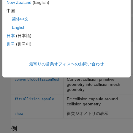
New Zealand
(English)
非負のスカラー
中国
简体中文
—
姿勢
Pose
(既定値) |
実数値の 4 行 4 列の行列
|
English
eye(4)
オブジェクト
se3
日本
(日本語)
한국
(한국어)
オブジェクト関数
最寄りの営業オフィスへのお問い合わせ
2 つのジオメトリが衝突している
checkCollision
かどうかをチェック
Convert collision primitive
convertToCollisionMesh
geometry into collision mesh
geometry
Fit collision capsule around
fitCollisionCapsule
collision geometry
衝突ジオメトリの表示
show
例