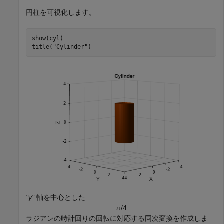
円柱を可視化します。
show(cyl)

title(
"Cylinder"
)
"y"
軸を中心とした
π
/
4
ラジアンの時計回りの回転に対応する同次変換を作成しま