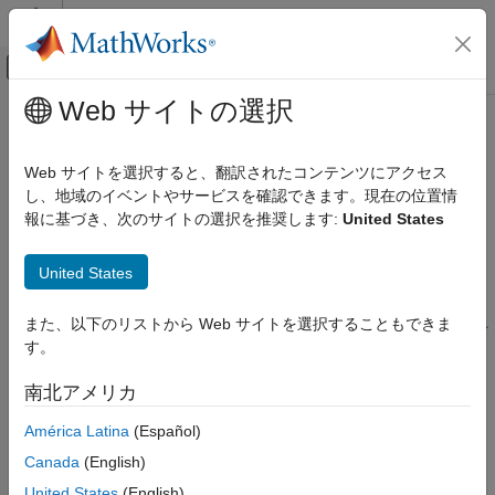
コンテンツへスキップ
MATLAB ヘルプ センター
オフキャンバス ナビゲーション メ
メインコンテンツ
Web サイトの選択
ドキュメンテーションのホーム
collisionCylinder
ロボティクスおよび自律システム
Web サイトを選択すると、翻訳されたコンテンツにアクセス
円柱型の衝突ジオメトリを作成
し、地域のイベントやサービスを確認できます。現在の位置情
Robotics System Toolbox
報に基づき、次のサイトの選択を推奨します:
United States
衝突検出
このページをすべて展開する
説明
collisionCylinder
United States
項目一覧
は、ボディ固定座標系の
z
軸と軸が揃った、
collisionCylinder
また、以下のリストから Web サイトを選択することもできま
説明
ボディ固定座標系の原点を円柱の中心とする、円柱型の衝突ジオ
す。
メトリを作成するために使用します。
作成
プロパティ
南北アメリカ
作成
オブジェクト関数
América Latina
(Español)
例
構文
拡張機能
Canada
(English)
CYL = collisionCylinder(Radius,Length)
バージョン履歴
United States
(English)