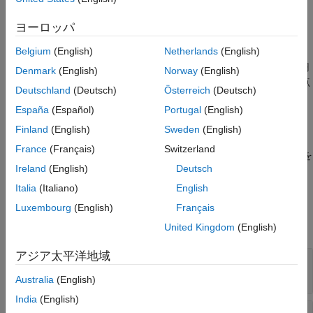
CYL = collisionCylinder(
___
,Pose=pose)
参考
説明
ヨーロッパ
は、指定された
CYL = collisionCylinder(
,
)
Radius
Length
Belgium
(English)
Netherlands
(English)
Radius
と
Length
をもつ円柱型の衝突ジオメトリを作成します。
円柱は、自身のボディ固定座標系に軸を揃えて配置されます。円
Denmark
(English)
Norway
(English)
柱の側面は
z
軸に沿って配置されます。ボディ固定座標系の原点
Deutschland
(Deutsch)
Österreich
(Deutsch)
は円柱の中心にあります。
España
(Español)
Portugal
(English)
例
Finland
(English)
Sweden
(English)
France
(Français)
Switzerland
は、ワールド座標系を
CYL = collisionCylinder(
___
,Pose=
)
pose
Ireland
(English)
Deutsch
基準にして円柱の
プロパティを
に設定します。
Pose
pose
Italia
(Italiano)
English
プロパティ
Luxembourg
(English)
Français
すべて展開する
United Kingdom
(English)
アジア太平洋地域
—
半径
Radius
正のスカラー
Australia
(English)
India
(English)
—
長さ
Length