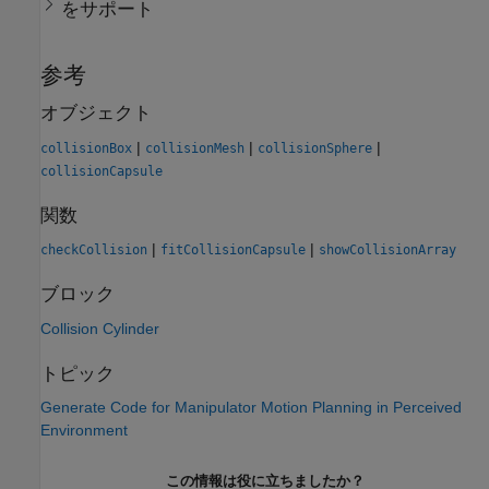
をサポート
参考
オブジェクト
|
|
|
collisionBox
collisionMesh
collisionSphere
collisionCapsule
関数
|
|
checkCollision
fitCollisionCapsule
showCollisionArray
ブロック
Collision Cylinder
トピック
Generate Code for Manipulator Motion Planning in Perceived
Environment
この情報は役に立ちましたか？