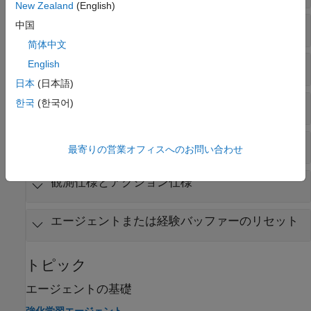
New Zealand
(English)
モデルベースの方策の最適化
中国
简体中文
アクターおよびクリティックの取得と設定
English
日本
(日本語)
한국
(한국어)
アクションの取得
経験バッファー
最寄りの営業オフィスへのお問い合わせ
観測仕様とアクション仕様
エージェントまたは経験バッファーのリセット
トピック
エージェントの基礎
強化学習エージェント