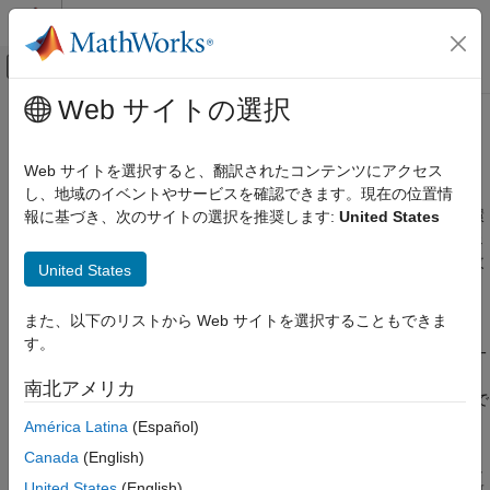
コンテンツへスキップ
MATLAB ヘルプ センター
オフキャンバス ナビゲーション メ
メインコンテンツ
Web サイトの選択
ドキュメンテーションのホーム
エージェント
制御システム
Web サイトを選択すると、翻訳されたコンテンツにアクセス
強化学習エージェントの作成と構成
し、地域のイベントやサービスを確認できます。現在の位置情
Reinforcement Learning Toolbox
強化学習エージェントは、環境から観測値と報酬を受け取り、環
報に基づき、次のサイトの選択を推奨します:
United States
カテゴリ
境にアクションを返します。学習が実行されている間、エージェ
Reinforcement Learning Toolbox 入門
ントはパラメーターを継続的に更新して、特定の環境の方策を改
United States
善します。
環境
エージェント
また、以下のリストから Web サイトを選択することもできま
Reinforcement Learning Toolbox™ ソフトウェアは、Q 学習、
アクター、クリティック、および方策
す。
DQN、PG、AC、DDPG、TD3、SAC、PPO などのいくつかの一
学習とシミュレーション
般的なアルゴリズムを使用する組み込みの強化学習エージェント
南北アメリカ
ベンチマークの例
を提供します。独自のカスタム エージェントを実装することもで
用途
きます。
América Latina
(Español)
方策の展開
Canada
(English)
エージェントの概要については、
強化学習エージェント
を参照し
United States
(English)