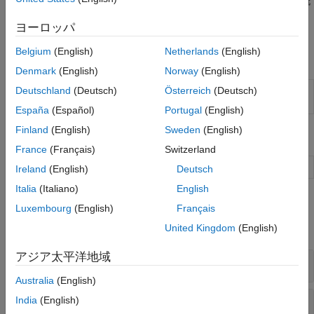
てください。方策、価値関数、アクターおよびクリティックの概
要については、
Create Actors, Critics, and Policy Objects
を参照
ヨーロッパ
してください。
Belgium
(English)
Netherlands
(English)
アプリ
Denmark
(English)
Norway
(English)
強化学習デザ
強化学習エージェントの設計、学習、および
Deutschland
(Deutsch)
Österreich
(Deutsch)
イナー
シミュレーション
España
(Español)
Portugal
(English)
Finland
(English)
Sweden
(English)
ブロック
France
(Français)
Switzerland
RL Agent
強化学習エージェント
Ireland
(English)
Deutsch
Italia
(Italiano)
English
関数
Luxembourg
(English)
Français
すべて展開する
United Kingdom
(English)
アジア太平洋地域
エージェント
Australia
(English)
エージェントのオプション
India
(English)