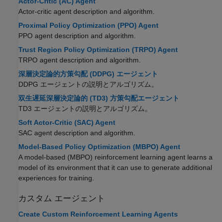
Actor-Critic (AC) Agent
Actor-critic agent description and algorithm.
Proximal Policy Optimization (PPO) Agent
PPO agent description and algorithm.
Trust Region Policy Optimization (TRPO) Agent
TRPO agent description and algorithm.
深層決定論的方策勾配 (DDPG) エージェント
DDPG エージェントの説明とアルゴリズム。
双生遅延深層決定論的 (TD3) 方策勾配エージェント
TD3 エージェントの説明とアルゴリズム。
Soft Actor-Critic (SAC) Agent
SAC agent description and algorithm.
Model-Based Policy Optimization (MBPO) Agent
A model-based (MBPO) reinforcement learning agent learns a
model of its environment that it can use to generate additional
experiences for training.
カスタム エージェント
Create Custom Reinforcement Learning Agents