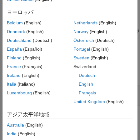
拡張機能
る変換を GPU で実行できます。
バージョン履歴
ヨーロッパ
参考
例
Belgium
(English)
Netherlands
(English)
は、
に対応するグレースケール カラ
= rgb2gray(
)
map
newmap
map
Denmark
(English)
Norway
(English)
ーマップを返します。
Deutschland
(Deutsch)
Österreich
(Deutsch)
España
(Español)
Portugal
(English)
例
Finland
(English)
Sweden
(English)
例
France
(Français)
Switzerland
すべて折りたたむ
Ireland
(English)
Deutsch
Italia
(Italiano)
English
RGB イメージをグレースケール イメージに変
Luxembourg
(English)
Français
換
United Kingdom
(English)
アジア太平洋地域
サンプルの RGB イメージを読み取り、イメージを表示しま
Australia
(English)
す。
India
(English)