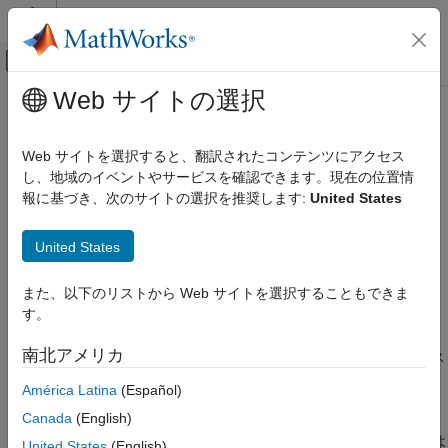
コンテンツへスキップ
MATLAB ヘルプ センター
オフキャンバス ナビゲーション メ
メインコンテンツ
Web サイトの選択
ドキュメンテーションのホーム
rgb2gray
MATLAB
Web サイトを選択すると、翻訳されたコンテンツにアクセス
グラフィックス
RGB イメージまたはカラーマップをグレースケールに変換
し、地域のイベントやサービスを確認できます。現在の位置情
イメージ
報に基づき、次のサイトの選択を推奨します:
United States
ページ内をすべて折りたたむ
rgb2gray
構文
United States
項目一覧
I = rgb2gray(RGB)
構文
また、以下のリストから Web サイトを選択することもできま
newmap = rgb2gray(map)
説明
す。
説明
例
南北アメリカ
入力引数
は、トゥルーカラー イメージ
をグレース
= rgb2gray(
)
RGB
I
RGB
ケールイメージ
に変換します。関数
は、輝度を保持
出力引数
I
rgb2gray
América Latina
(Español)
したまま色相情報と彩度情報を削除することによって、RGB イ
ヒント
Canada
(English)
メージをグレースケールに変換します。Parallel Computing
アルゴリズム
Toolbox™ がインストールされている場合は、この
によ
rgb2gray
United States
(English)