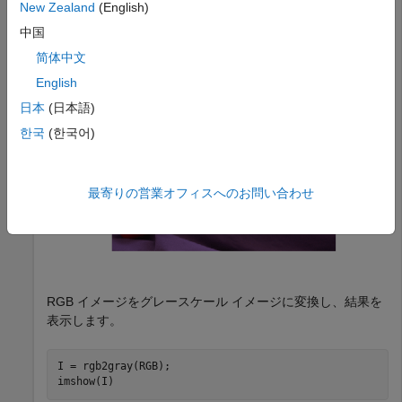
New Zealand
(English)
RGB = imread(
"peppers.png"
);

imshow(RGB)
中国
简体中文
English
日本
(日本語)
한국
(한국어)
最寄りの営業オフィスへのお問い合わせ
RGB イメージをグレースケール イメージに変換し、結果を
表示します。
I = rgb2gray(RGB);

imshow(I)