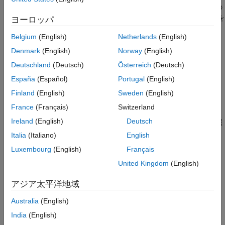
参考
れたときの特定のアクションを実装します。プロパティが入力の
データ型、サイズ、実数/複素数に依存する場合にこのメソッドを
ヨーロッパ
使用します。
Belgium
(English)
Netherlands
(English)
クラス情報
Denmark
(English)
Norway
(English)
このメソッドは
クラスの一部です。
Deutschland
(Deutsch)
Österreich
(Deutsch)
matlab.System
España
(Español)
Portugal
(English)
実行時の詳細
Finland
(English)
Sweden
(English)
は、オブジェクト名また
processInputSpecificationChangeImpl
France
(Français)
Switzerland
は
を使用して System object™ を実行しているときに呼び
step
Ireland
(English)
Deutsch
出されます。詳細については、
詳細な呼び出しシーケンス
を参照
してください。
Italia
(Italiano)
English
Luxembourg
(English)
Français
メソッドのオーサリングのヒント
United Kingdom
(English)
このメソッドでは
と設定しなければなりま
Access = protected
せん。
アジア太平洋地域
入力引数
Australia
(English)
India
(English)
すべて展開する