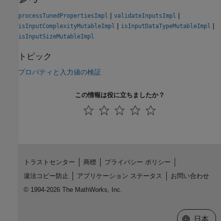
|
|
processTunedPropertiesImpl
validateInputsImpl
|
|
isInputComplexityMutableImpl
isInputDataTypeMutableImpl
isInputSizeMutableImpl
トピック
プロパティと入力値の検証
この情報は役に立ちましたか？
トラストセンター
商標
プライバシー ポリシー
違法コピー防止
アプリケーション ステータス
お問い合わせ
© 1994-2026 The MathWorks, Inc.
Web サイ
日本