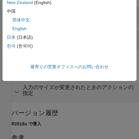
New Zealand
(English)
中国
—
System object
obj
System object
简体中文
English
—
System object への入力
input1,input2,...
日本
(日本語)
System object アルゴリズムへの入力
한국
(한국어)
例
最寄りの営業オフィスへのお問い合わせ
すべて展開する
入力のサイズが変更されたときのアクションの
指定
バージョン履歴
R2018a で導入
参考