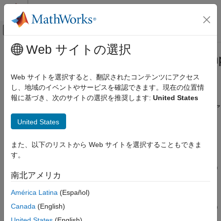
コンテンツへスキップ
MATLAB ヘルプ センター
オフキャンバス ナビゲーション メ
メインコンテンツ
Web サイトの選択
ドキュメンテーションのホーム
processInputSpecificationChangeIm
MATLAB
Web サイトを選択すると、翻訳されたコンテンツにアクセス
プログラミング
クラス:
matlab.System
し、地域のイベントやサービスを確認できます。現在の位置情
クラス
報に基づき、次のサイトの選択を推奨します:
United States
System object
入力サイズ、実数/複素数、またはデータ型が変更されたときのア
クションの実行
System object の作成
United States
processInputSpecificationChangeImpl
このページをすべて展開する
また、以下のリストから Web サイトを選択することもできま
構文
項目一覧
す。
構文
processInputSpecificationChangeImpl(obj,input,input2, ...)
南北アメリカ
説明
入力引数
説明
América Latina
(Español)
例
Canada
(English)
processInputSpecificationChangeImpl(
,
)
obj
input,input2, ...
バージョン履歴
は、入力の仕様 (データ型、サイズ、実数/複素数など) が変更さ
United States
(English)