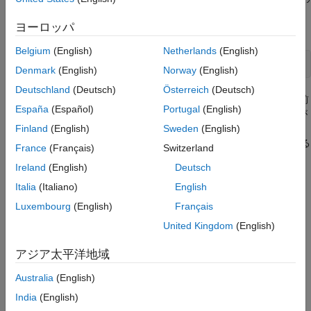
オペレーティング システム コマンドを発行することにより、
ヨーロッパ
MATLAB プログラムから行うことができます。
Belgium
(English)
Netherlands
(English)
!regsvr32 /s 
filename
.ocx
Denmark
(English)
Norway
(English)
Deutschland
(Deutsch)
Österreich
(Deutsch)
ここで、
filename
とはコントロールが入っているファイルの名前
España
(Español)
Portugal
(English)
です。プログラムでこのコマンドを使用すると、他のユーザーが
Finland
(English)
Sweden
(English)
その MATLAB プログラムを実行する際にコンピューターに登録
することで利用可能になる、カスタム コントロールを提供できる
France
(Français)
Switzerland
ようになります。
Ireland
(English)
Deutsch
参考
Italia
(Italiano)
English
Luxembourg
(English)
Français
|
|
|
|
actxserver
methods
get
events
set
United Kingdom
(English)
トピック
アジア太平洋地域
サーバーの登録
Australia
(English)
COM メソッド
India
(English)
COM イベント