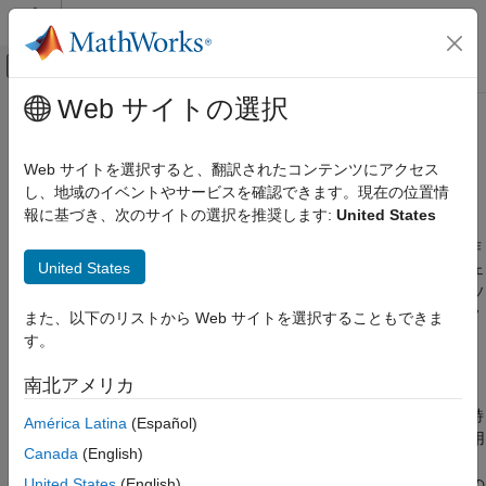
コンテンツへスキップ
MATLAB ヘルプ センター
オフキャンバス ナビゲーション メ
メインコンテンツ
Web サイトの選択
ドキュメンテーションのホーム
COM 入門
MATLAB
Web サイトを選択すると、翻訳されたコンテンツにアクセス
外部言語インターフェイス
COM オブジェクトのインスタンスの作成
し、地域のイベントやサービスを確認できます。現在の位置情
MATLAB での COM
報に基づき、次のサイトの選択を推奨します:
United States
関数
を使用して、オートメーションをサポートする
actxserver
MATLAB の COM オブジェクトの使用
®
アプリケーションで公開されるオブジェクトを MATLAB
から作
United States
成し、操作します。関数は、オブジェクトのメイン インターフェ
COM 入門
イスに
"ハンドル"
を返します。これを使ってオブジェクトのメソ
項目一覧
ッド、プロパティ、イベント、および提供される他のインターフ
また、以下のリストから Web サイトを選択することもできま
COM オブジェクトのインスタンスの作成
ェイスにアクセスします。
す。
カスタム コントロールの登録
カスタム コントロールの登録
南北アメリカ
参考
MATLAB プログラムで、たとえば自分のアプリケーション用に特
América Latina
(Español)
別に作成したコントロールのようなカスタム コントロールを使用
Canada
(English)
®
®
する場合は、その使用前に、Microsoft
Windows
オペレーティ
United States
(English)
ング システムにそれを登録しなければなりません。これは、次の