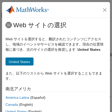
コンテンツへスキップ
MATLAB ヘルプ センター
オフキャンバス ナビゲーション メ
メインコンテンツ
Web サイトの選択
ドキュメンテーションのホーム
Bluetooth
Low Energy での通信
MATLAB
Web サイトを選択すると、翻訳されたコンテンツにアクセス
データのインポートと解析
®
Bluetooth
Low Energy 周辺デバイスからの読み取りと、そこへ
し、地域のイベントやサービスを確認できます。現在の位置情
データのインポートとエクスポート
の書き込み
報に基づき、次のサイトの選択を推奨します:
United States
ハードウェアとネットワーク通信
Bluetooth Low Energy (旧名 Bluetooth Smart) は、Bluetooth を低
電力の周辺デバイスで使用する無線通信プロトコルです。これら
カテゴリ
United States
の周辺デバイスには、フィットネス トラッカー、ヘルス モニタ
シリアルおよび USB 通信
ー、およびスマートウォッチや無線ヘッドホンなどのパーソナル
また、以下のリストから Web サイトを選択することもできま
TCP/IP 通信
電子機器が含まれます。Bluetooth Low Energy 通信のサポート
す。
®
Bluetooth 通信
は、MATLAB
の
Bluetooth 通信
インターフェイスとは異なりま
す。
Bluetooth Low Energy での通信
南北アメリカ
ハードウェア ボードとキット
Bluetooth Low Energy インターフェイスは、以下のプラットフォ
América Latina
(Español)
カメラとモバイル検出
ームでサポートされています。
ドローン
Canada
(English)
United States
(English)