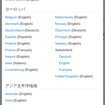
macOS
10.13 High Sierra 以降
ヨーロッパ
®
Windows
10、Version 1709 以降
Belgium
(English)
Netherlands
(English)
Bluetooth Low Energy をサポートする周辺デバイスに接続するに
Denmark
(English)
Norway
(English)
は、コンピューターに内蔵または外付けの Bluetooth 4.0 アダプ
ターが備わっている必要があります。デバイスへの接続後、
Deutschland
(Deutsch)
Österreich
(Deutsch)
MATLAB を使用してデータの読み取りや書き込みを行います。標
España
(Español)
Portugal
(English)
準とカスタム両方のサービス、特性、および記述子を扱うことが
Finland
(English)
Sweden
(English)
できます。
France
(Français)
Switzerland
Bluetooth Low Energy 通信の標準と仕様の詳細については、
Ireland
(English)
Deutsch
Bluetooth
SIG
を参照してください。
Italia
(Italiano)
English
Bluetooth 通信システムのシミュレーション、解析、およびテス
Luxembourg
(English)
Français
トを行うには、
Bluetooth Toolbox
を参照してください。
United Kingdom
(English)
関数
アジア太平洋地域
Australia
(English)
近くにある
Bluetooth
Low Energy 周辺デ
blelist
バイスのスキャン
India
(English)