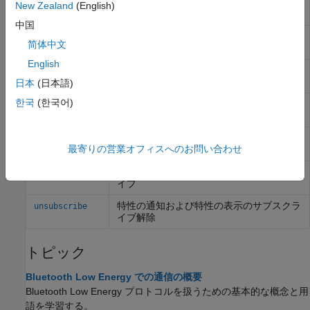
Bluetooth
Low Energy 周辺デバイスに接
ble
New Zealand
(English)
続
中国
Bluetooth
Low Energy 周辺デバイスの特
characteristic
简体中文
性にアクセス
English
Bluetooth
Low Energy 周辺デバイス上の
descriptor
記述子へのアクセス
日本
(日本語)
한국
(한국어)
Bluetooth
Low Energy 周辺デバイス上で
read
特性または記述子のデータを読み取る
Bluetooth
Low Energy 周辺デバイス上の
write
最寄りの営業オフィスへのお問い合わせ
特性または記述子にデータを書き込む
特性の通知または特性の表示のサブスクラ
subscribe
イブ
特性の通知および特性の表示のサブスクラ
unsubscribe
イブ解除
トピック
Bluetooth Low Energy での通信の概要
Bluetooth Low Energy プロトコルを扱うための基本的な概念と用
語を学習する。