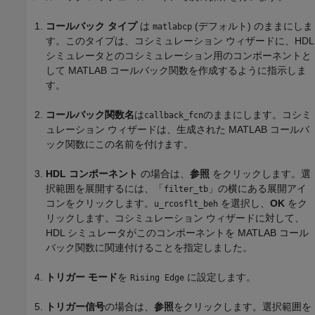
コールバック タイプ
は
(デフォルト) のままにしま
matlabcp
す。このタイプは、コシミュレーション ウィザードに、HDL
シミュレータとのコシミュレーション用のコンポーネントと
して MATLAB コールバック関数を作成するように指示しま
す。
コールバック関数名
は
のままにします。コシミ
callback_fcn
ュレーション ウィザードは、生成された MATLAB コールバ
ック関数にこの名前を付けます。
HDL コンポーネント
の場合は、
参照
をクリックします。選
択範囲を展開するには、「
」の横にある展開アイ
filter_tb
コンをクリックします。
を選択し、
OK
をク
u_rcosflt_beh
リックします。コシミュレーション ウィザードに対して、
HDL シミュレータがこのコンポーネントを MATLAB コール
バック関数に関連付けることを指定しました。
トリガー モード
を
に設定します。
Rising Edge
トリガー信号
の場合は、
参照
をクリックします。選択範囲を