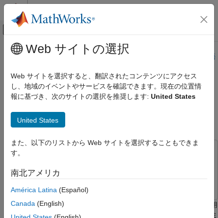
コンテンツへスキップ
MATLAB ヘルプ センター
オフキャンバス ナビゲーション メ
メインコンテンツ
Web サイトの選択
ドキュメンテーションのホーム
このページは機械翻訳を使用して翻訳されました。最新版の英語
を参照するには、ここをクリックします。
コード生成
Web サイトを選択すると、翻訳されたコンテンツにアクセス
FPGA、ASIC、および SoC 開発
し、地域のイベントやサービスを確認できます。現在の位置情
コシミュレーション ウィザードを
報に基づき、次のサイトの選択を推奨します:
United States
HDL Verifier
使用して MATLAB コンポーネント
アルゴリズム検証
関数で HDL モジュールを検証する
United States
MATLAB コシミュレーション
コシミュレーション ウィザードを使用して
また、以下のリストから Web サイトを選択することもできま
MATLAB コンポーネント関数で HDL モジュ
この例では次を使用します。
す。
ールを検証する
HDL Verifier
HDL Verifier
項目一覧
南北アメリカ
Fixed-Point Designer
Fixed-Point Designer
コシミュレーション ウィザードを起動
(MATLAB)
América Latina
(Español)
コシミュレーション ウィザードを使用して
Canada
(English)
このチュートリアルでは、
コシミュレーション ウィザード
を使用
コンポーネント関数を構成する
して、MATLAB® と HDL シミュレータ間の HDL Verifier™ コシミ
United States
(English)