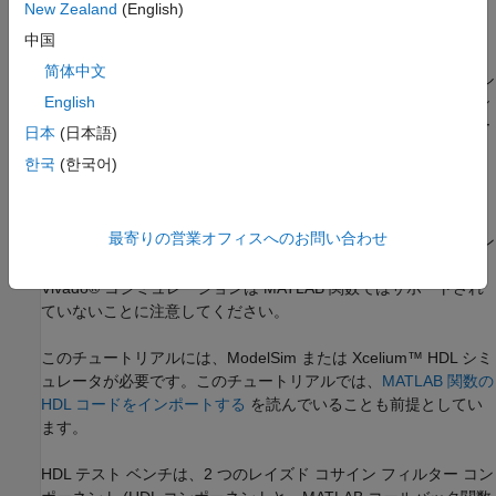
ます。テストベンチは、参照モデルの出力を HDL 実装の出力と
New Zealand
(English)
比較します。
中国
简体中文
コシミュレーション ウィザード
は、提供された Verilog ファイル
を入力として受け取ります。また、各ステップでコシミュレーシ
English
ョンを設定するために必要なユーザー入力も収集します。チュー
日本
(日本語)
トリアルの最後に、
コシミュレーション ウィザード
によって、
한국
(한국어)
HDL デザインをコンパイルする MATLAB スクリプト、コシミュ
レーション用に HDL シミュレーターを起動する MATLAB スクリ
プト、および MATLAB コールバック関数のテンプレートが生成
最寄りの営業オフィスへのお問い合わせ
されます。生成されたテンプレートを変更してレイズド コサイン
フィルターを実装した後、HDL 実装の正確性を確認できます。
Vivado® コシミュレーションは MATLAB 関数ではサポートされ
ていないことに注意してください。
このチュートリアルには、ModelSim または Xcelium™ HDL シミ
ュレータが必要です。このチュートリアルでは、
MATLAB 関数の
HDL コードをインポートする
を読んでいることも前提としてい
ます。
HDL テスト ベンチは、2 つのレイズド コサイン フィルター コン