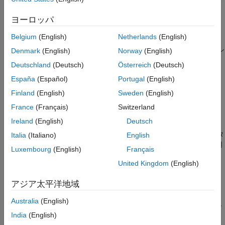
コールバック関数のカスタマイズ
ュレーションを設定するための基本的な手順について説明しま
コシミュレーションを実行して HDL 設計を
す。
ヨーロッパ
検証する
参考
Belgium
(English)
Netherlands
(English)
コシミュレーション ウィザード
は、MATLAB または Simulink®
とハードウェア記述言語 (HDL) シミュレータ間のコシミュレーシ
Denmark
(English)
Norway
(English)
ョンを設定するプロセスをガイドするグラフィカル ユーザー イ
Deutschland
(Deutsch)
Österreich
(Deutsch)
ンターフェイス (GUI) です。サポートされている HDL シミュレ
España
(Español)
Portugal
(English)
ータには、Mentor Graphics® の ModelSim® および Questa®、
Cadence Xcelium® などがあります。
Finland
(English)
Sweden
(English)
France
(Français)
Switzerland
このチュートリアルでは、MATLAB と ModelSim を使用して、
Ireland
(English)
Deutsch
Verilog® で記述されたレイズド コサイン フィルターのレジスタ
転送レベル (RTL) 設計を検証します。レイズドコサインフィルタ
Italia
(Italiano)
English
は、デジタル通信システムのパルス整形フィルタとしてよく使用
Luxembourg
(English)
Français
されます。変調パルスの入力に対して符号間干渉 (ISI) は発生し
United Kingdom
(English)
ません。
アジア太平洋地域
レイズド コサイン フィルタへの刺激を生成するために、HDL テ
スト ベンチが提供されます。HDL 実装の正確さを検証するため
Australia
(English)
に、テスト ベンチは、レイズド コサイン フィルターの参照モデ
India
(English)
ルをインスタンス化する MATLAB コールバック関数を呼び出し