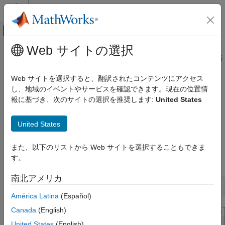
コンテンツへスキップ
MATLAB ヘルプ センター
オフキャンバス ナビゲーション メ
メインコンテンツ
Web サイトの選択
ドキュメンテーションのホーム
このページは機械翻訳を使用して翻訳されました。最新版の英語
を参照するには、ここをクリックします。
コード生成
Web サイトを選択すると、翻訳されたコンテンツにアクセス
FPGA、ASIC、および SoC 開発
し、地域のイベントやサービスを確認できます。現在の位置情
MATLAB
関数の HDL コードをイン
報に基づき、次のサイトの選択を推奨します:
United States
HDL Verifier
ポートする
アルゴリズム検証
United States
MATLAB コシミュレーション
コシミュレーションタイプ—
MATLAB
関数
MATLAB 関数の HDL コードをインポートす
また、以下のリストから Web サイトを選択することもできま
まだ行っていない場合は、
Cosimulation Wizard
を呼び出しま
る
す。
す。
項目一覧
南北アメリカ
コシミュレーションタイプ—MATLAB関数
cosimWizard
HDL ファイル - MATLAB 関数
América Latina
(Español)
HDL コンパイル - MATLAB 関数
Canada
(English)
HDL モジュール - MATLAB 関数
United States
(English)