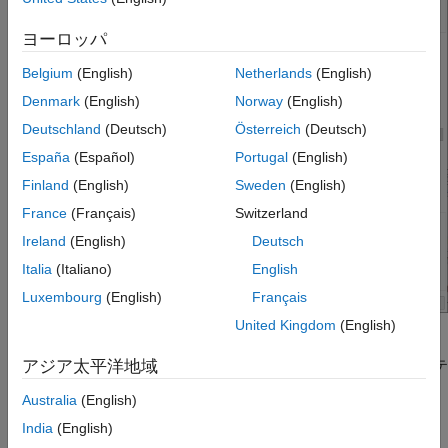
コールバックスケジュール - MATLAB 関数
スクリプト生成 - MATLAB 関数
ヨーロッパ
コンポーネントまたはテストベンチ機能を完
了する
Belgium
(English)
Netherlands
(English)
参考
Denmark
(English)
Norway
(English)
Deutschland
(Deutsch)
Österreich
(Deutsch)
España
(Español)
Portugal
(English)
Finland
(English)
Sweden
(English)
France
(Français)
Switzerland
Ireland
(English)
Deutsch
Italia
(Italiano)
English
Luxembourg
(English)
Français
United Kingdom
(English)
Cosimulation Type
ペインで、フィールド
HDL
®
cosimulation with
の
を選択して、MATLAB
関数テ
アジア太平洋地域
MATLAB
ンプレート (テスト ベンチまたはコンポーネント) を作成し
Australia
(English)
ます。
India
(English)