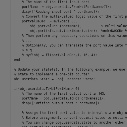
% The name of the first input port
    portName  = obj.userdata.FromHdlPortNames{1};

    disp([
'Reading input port '
 portName]);

% Convert the multi-valued logic value of the first p
    portValueDec  = mvl2dec( 
...
        obj.portvalues.(portName), 
...
      % Multi-value
        obj.portinfo.out.(portName).size);  
%#ok<NASGU> %
% Then perform any necessary operations on this value
% ...
% Optionally, you can translate the port value into f
% e.g.
% myfiobj = fi(portValueDec,1, 16, 4);
end
% Update your state(s). In the following example, we use 
% state to implement a one-bit counter
obj.userdata.State = ~obj.userdata.State;

if
(obj.userdata.ToHdlPortNum > 0)

% The name of the first output port in HDL
    portName = obj.userdata.ToHdlPortNames{1};

    disp([
'Writing output port '
 portName]);

% Assign the first port value to internal state obj.u
% Before assignment, convert decimal value to multi-v
% You can change obj.userdata.State to another other 