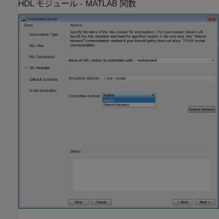
HDL モジュール -
MATLAB
関数