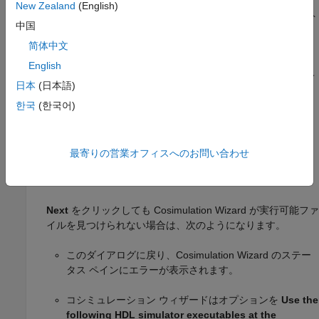
HDL Simulator
には
または
を選択しま
ModelSim
Xcelium
New Zealand
(English)
®
す。このワークフローは Vivado
シミュレータではサポート
中国
されていません。
简体中文
ファイルが
Use HDL simulator executables on the
English
system path
にある場合は、それを選択します。コシミュレ
日本
(日本語)
ーション ウィザードは、デフォルトでそれらがシステム パ
ス上にあると想定します。
한국
(한국어)
HDL シミュレータ実行ファイルがシステム パス上に
存在し
ない
場合は、
Use the following HDL simulator
最寄りの営業オフィスへのお問い合わせ
executables at the following location
を選択し、下のテ
キスト ボックスでフォルダーの場所を指定します。
Next
をクリックしても
Cosimulation Wizard
が実行可能ファ
イルを見つけられない場合は、次のようになります。
このダイアログに戻り、
Cosimulation Wizard
のステー
タス ペインにエラーが表示されます。
コシミュレーション ウィザードはオプションを
Use the
following HDL simulator executables at the