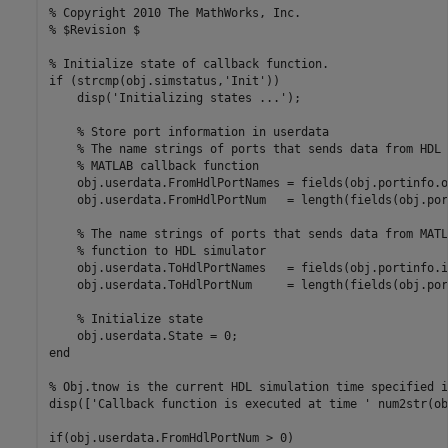
% Copyright 2010 The MathWorks, Inc.
% $Revision $
% Initialize state of callback function.
if
 (strcmp(obj.simstatus,
'Init'
))

    disp(
'Initializing states ...'
);

% Store port information in userdata
% The name strings of ports that sends data from HDL 
% MATLAB callback function
    obj.userdata.FromHdlPortNames = fields(obj.portinfo.ou
    obj.userdata.FromHdlPortNum   = length(fields(obj.por
% The name strings of ports that sends data from MATL
% function to HDL simulator
    obj.userdata.ToHdlPortNames   = fields(obj.portinfo.in
    obj.userdata.ToHdlPortNum     = length(fields(obj.por
% Initialize state
end
% Obj.tnow is the current HDL simulation time specified i
disp([
'Callback function is executed at time '
 num2str(ob
if
(obj.userdata.FromHdlPortNum > 0)
