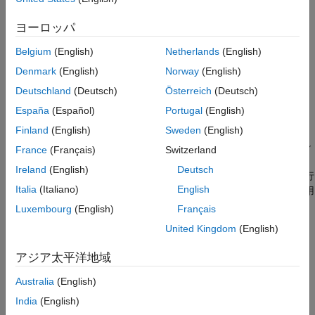
ガイドライン ID
ヨーロッパ
3.2.1
Belgium
(English)
Netherlands
(English)
重大度
Denmark
(English)
Norway
(English)
情報
Deutschland
(Deutsch)
Österreich
(Deutsch)
説明
España
(Español)
Portugal
(English)
Finland
(English)
Sweden
(English)
多くの場合、コード ジェネレーターは、クロック レートより実
行速度が遅い領域にレジスタを導入します。さらなるレイテンシ
France
(Français)
Switzerland
を回避したり、最小限にするために、クロック レート パイプラ
Ireland
(English)
Deutsch
インを使用して、これらのレジスタを高速クロック レートで実行
Italia
(Italiano)
English
できます。次の最適化では、クロックレート パイプラインを使用
できます。
Luxembourg
(English)
Français
United Kingdom
(English)
入力および出力パイプライン
アジア太平洋地域
Sqrt
および
Reciprocal
といった複雑な数学演算子などのマ
ルチサイクル ブロックの実装
Australia
(English)
India
(English)
浮動小数点ライブラリのマッピング