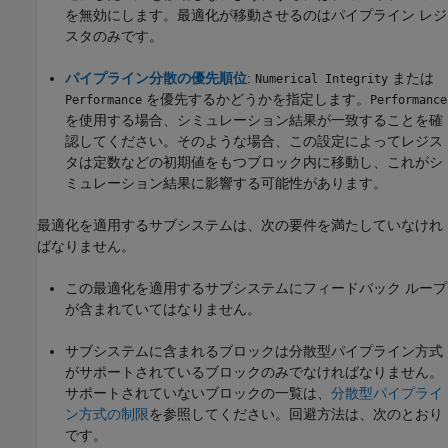
を無効にします。最適化が移動させるのはパイプライン レジ
スタのみです。
パイプライン分散の優先順位
:
または
Numerical Integrity
を優先するかどうかを指定します。
Performance
Performance
を使用する場合、シミュレーション結果が一致することを確
認してください。そのような場合、この設定によってレジス
タは定数などの初期値をもつブロック内に移動し、これがシ
ミュレーション結果に影響する可能性があります。
最適化を適用するサブシステムは、次の要件を満たしていなけれ
ばなりません。
この最適化を適用するサブシステムにフィードバック ループ
が含まれていてはなりません。
サブシステムに含まれるブロックは分散型パイプライン方式
がサポートされているブロックのみでなければなりません。
サポートされていないブロックの一覧は、
分散型パイプライ
ン方式の制限
を参照してください。回避方法は、次のとおり
です。