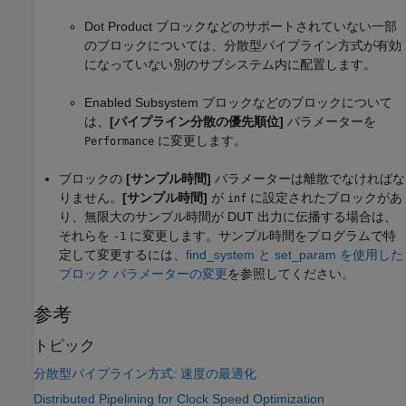
Dot Product
ブロックなどのサポートされていない一部
のブロックについては、分散型パイプライン方式が有効
になっていない別のサブシステム内に配置します。
Enabled Subsystem
ブロックなどのブロックについて
は、
[パイプライン分散の優先順位]
パラメーターを
に変更します。
Performance
ブロックの
[サンプル時間]
パラメーターは離散でなければな
りません。
[サンプル時間]
が
に設定されたブロックがあ
inf
り、無限大のサンプル時間が DUT 出力に伝播する場合は、
それらを
に変更します。サンプル時間をプログラムで特
-1
定して変更するには、
find_system と set_param を使用した
ブロック パラメーターの変更
を参照してください。
参考
トピック
分散型パイプライン方式: 速度の最適化
Distributed Pipelining for Clock Speed Optimization