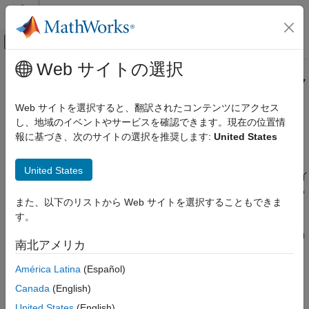
コンテンツへスキップ
MATLAB ヘルプ センター
オフキャンバス ナビゲーション メ
メインコンテンツ
Web サイトの選択
ドキュメンテーションのホーム
分散型パイプライン方式とクロック
コード生成
レート パイプラインのガイドライ
Web サイトを選択すると、翻訳されたコンテンツにアクセス
FPGA、ASIC、および SoC 開発
ン
し、地域のイベントやサービスを確認できます。現在の位置情
報に基づき、次のサイトの選択を推奨します:
United States
HDL Coder
Simulink からの HDL コード生成
特定のブロック実装を指定したり、特定の設定を使用する場合、
United States
HDL モデリング ガイドライン
コード ジェネレーターはレジスタを導入します。次のガイドライ
ンは、これらのレジスタの詳細と設計のタイミングを最適化する
速度と面積の最適化に関するガイドライン
また、以下のリストから Web サイトを選択することもできま
ためのレジスタの使用方法を示します。
す。
分散型パイプライン方式とクロックレート
パイプラインのガイドライン
各ガイドラインに準拠要件のレベルを示す重大度レベルが割り当
南北アメリカ
項目一覧
てられています。詳細については、
HDL モデリング ガイドライ
ンの重大度レベル
を参照してください。
クロックレート パイプラインのガイドライ
América Latina
(Español)
ン
Canada
(English)
クロックレート パイプラインのガイドライン
分散型パイプライン方式の推奨設定
United States
(English)
参考