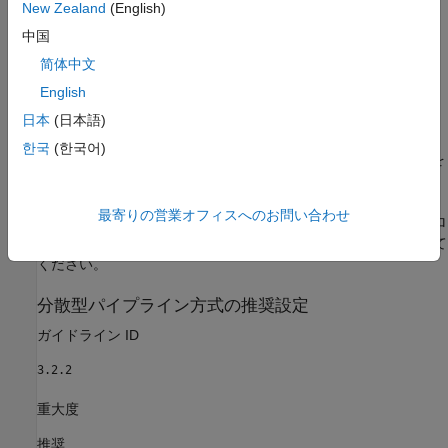
New Zealand
(English)
遅延の均衡化
中国
简体中文
リソース共有とストリーミング
English
複数の階層をもつ設計では、特定のシステムレベルの最適化 (共
日本
(日本語)
有や分散型パイプライン方式など) を実行する場合は、最上位の
한국
(한국어)
サブシステムで HDL ブロック プロパティ
[FlattenHierarchy]
を
有効にすることを推奨します。
最寄りの営業オフィスへのお問い合わせ
クロックレート パイプラインおよびこの最適化の障壁となるブロ
ックの詳細については、
クロックレート パイプライン
を参照して
ください。
分散型パイプライン方式の推奨設定
ガイドライン ID
3.2.2
重大度
推奨