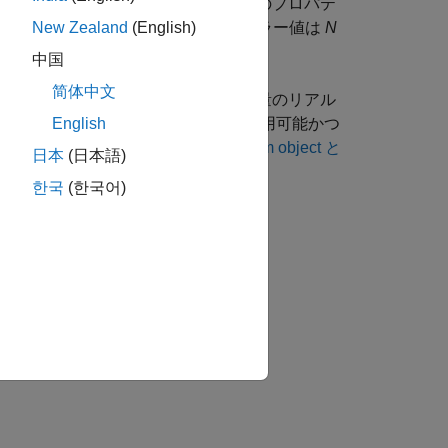
は出力でのチャネル数です。これらのプロパテ
のプロパティに対して指定されたスカラー値は
N
New Zealand
(English)
中国
简体中文
成します。ただ、オブジェクトは大量のリアル
ることができます。関数は、すぐに利用可能かつ
English
します。両者の比較については、
System object と
日本
(日本語)
한국
(한국어)
す。
てください。