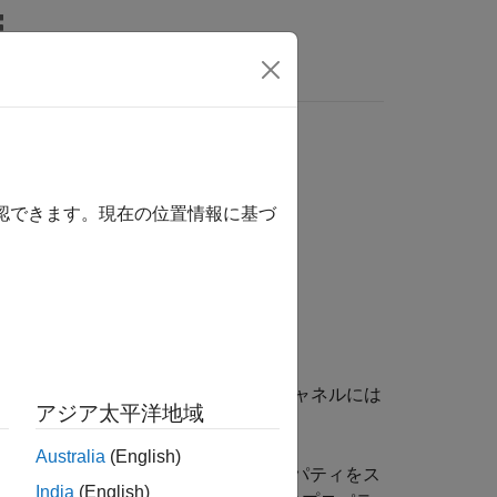
MATLAB Answers
は、ここをクリックします。
確認できます。現在の位置情報に基づ
ャネルの正弦波信号を生成します。各出力チャネルには
アジア太平洋地域
Australia
(English)
cy
プロパティおよび
PhaseOffset
プロパティをス
India
(English)