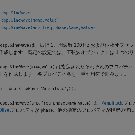
 dsp.SineWave
 dsp.SineWave(Name,Value)
 dsp.SineWave(amp,freq,phase,Name,Value)
は、振幅 1、周波数 100 Hz および位相オフ
dsp.SineWave
作成します。既定の設定では、正弦波オブジェクトは 1 つの
は指定されたそれぞれのプロパティ
dsp.SineWave(
)
Name,Value
トを作成します。各プロパティ名を一重引用符で囲みます。
e = dsp.SineWave('Amplitude',2);
は、
Amplitude
プロ
dsp.SineWave(amp,freq,phase,
)
Name,Value
ffset
プロパティが
、他の指定のプロパティが指定の値に
phase