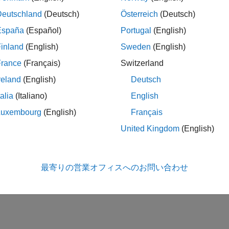
または長さが
N
のベクトルにすることができます。ここで、
N
なくとも 1 つを長さが
N
のベクトルとして指定する場合、他
Deutschland
(Deutsch)
Österreich
(Deutsch)
ャネルに対して適用されます。
España
(Español)
Portugal
(English)
inland
(English)
Sweden
(English)
オブジェクトと
関数はどちらも離散正弦波信号を生
neWave
sin
 データ ストリームを処理し、システム状態を自動的に処理す
France
(Français)
Switzerland
ム状態を処理できないデータに対して 1 回限りの計算を実行
reland
(English)
Deutsch
AB 関数
を参照してください。
talia
(Italiano)
English
間正弦波信号を生成するには、次のようにします。
Luxembourg
(English)
Français
United Kingdom
(English)
オブジェクトを作成し、そのプロパティを設定しま
p.SineWave
数と同様に、引数を指定してオブジェクトを呼び出します。
最寄りの営業オフィスへのお問い合わせ
em object の機能の詳細については、
System object とは
を参照し