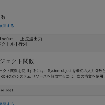
引数
展開する
— 正弦波出力
ineOut
ベクトル | 行列
ジェクト関数
ェクト関数を使用するには、System object を最初の入力
em object のシステム リソースを解放するには、次の構文を使
ase(obj)
展開する