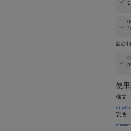
1
O
'
固定小
C
n
使用
構文
sineOu
説明
sineOut