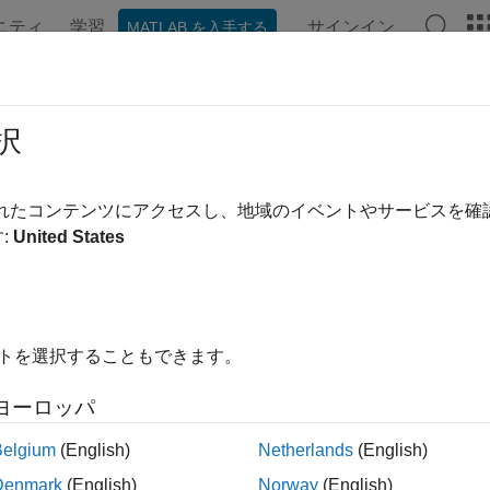
ニティ
学習
サインイン
MATLAB を入手する
ンテーション
例
関数
ブロック
アプリ
ビデオ
択
ージの内容は最新ではありません。最新版の英語を参照するに
.SineWave
されたコンテンツにアクセスし、地域のイベントやサービスを
:
United States
弦波の生成
ージをすべて展開する
イトを選択することもできます。
System object™ は実数または複素数のマルチチ
neWave
ヨーロッパ
た振幅と周波数および位相があります。
Belgium
(English)
Netherlands
(English)
弦波および複素正弦波ともに、
Amplitude
プロパティ、
Frequen
Denmark
(English)
Norway
(English)