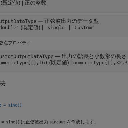
(既定値) |
正の整数
—
正弦波出力のデータ型
utputDataType
(既定値) |
|
double'
'single'
'Custom'
数点プロパティ
—
出力の語長と小数部の長さ
ustomOutputDataType
(既定値) |
umerictype([],16)
numerictype([],32,3
法
t = sine()
は正弦波出力
を作成します。
= sine()
sineOut