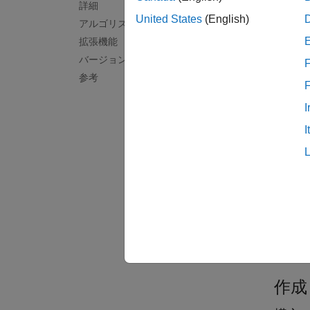
カラー
詳細
ィの少
United States
(English)
アルゴリズム
の各チ
拡張機能
バージョン履歴
F
dsp.Si
参考
タイム
システ
I
MATL
I
離散時
ds
関
Syst
作成