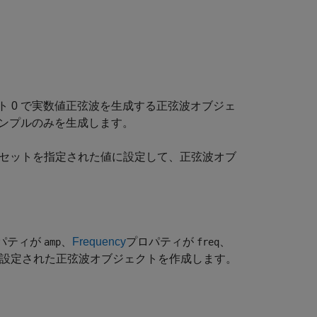
セット 0 で実数値正弦波を生成する正弦波オブジェ
サンプルのみを生成します。
 セットを指定された値に設定して、正弦波オブ
パティが
、
Frequency
プロパティが
、
amp
freq
設定された正弦波オブジェクトを作成します。