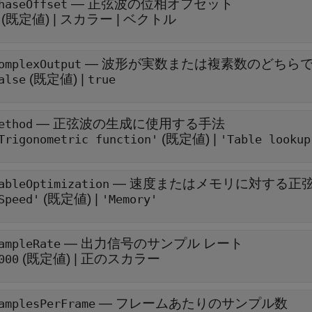
—
正弦波の位相オフセット
haseOffset
(既定値) |
スカラー
|
ベクトル
—
波形が実数または複素数のどちら
omplexOutput
(既定値) |
alse
true
—
正弦波の生成に使用する手法
ethod
(既定値) |
Trigonometric function'
'Table lookup
—
速度またはメモリに対する正
ableOptimization
(既定値) |
Speed'
'Memory'
—
出力信号のサンプル レート
ampleRate
(既定値) |
正のスカラー
000
—
フレームあたりのサンプル数
amplesPerFrame