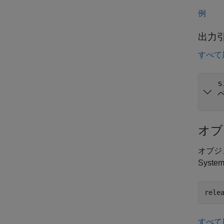
例
出力
すべて
s
オブ
オブジ
Syst
rele
すべて