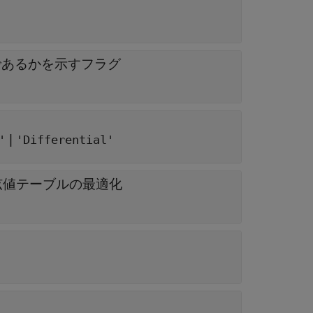
であるかを示すフラグ
|
'
'Differential'
弦値テーブルの最適化