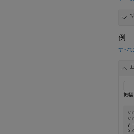
す
例
すべて
振幅
si
si
y 
pl