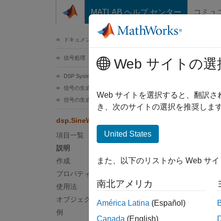
コンテンツへスキップ
MATLAB ヘルプ センター
コミュ
ドキュメ
ドキュメンテーションのホーム
信号処理
Web サイトの選
このペ
DSP System Toolbox
dsp
信号の生成、操作および解析
Web サイトを選択すると、翻訳
信号の生成
き、次のサイトの選択を推奨します
離散正
dsp.SineWave
United States
項目一覧
このペ
説明
説明
また、以下のリストから Web サ
作成
プロパティ
dsp.Si
南北アメリカ
使用法
独立し
オブジェクト関数
América Latina
(Español)
実数正
例
Canada
(English)