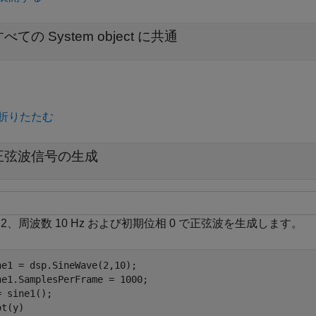
べての System object に共通
折りたたむ
正弦波信号の生成
 2、周波数 10 Hz および初期位相 0 で正弦波を生成します。
ne1 = dsp.SineWave(2,10);

ne1.SamplesPerFrame = 1000;

= sine1();

ot(y)