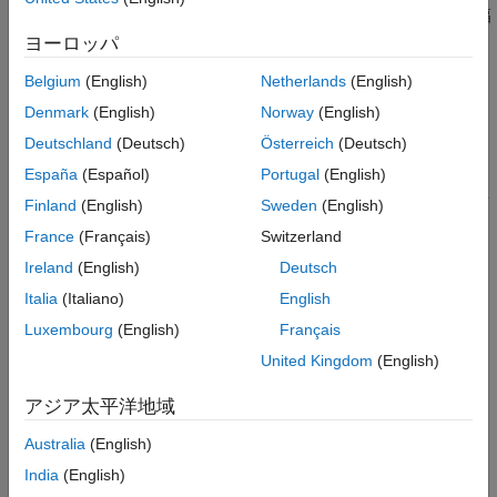
が SISO モデルの場合、ピーク ゲインは周波数応答振幅
sys
参照
の最大値になります。
ヨーロッパ
バージョン履歴
参考
Belgium
(English)
Netherlands
(English)
が MIMO モデルの場合、ピーク ゲインは
の周波数
sys
sys
応答 2 ノルム (周波数全体での最大特異値) の最大値になり
Denmark
(English)
Norway
(English)
ます。この量は
の
L
ノルムとも呼ばれ、安定したシス
sys
∞
Deutschland
(Deutsch)
Österreich
(Deutsch)
テムの
H
ノルムと同じになります (
を参照)。
norm
∞
España
(Español)
Portugal
(English)
が調整可能な、または不確かなパラメーターをもつモデ
sys
Finland
(English)
Sweden
(English)
ルである場合、
は
の現在の値、またはノミ
getPeakGain
sys
France
(Français)
Switzerland
ナル値のピーク ゲインを評価します。
Ireland
(English)
Deutsch
がモデル配列の場合、
は
sys
getPeakGain
gpeak(k) =
Italia
(Italiano)
English
の
と同じサイズの配列を返し
getPeakGain(sys(:,:,k))
sys
Luxembourg
(English)
Français
ます。
United Kingdom
(English)
例
アジア太平洋地域
は相対的な精度が
の
の
= getPeakGain(
,
)
tol
sys
gpeak
sys
tol
Australia
(English)
ピーク ゲインを返します。
India
(English)