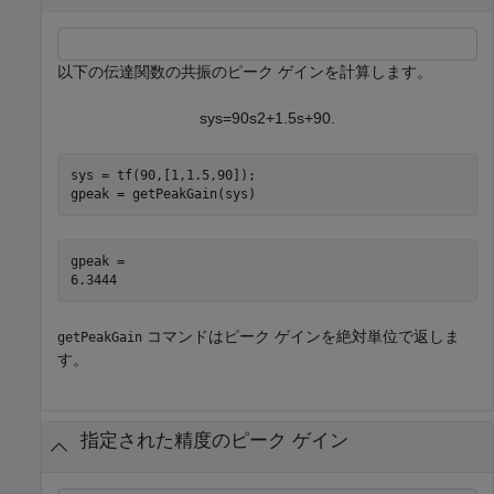
以下の伝達関数の共振のピーク ゲインを計算します。
s
y
s
=
9
0
s
2
+
1
.
5
s
+
9
0
.
sys = tf(90,[1,1.5,90]);

gpeak = getPeakGain(sys)
gpeak = 

コマンドはピーク ゲインを絶対単位で返しま
getPeakGain
す。
指定された精度のピーク ゲイン