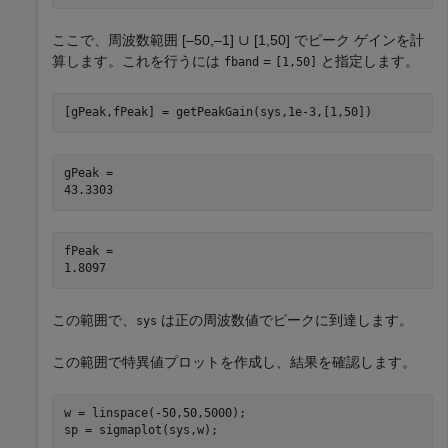
ここで、周波数範囲 [–50,–1] ∪ [1,50] でピーク ゲインを計
算します。これを行うには
=
と指定します。
fband
[1,50]
[gPeak,fPeak] = getPeakGain(sys,1e-3,[1,50])
gPeak = 

fPeak = 

この範囲で、
は正の周波数値でピークに到達します。
sys
この範囲で特異値プロットを作成し、結果を確認します。
w = linspace(-50,50,5000);

sp = sigmaplot(sys,w);