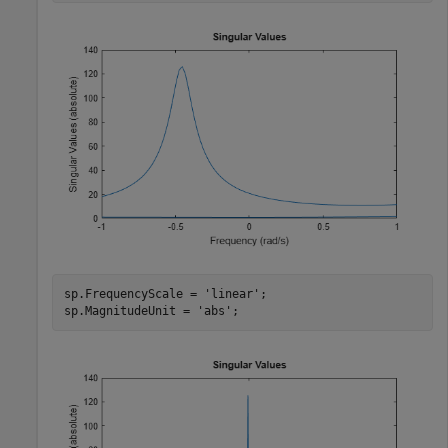
sp.FrequencyScale = 
'linear'
;

sp.MagnitudeUnit = 
'abs'
;