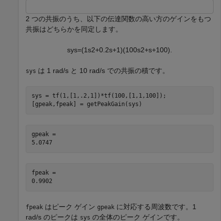
2 つの共振のうち、以下の伝達関数の高い方のゲインをもつ
共振はどちらかを同定します。
s
y
s
=
(
1
s
2
+
0
.
2
s
+
1
)
(
1
0
0
s
2
+
s
+
1
0
0
)
.
は 1 rad/s と 10 rad/s での共振の積です。
sys
sys = tf(1,[1,.2,1])*tf(100,[1,1,100]);

[gpeak,fpeak] = getPeakGain(sys)
gpeak = 

fpeak = 

はピーク ゲイン
に対応する周波数です。1
fpeak
gpeak
rad/s のピークは
の全体のピーク ゲインです。
sys