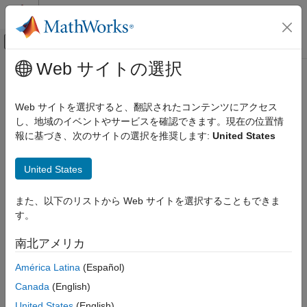
コンテンツへスキップ
MATLAB ヘルプ センター
オフキャンバス ナビゲーション メ
メインコンテンツ
Web サイトの選択
ドキュメンテーションのホーム
getPeakGain
制御システム
Web サイトを選択すると、翻訳されたコンテンツにアクセス
動的システム周波数応答のピーク ゲイン
し、地域のイベントやサービスを確認できます。現在の位置情
Control System Toolbox
報に基づき、次のサイトの選択を推奨します:
United States
線形解析
ページ内をすべて折りたたむ
時間領域および周波数領域解析
構文
United States
getPeakGain
gpeak = getPeakGain(sys)
また、以下のリストから Web サイトを選択することもできま
項目一覧
gpeak = getPeakGain(sys,tol)
す。
構文
gpeak = getPeakGain(sys,tol,fband)
[gpeak,fpeak] = getPeakGain(
___
)
説明
南北アメリカ
説明
例
América Latina
(Español)
入力引数
は、動的システム モデル
のピー
= getPeakGain(
)
sys
gpeak
sys
出力引数
Canada
(English)
ク入力/出力ゲインを絶対単位で返します。
アルゴリズム
United States
(English)