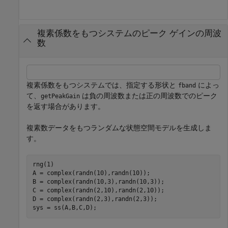
複素係数をもつシステムのピーク ゲインの周波
数
複素係数をもつシステムでは、指定する形状と
によっ
fband
て、
は負の周波数または正の周波数でのピーク
getPeakGain
を返す場合があります。
複素数データをもつランダムな状態空間モデルを生成しま
す。
rng(1)

A = complex(randn(10),randn(10));

B = complex(randn(10,3),randn(10,3));

C = complex(randn(2,10),randn(2,10));

D = complex(randn(2,3),randn(2,3));

sys = ss(A,B,C,D);