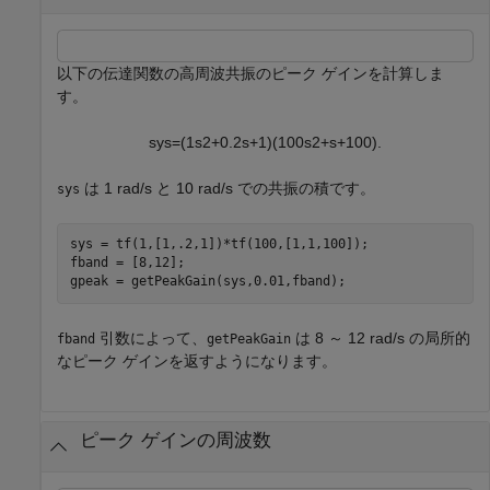
以下の伝達関数の高周波共振のピーク ゲインを計算しま
す。
s
y
s
=
(
1
s
2
+
0
.
2
s
+
1
)
(
1
0
0
s
2
+
s
+
1
0
0
)
.
は 1 rad/s と 10 rad/s での共振の積です。
sys
sys = tf(1,[1,.2,1])*tf(100,[1,1,100]);

fband = [8,12];

gpeak = getPeakGain(sys,0.01,fband);
引数によって、
は 8 ～ 12 rad/s の局所的
fband
getPeakGain
なピーク ゲインを返すようになります。
ピーク ゲインの周波数