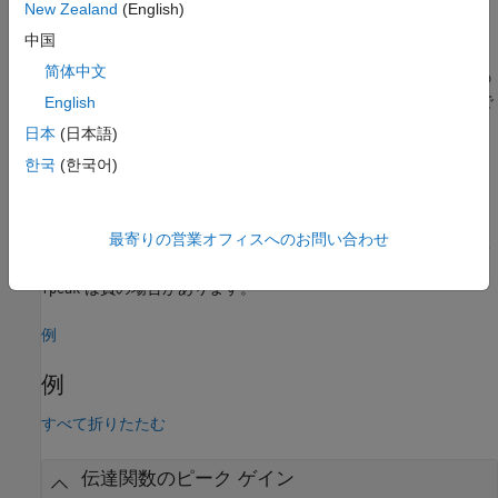
例
New Zealand
(English)
中国
は、周波数範囲
=
= getPeakGain(
,
,
)
fband
gpeak
sys
tol
fband
简体中文
(
0 ≤
<
) のピーク ゲインを返します。この
[fmin,fmax]
fmin
fmax
構文は、複素係数をもつモデルについて
の帯域で
English
[–fmax,–fmin]
の負の周波数も考慮しています。
日本
(日本語)
한국
(한국어)
例
もまた、ゲインがピーク値
[
,
] = getPeakGain(
___
)
gpeak
fpeak
最寄りの営業オフィスへのお問い合わせ
に達する周波数
を返し、上記構文の任意の入力引数
gpeak
fpeak
を含めることができます。複素係数をもつシステムについては、
は負の場合があります。
fpeak
例
例
すべて折りたたむ
伝達関数のピーク ゲイン