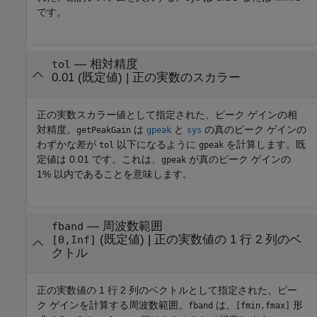
です。
—
相対精度
tol
0.01
(既定値) |
正の実数のスカラー
正の実数スカラー値として指定された、ピーク ゲインの相
対精度。
は
と
の真のピーク ゲインの
getPeakGain
gpeak
sys
わずかな差が
以下になるように
を計算します。既
tol
gpeak
定値は 0.01 です。これは、
が真のピーク ゲインの
gpeak
1% 以内であることを意味します。
—
周波数範囲
fband
(既定値) |
正の実数値の 1 行 2 列のベ
[0,Inf]
クトル
正の実数値の 1 行 2 列のベクトルとして指定された、ピー
ク ゲインを計算する周波数範囲。
は、
形
fband
[fmin,fmax]