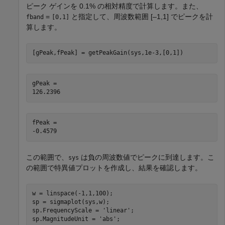
ピーク ゲインを 0.1% の相対精度で計算します。また、
=
と指定して、周波数範囲 [–1,1] でピークを計
fband
[0,1]
算します。
[gPeak,fPeak] = getPeakGain(sys,1e-3,[0,1])
gPeak = 

fPeak = 

この範囲で、
は負の周波数値でピークに到達します。こ
sys
の範囲で特異値プロットを作成し、結果を確認します。
w = linspace(-1,1,100);

sp = sigmaplot(sys,w);

sp.FrequencyScale = 
'linear'
;

sp.MagnitudeUnit = 
'abs'
;