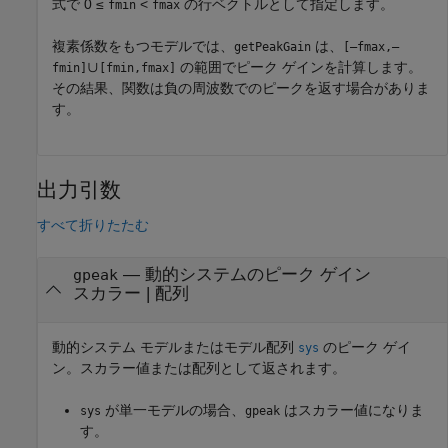
式で
0 ≤
<
の行ベクトルとして指定します。
fmin
fmax
複素係数をもつモデルでは、
は、
getPeakGain
[–fmax,–
∪
の範囲でピーク ゲインを計算します。
fmin]
[fmin,fmax]
その結果、関数は負の周波数でのピークを返す場合がありま
す。
出力引数
すべて折りたたむ
— 動的システムのピーク ゲイン
gpeak
スカラー | 配列
動的システム モデルまたはモデル配列
のピーク ゲイ
sys
ン。スカラー値または配列として返されます。
が単一モデルの場合、
はスカラー値になりま
sys
gpeak
す。