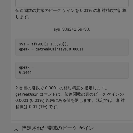
伝達関数の共振のピーク ゲインを 0.01% の相対精度で計算
します。
s
y
s
=
9
0
s
2
+
1
.
5
s
+
9
0
.
sys = tf(90,[1,1.5,90]);

gpeak = getPeakGain(sys,0.0001)
gpeak = 

2 番目の引数で 0.0001 の相対精度を指定します。
コマンドは、伝達関数の真のピーク ゲインの
getPeakGain
0.0001 (0.01%) 以内にある値を返します。既定では、相対
精度は 0.01 (1%) です。
指定された帯域のピーク ゲイン