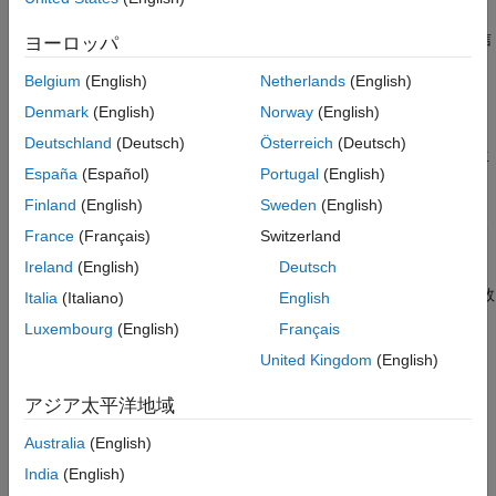
号の復号化を試みます。
はコードワード長、
はメッセージ長
n
k
参照
です。出力
は、復号化されたリード・ソロモン符号化信
decoded
ヨーロッパ
バージョン履歴
号です。
参考
Belgium
(English)
Netherlands
(English)
例
Denmark
(English)
Norway
(English)
Deutschland
(Deutsch)
Österreich
(Deutsch)
は、値が 0 でない符号の生
= rsdec(
,
,
,
)
decoded
code
n
k
genpoly
España
(Español)
Portugal
(English)
成多項式を指定します。
Finland
(English)
Sweden
(English)
は、
内のパリティ シンボ
decoded = rsdec(
___
,
)
code
paritypos
France
(Français)
Switzerland
ルの位置を指定します。
Ireland
(English)
Deutsch
は、さらに訂正された誤りの数
[
,
] = rsdec(
___
)
decoded
cnumerr
Italia
(Italiano)
English
を列ベクトルとして返します。
Luxembourg
(English)
Français
United Kingdom
(English)
は、さらに訂正後の
[
,
,
] = rsdec(
___
)
decoded
cnumerr
ccode
を返します。
code
アジア太平洋地域
例
Australia
(English)
India
(English)
すべて折りたたむ