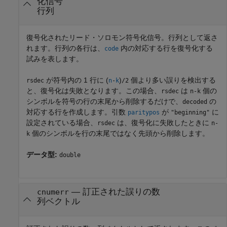
化信号
行列
復号化されたリード・ソロモン符号化信号。行列として返さ
れます。行列の各行は、
内の対応する行を復号化する
code
試みを表します。
が符号内の 1 行に (
)
個より多い誤りを検出する
rsdec
n
-
k
/2
と、復号化は失敗となります。この場合、
は
個の
rsdec
n
-
k
シンボルを符号の行の末尾から削除するだけで、
の
decoded
対応する行を作成します。引数
が
に
paritypos
"beginning"
設定されている場合、
は、復号化に失敗したときに
rsdec
n
-
個のシンボルを行の末尾ではなく先頭から削除します。
k
データ型:
double
— 訂正された誤りの数
cnumerr
列ベクトル