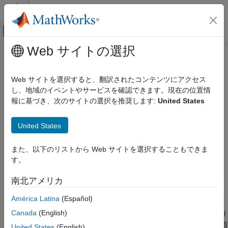
コンテンツへスキップ
MATLAB ヘルプ センター
オフキャンバス ナビゲーション メ
メインコンテンツ
Web サイトの選択
ドキュメンテーションのホーム
rsdec
無線通信
Web サイトを選択すると、翻訳されたコンテンツにアクセス
リード・ソロモン復号化器
し、地域のイベントやサービスを確認できます。現在の位置情
Communications Toolbox
報に基づき、次のサイトの選択を推奨します:
United States
PHY コンポーネント
ページ内をすべて折りたたむ
誤りの検出と訂正
構文
United States
rsdec
decoded = rsdec(code,n,k)
また、以下のリストから Web サイトを選択することもできま
項目一覧
decoded = rsdec(code,n,k,genpoly)
す。
構文
decoded = rsdec(
___
,paritypos)
[decoded,cnumerr] = rsdec(
___
)
説明
南北アメリカ
[decoded,cnumerr,ccode] = rsdec(
___
)
例
説明
América Latina
(Español)
入力引数
出力引数
Canada
(English)
は、狭義の生成多項式による [
,
] リ
= rsdec(
,
,
)
n
k
decoded
code
n
k
アルゴリズム
ード・ソロモン復号化プロセスを使用して、
内の受信した信
code
United States
(English)