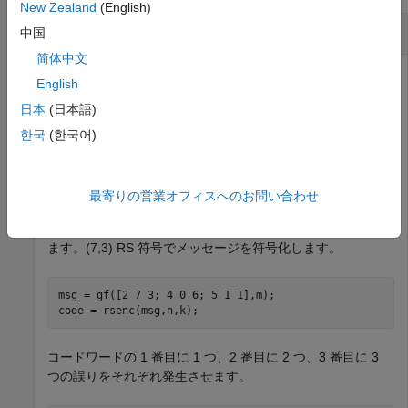
New Zealand
(English)
リード・ソロモン復号化
中国
简体中文
English
RS 符号パラメーターを設定します。
日本
(日本語)
한국
(한국어)
m = 3;                   
% Number of bits per symbol
n = 2^m-1;               
% Codeword length
k = 3;                   
% Message length
最寄りの営業オフィスへのお問い合わせ
3 ビット シンボルで構成されるコードワードを 3 つ生成し
ます。(7,3) RS 符号でメッセージを符号化します。
msg = gf([2 7 3; 4 0 6; 5 1 1],m);

code = rsenc(msg,n,k);
コードワードの 1 番目に 1 つ、2 番目に 2 つ、3 番目に 3
つの誤りをそれぞれ発生させます。