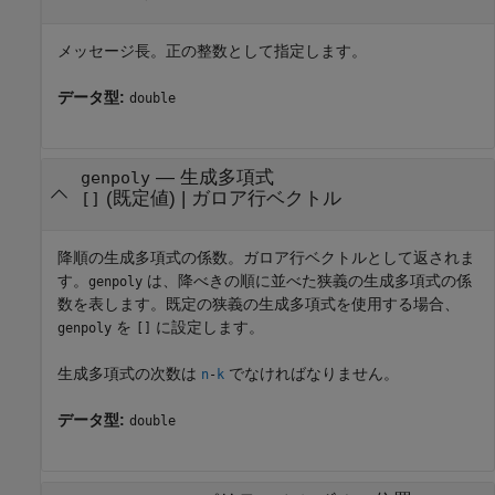
メッセージ長。正の整数として指定します。
データ型:
double
—
生成多項式
genpoly
(既定値) |
ガロア行ベクトル
[]
降順の生成多項式の係数。ガロア行ベクトルとして返されま
す。
は、降べきの順に並べた狭義の生成多項式の係
genpoly
数を表します。既定の狭義の生成多項式を使用する場合、
を
に設定します。
genpoly
[]
生成多項式の次数は
でなければなりません。
n
-
k
データ型:
double