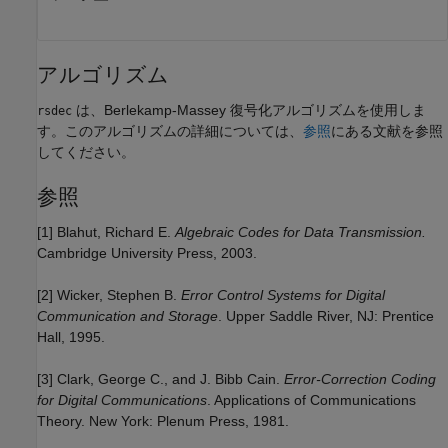
アルゴリズム
は、Berlekamp-Massey 復号化アルゴリズムを使用しま
rsdec
す。このアルゴリズムの詳細については、
参照
にある文献を参照
してください。
参照
[1]
Blahut, Richard E.
Algebraic Codes for Data Transmission.
Cambridge University Press, 2003.
[2]
Wicker, Stephen B.
Error Control Systems for Digital
Communication and Storage
. Upper Saddle River, NJ: Prentice
Hall, 1995.
[3]
Clark, George C., and J. Bibb Cain.
Error-Correction Coding
for Digital Communications
. Applications of Communications
Theory. New York: Plenum Press, 1981.