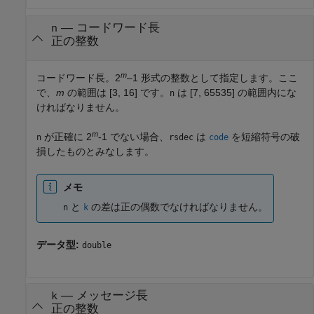
—
コードワード長
n
正の整数
m
コードワード長。2
–1 形式の整数として指定します。ここ
で、
m
の範囲は [3, 16] です。
は [7, 65535] の範囲内にな
n
ければなりません。
m
が正確に 2
-1 でない場合、
は
を短縮符号の破
n
rsdec
code
損したものとみなします。
メモ
と
の差は正の偶数でなければなりません。
n
k
データ型:
double
—
メッセージ長
k
正の整数