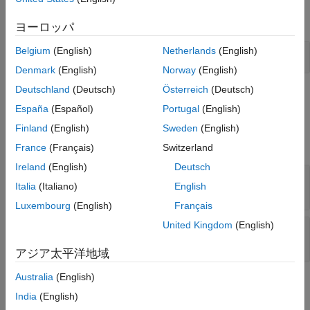
すべて展開する
ヨーロッパ
Belgium
(English)
Netherlands
(English)
QPSK 信号への複素位相シフトの適用
Denmark
(English)
Norway
(English)
Deutschland
(Deutsch)
Österreich
(Deutsch)
端子
España
(Español)
Portugal
(English)
入力
Finland
(English)
Sweden
(English)
すべて展開する
France
(Français)
Switzerland
Ireland
(English)
Deutsch
In
—
入力信号
Italia
(Italiano)
English
スカラー | 列ベクトル | 行列
Luxembourg
(English)
Français
United Kingdom
(English)
Ph
—
位相シフト
スカラー | 列ベクトル | 行列
アジア太平洋地域
Australia
(English)
出力
India
(English)
すべて展開する