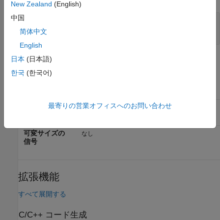
New Zealand
(English)
中国
Out1
—
位相シフトした信号
スカラー | 列ベクトル | 行列
简体中文
English
日本
(日本語)
ブロックの特性
한국
(한국어)
データ型
|
double
single
最寄りの営業オフィスへのお問い合わせ
多次元信号
なし
可変サイズの
なし
信号
拡張機能
すべて展開する
C/C++ コード生成