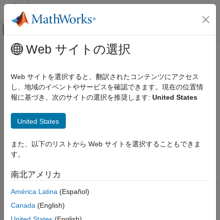
コンテンツへスキップ
MATLAB ヘルプ センター
オフキャンバス ナビゲーション メ
メインコンテンツ
Web サイトの選択
ドキュメンテーションのホーム
Complex Phase Shift
無線通信
Web サイトを選択すると、翻訳されたコンテンツにアクセス
複素信号への複素位相シフトの適用
し、地域のイベントやサービスを確認できます。現在の位置情
Communications Toolbox
報に基づき、次のサイトの選択を推奨します:
United States
RF 成分のモデル化
このページをすべて展開する
Complex Phase Shift
ライブラリ:
United States
Communications Toolbox / Utility Blocks
項目一覧
また、以下のリストから Web サイトを選択することもできま
説明
説明
す。
例
端子
Complex Phase Shift ブロックは、複素位相シフトを複素信号に
南北アメリカ
ブロックの特性
適用します。このブロックは、対応する要素のそれぞれのペアを
América Latina
(Español)
拡張機能
独立して処理します。
バージョン履歴
Canada
(English)
例
参考
United States
(English)