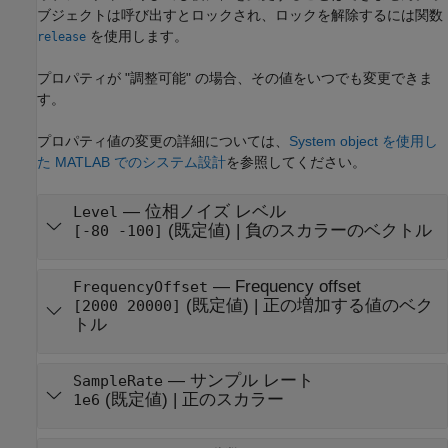
ブジェクトは呼び出すとロックされ、ロックを解除するには関数
を使用します。
release
プロパティが "調整可能"
の場合、その値をいつでも変更できま
す。
プロパティ値の変更の詳細については、
System object を使用し
た MATLAB でのシステム設計
を参照してください。
—
位相ノイズ レベル
Level
(既定値) |
負のスカラーのベクトル
[-80 -100]
—
Frequency offset
FrequencyOffset
(既定値) |
正の増加する値のベク
[2000 20000]
トル
—
サンプル レート
SampleRate
(既定値) |
正のスカラー
1e6