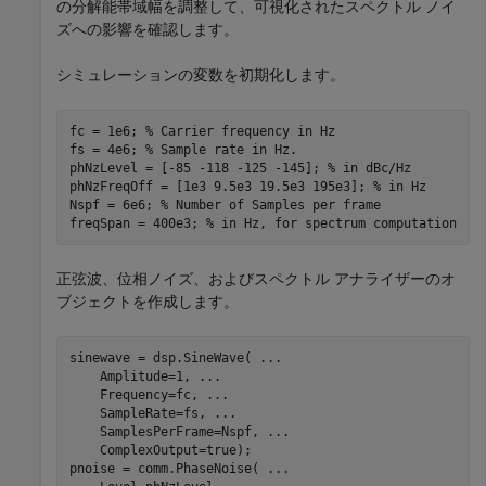
の分解能帯域幅を調整して、可視化されたスペクトル ノイ
ズへの影響を確認します。
シミュレーションの変数を初期化します。
fc = 1e6; 
% Carrier frequency in Hz
fs = 4e6; 
% Sample rate in Hz.
phNzLevel = [-85 -118 -125 -145]; 
% in dBc/Hz
phNzFreqOff = [1e3 9.5e3 19.5e3 195e3]; 
% in Hz
Nspf = 6e6; 
% Number of Samples per frame
freqSpan = 400e3; 
% in Hz, for spectrum computation
正弦波、位相ノイズ、およびスペクトル アナライザーのオ
ブジェクトを作成します。
sinewave = dsp.SineWave( 
...
    Amplitude=1, 
...
    Frequency=fc, 
...
    SampleRate=fs, 
...
    SamplesPerFrame=Nspf, 
...
    ComplexOutput=true);

pnoise = comm.PhaseNoise( 
...