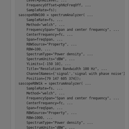
    Level=phNzLevel, 
...
    FrequencyOffset=phNzFreqOff, 
...
    SampleRate=fs);

sascopeRBW100 = spectrumAnalyzer( 
...
    SampleRate=fs, 
...
    Method=
"welch"
, 
...
    FrequencySpan=
"Span and center frequency"
, 
...
    CenterFrequency=fc, 
...
    Span=freqSpan, 
...
    RBWSource=
"Property"
, 
...
    RBW=100, 
...
    SpectrumType=
"Power density"
, 
...
    SpectrumUnits=
"dBW"
, 
...
    YLimits=[-150 10], 
...
    Title=
"Resolution Bandwidth 100 Hz"
, 
...
    ChannelNames={
'signal'
,
'signal with phase noise'
},
    Position=[79 147 605 374]);

sascopeRBW1k = spectrumAnalyzer( 
...
    SampleRate=fs, 
...
    Method=
"welch"
, 
...
    FrequencySpan=
"Span and center frequency"
, 
...
    CenterFrequency=fc, 
...
    Span=freqSpan, 
...
    RBWSource=
"Property"
, 
...
    RBW=1000, 
...
    SpectrumType=
"Power density"
, 
...
    SpectrumUnits=
"dBW"
, 
...