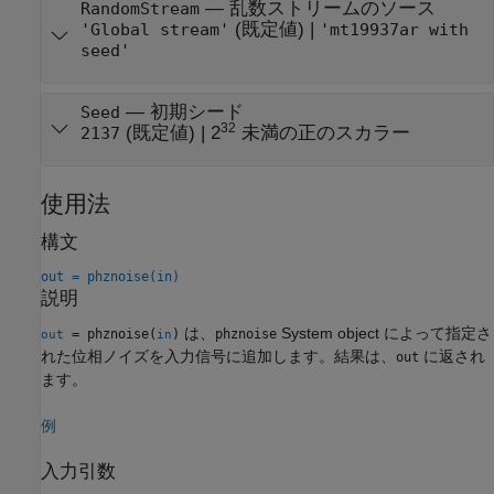
—
乱数ストリームのソース
RandomStream
(既定値) |
'Global stream'
'mt19937ar with
seed'
—
初期シード
Seed
32
(既定値) |
2
未満の正のスカラー
2137
使用法
構文
out = phznoise(in)
説明
は、
System object によって指定さ
= phznoise(
)
phznoise
out
in
れた位相ノイズを入力信号に追加します。結果は、
に返され
out
ます。
例
入力引数