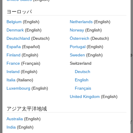
参照
には、以下を行います。
ヨーロッパ
拡張機能
オブジェクトを作成し、そのプロパティを
comm.PhaseNoise
バージョン履歴
Belgium
(English)
Netherlands
(English)
設定します。
参考
Denmark
(English)
Norway
(English)
関数と同様に、引数を指定してオブジェクトを呼び出しま
Deutschland
(Deutsch)
Österreich
(Deutsch)
す。
España
(Español)
Portugal
(English)
Finland
(English)
Sweden
(English)
System object の機能の詳細については、
System object とは
を参
照してください。
France
(Français)
Switzerland
Ireland
(English)
Deutsch
作成
Italia
(Italiano)
English
構文
Luxembourg
(English)
Français
phznoise = comm.PhaseNoise
United Kingdom
(English)
phznoise = comm.PhaseNoise(level,offset,samplerate)
phznoise = comm.PhaseNoise(
___
,Name=Value)
アジア太平洋地域
説明
Australia
(English)
は、既定のプロパティ値で位相ノイ
= comm.PhaseNoise
phznoise
India
(English)
ズ System object を作成します。