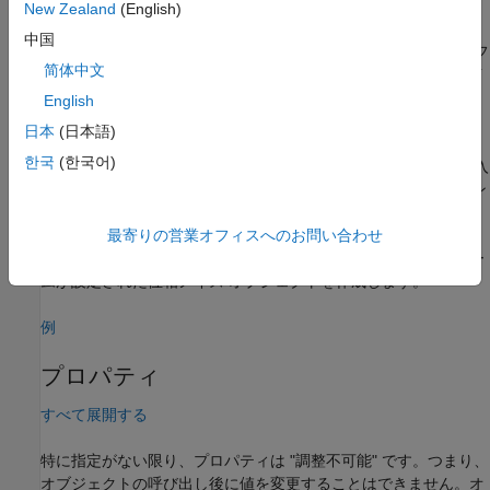
New Zealand
(English)
は、値
= comm.PhaseNoise(
,
,
)
phznoise
level
offset
samplerate
中国
のみの引数として指定された、位相ノイズ レベル、周波数のオフ
简体中文
セット、およびサンプルレートのプロパティを使用して位相ノイ
ズ オブジェクトを作成します。値のみの引数を指定するときは、
English
先行する値のみの引数をすべて指定しなければなりません。
日本
(日本語)
한국
(한국어)
は、前の構文の入
= comm.PhaseNoise(
___
,
=
)
phznoise
Name
Value
力引数に加えて、名前と値の引数を 1 つ以上使用してオプション
を指定します。たとえば、
は、メ
最寄りの営業オフィスへのお問い合わせ
comm.PhaseNoise(RandomStream="mt19937ar with seed")
ルセンヌ・ツイスター乱数発生器を使用するように乱数ストリー
ムが設定された位相ノイズ オブジェクトを作成します。
例
プロパティ
すべて展開する
特に指定がない限り、プロパティは "調整不可能"
です。つまり、
オブジェクトの呼び出し後に値を変更することはできません。オ