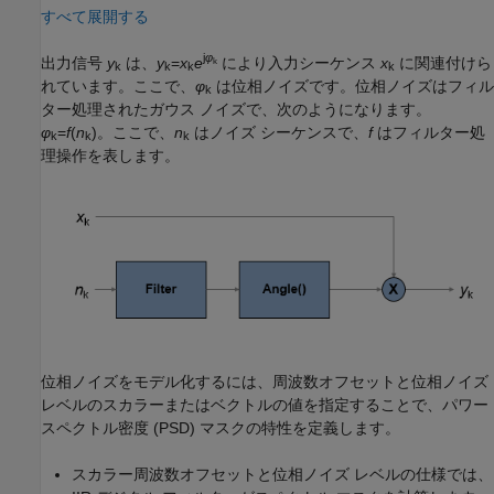
すべて展開する
j
φ
出力信号
y
は、
y
=
x
e
により入力シーケンス
x
に関連付けら
k
k
k
k
k
れています。ここで、
φ
は位相ノイズです。位相ノイズはフィル
k
ター処理されたガウス ノイズで、次のようになります。
φ
=
f
(
n
)
。ここで、
n
はノイズ シーケンスで、
f
はフィルター処
k
k
k
理操作を表します。
位相ノイズをモデル化するには、周波数オフセットと位相ノイズ
レベルのスカラーまたはベクトルの値を指定することで、パワー
スペクトル密度 (PSD) マスクの特性を定義します。
スカラー周波数オフセットと位相ノイズ レベルの仕様では、