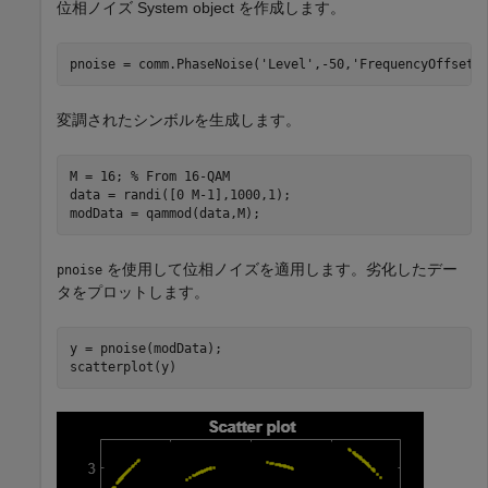
位相ノイズ System object を作成します。
pnoise = comm.PhaseNoise(
'Level'
,-50,
'FrequencyOffset'
変調されたシンボルを生成します。
M = 16; 
% From 16-QAM
data = randi([0 M-1],1000,1);

modData = qammod(data,M);
を使用して位相ノイズを適用します。劣化したデー
pnoise
タをプロットします。
y = pnoise(modData);

scatterplot(y)