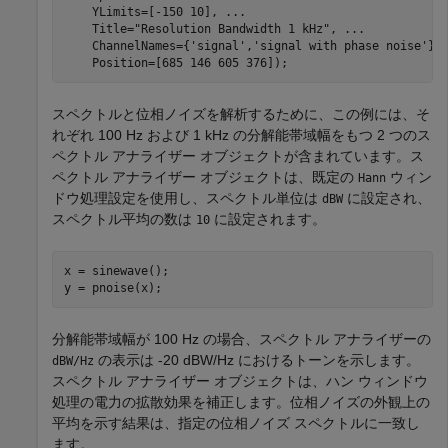
    YLimits=[-150 10], 
...
    Title=
"Resolution Bandwidth 1 kHz"
, 
...
    ChannelNames={
'signal'
,
'signal with phase noise'
},
    Position=[685 146 605 376]);
スペクトルと位相ノイズを解析するために、この例には、そ
れぞれ 100 Hz および 1 kHz の分解能帯域幅をもつ 2 つのス
ペクトル アナライザー オブジェクトが含まれています。ス
ペクトル アナライザー オブジェクトは、既定の
ウィン
Hann
ドウ処理設定を使用し、スペクトル単位は
に設定され、
dBW
スペクトル平均の数は
に設定されます。
10
x = sinewave();

y = pnoise(x);
分解能帯域幅が 100 Hz の場合、スペクトル アナライザーの
の表示は -20 dBW/Hz におけるトーンを示します。
dBW/Hz
スペクトル アナライザー オブジェクトは、ハン ウィンドウ
処理の電力の拡散効果を補正します。位相ノイズの外観上の
平均を示す結果は、指定の位相ノイズ スペクトルに一致し
ます。